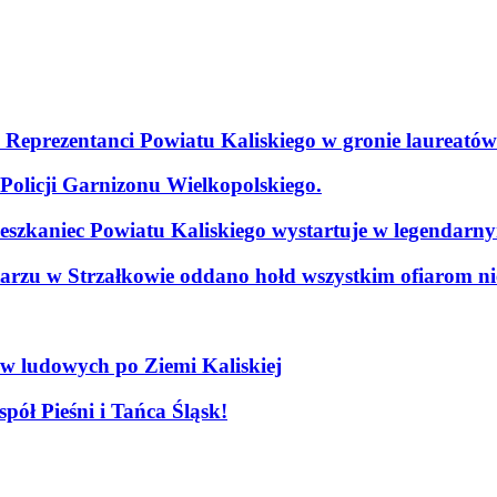
. Reprezentanci Powiatu Kaliskiego w gronie laureatów
olicji Garnizonu Wielkopolskiego.
szkaniec Powiatu Kaliskiego wystartuje w legendarn
arzu w Strzałkowie oddano hołd wszystkim ofiarom nie
ów ludowych po Ziemi Kaliskiej
pół Pieśni i Tańca Śląsk!