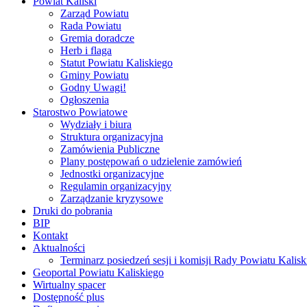
Powiat Kaliski
Zarząd Powiatu
Rada Powiatu
Gremia doradcze
Herb i flaga
Statut Powiatu Kaliskiego
Gminy Powiatu
Godny Uwagi!
Ogłoszenia
Starostwo Powiatowe
Wydziały i biura
Struktura organizacyjna
Zamówienia Publiczne
Plany postępowań o udzielenie zamówień
Jednostki organizacyjne
Regulamin organizacyjny
Zarządzanie kryzysowe
Druki do pobrania
BIP
Kontakt
Aktualności
Terminarz posiedzeń sesji i komisji Rady Powiatu Kalisk
Geoportal Powiatu Kaliskiego
Wirtualny spacer
Dostępność plus