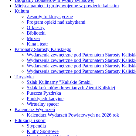
Biogramy Bohaterów II wojny światowej
Miejsca pamięci i groby wojenne w powiecie kaliskim
Kultura
Zespoły folklorystyczne
Program opieki nad zabytkami
Orkiestry
Biblioteki
Muzea
Kina i teatr
Patronaty Starosty Kaliskiego
Wydarzenia zewnętrzne pod Patronatem Starosty Kaliski
Wydarzenia zewnętrzne pod Patronatem Starosty Kaliski
Wydarzenia zewnętrzne pod Patronatem Starosty Kaliski
Wydarzenia zewnętrzne pod Patronatem Starosty Kaliski
Turystyka
Szlak Kulinarny "Kaliskie Smaki"
Szlak kościołów drewnianych Ziemi Kaliskiej
Puszcza Pyzdrska
Punkty edukacyjne
Wirtualny spacer
Kalendarz Wydarzeń
Kalendarz Wydarzeń Powiatowych na 2026 rok
Edukacja i sport
Stypendia
Kluby Sportowe