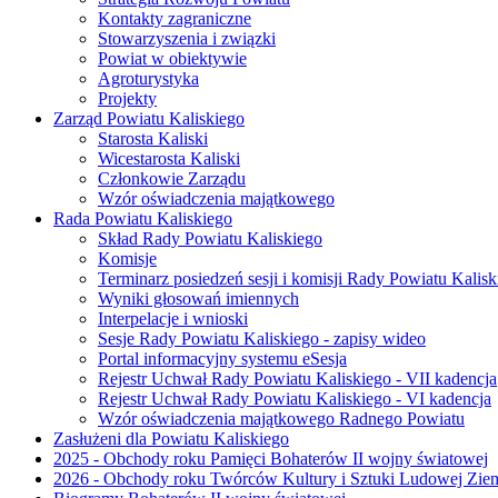
Kontakty zagraniczne
Stowarzyszenia i związki
Powiat w obiektywie
Agroturystyka
Projekty
Zarząd Powiatu Kaliskiego
Starosta Kaliski
Wicestarosta Kaliski
Członkowie Zarządu
Wzór oświadczenia majątkowego
Rada Powiatu Kaliskiego
Skład Rady Powiatu Kaliskiego
Komisje
Terminarz posiedzeń sesji i komisji Rady Powiatu Kalisk
Wyniki głosowań imiennych
Interpelacje i wnioski
Sesje Rady Powiatu Kaliskiego - zapisy wideo
Portal informacyjny systemu eSesja
Rejestr Uchwał Rady Powiatu Kaliskiego - VII kadencja
Rejestr Uchwał Rady Powiatu Kaliskiego - VI kadencja
Wzór oświadczenia majątkowego Radnego Powiatu
Zasłużeni dla Powiatu Kaliskiego
2025 - Obchody roku Pamięci Bohaterów II wojny światowej
2026 - Obchody roku Twórców Kultury i Sztuki Ludowej Ziem