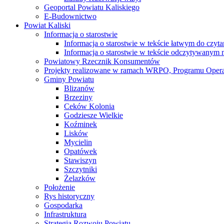
Geoportal Powiatu Kaliskiego
E-Budownictwo
Powiat Kaliski
Informacja o starostwie
Informacja o starostwie w tekście łatwym do czyt
Informacja o starostwie w tekście odczytywany
Powiatowy Rzecznik Konsumentów
Projekty realizowane w ramach WRPO, Programu Oper
Gminy Powiatu
Blizanów
Brzeziny
Ceków Kolonia
Godziesze Wielkie
Koźminek
Lisków
Mycielin
Opatówek
Stawiszyn
Szczytniki
Żelazków
Położenie
Rys historyczny
Gospodarka
Infrastruktura
Strategia Rozwoju Powiatu