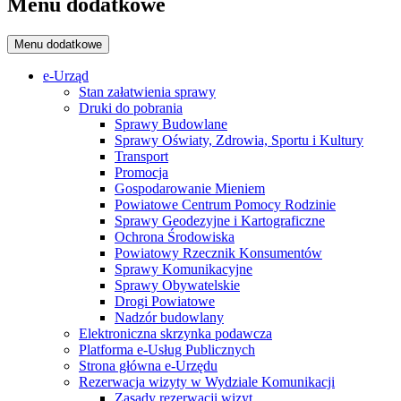
Menu dodatkowe
Menu dodatkowe
e-Urząd
Stan załatwienia sprawy
Druki do pobrania
Sprawy Budowlane
Sprawy Oświaty, Zdrowia, Sportu i Kultury
Transport
Promocja
Gospodarowanie Mieniem
Powiatowe Centrum Pomocy Rodzinie
Sprawy Geodezyjne i Kartograficzne
Ochrona Środowiska
Powiatowy Rzecznik Konsumentów
Sprawy Komunikacyjne
Sprawy Obywatelskie
Drogi Powiatowe
Nadzór budowlany
Elektroniczna skrzynka podawcza
Platforma e-Usług Publicznych
Strona główna e-Urzędu
Rezerwacja wizyty w Wydziale Komunikacji
Zasady rezerwacji wizyt