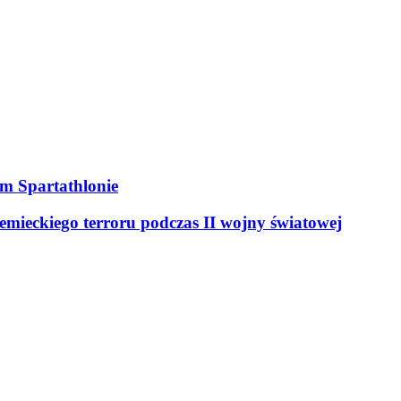
ym Spartathlonie
mieckiego terroru podczas II wojny światowej