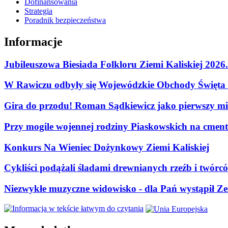
Dofinansowania
Strategia
Poradnik bezpieczeństwa
Informacje
Jubileuszowa Biesiada Folkloru Ziemi Kaliskiej 2026
W Rawiczu odbyły się Wojewódzkie Obchody Święta P
Gira do przodu! Roman Sądkiewicz jako pierwszy mie
Przy mogile wojennej rodziny Piaskowskich na cment
Konkurs Na Wieniec Dożynkowy Ziemi Kaliskiej
Cykliści podążali śladami drewnianych rzeźb i twórc
Niezwykłe muzyczne widowisko - dla Pań wystąpił Zes