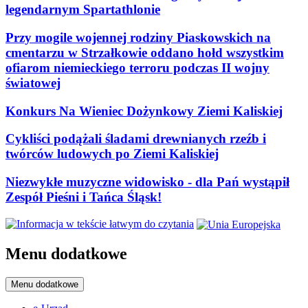
legendarnym Spartathlonie
Przy mogile wojennej rodziny Piaskowskich na
cmentarzu w Strzałkowie oddano hołd wszystkim
ofiarom niemieckiego terroru podczas II wojny
światowej
Konkurs Na Wieniec Dożynkowy Ziemi Kaliskiej
Cykliści podążali śladami drewnianych rzeźb i
twórców ludowych po Ziemi Kaliskiej
Niezwykłe muzyczne widowisko - dla Pań wystąpił
Zespół Pieśni i Tańca Śląsk!
Menu dodatkowe
Menu dodatkowe