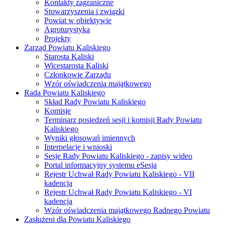
Kontakty zagraniczne
Stowarzyszenia i związki
Powiat w obiektywie
Agroturystyka
Projekty
Zarząd Powiatu Kaliskiego
Starosta Kaliski
Wicestarosta Kaliski
Członkowie Zarządu
Wzór oświadczenia majątkowego
Rada Powiatu Kaliskiego
Skład Rady Powiatu Kaliskiego
Komisje
Terminarz posiedzeń sesji i komisji Rady Powiatu
Kaliskiego
Wyniki głosowań imiennych
Interpelacje i wnioski
Sesje Rady Powiatu Kaliskiego - zapisy wideo
Portal informacyjny systemu eSesja
Rejestr Uchwał Rady Powiatu Kaliskiego - VII
kadencja
Rejestr Uchwał Rady Powiatu Kaliskiego - VI
kadencja
Wzór oświadczenia majątkowego Radnego Powiatu
Zasłużeni dla Powiatu Kaliskiego