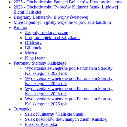
2025 - Obchody roku Pamięci Bohaterów II wojny światowej
2026 - Obchody roku Twórców Kultury i Sztuki Ludowej
Ziemi Kaliskiej
Biogramy Bohaterów II wojny światowej
Miejsca pamięci i groby wojenne w powiecie kaliskim
Kultura
Zespoły folklorystyczne
Program opieki nad zabytkami
Orkiestry
Biblioteki
Muzea
Kina i teatr
Patronaty Starosty Kaliskiego
Wydarzenia zewnętrzne pod Patronatem Starosty
Kaliskiego na 2023 rok
Wydarzenia zewnętrzne pod Patronatem Starosty
Kaliskiego na 2024 rok
Wydarzenia zewnętrzne pod Patronatem Starosty
Kaliskiego na 2025 rok
Wydarzenia zewnętrzne pod Patronatem Starosty
Kaliskiego na 2026 rok
Turystyka
Szlak Kulinarny "Kaliskie Smaki"
Szlak kościołów drewnianych Ziemi Kaliskiej
Puszcza Pyzdrska