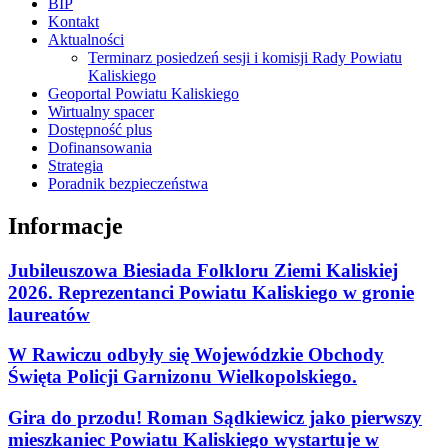
BIP
Kontakt
Aktualności
Terminarz posiedzeń sesji i komisji Rady Powiatu
Kaliskiego
Geoportal Powiatu Kaliskiego
Wirtualny spacer
Dostępność plus
Dofinansowania
Strategia
Poradnik bezpieczeństwa
Informacje
Jubileuszowa Biesiada Folkloru Ziemi Kaliskiej
2026. Reprezentanci Powiatu Kaliskiego w gronie
laureatów
W Rawiczu odbyły się Wojewódzkie Obchody
Święta Policji Garnizonu Wielkopolskiego.
Gira do przodu! Roman Sądkiewicz jako pierwszy
mieszkaniec Powiatu Kaliskiego wystartuje w