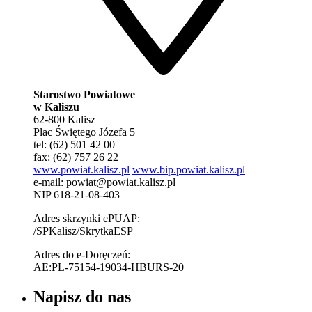
Starostwo Powiatowe
w Kaliszu
62-800 Kalisz
Plac Świętego Józefa 5
tel: (62) 501 42 00
fax: (62) 757 26 22
www.powiat.kalisz.pl
www.bip.powiat.kalisz.pl
e-mail:
powiat@powiat.kalisz.pl
NIP 618-21-08-403
Adres skrzynki ePUAP:
/SPKalisz/SkrytkaESP
Adres do e-Doręczeń:
AE:PL-75154-19034-HBURS-20
Napisz do nas