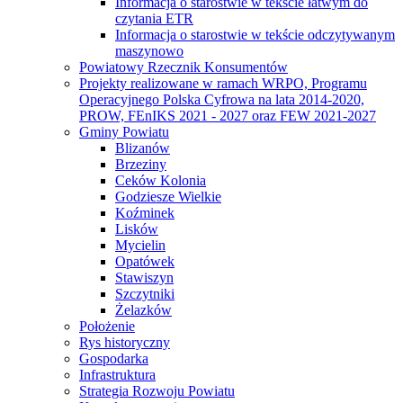
Informacja o starostwie w tekście łatwym do
czytania ETR
Informacja o starostwie w tekście odczytywanym
maszynowo
Powiatowy Rzecznik Konsumentów
Projekty realizowane w ramach WRPO, Programu
Operacyjnego Polska Cyfrowa na lata 2014-2020,
PROW, FEnIKS 2021 - 2027 oraz FEW 2021-2027
Gminy Powiatu
Blizanów
Brzeziny
Ceków Kolonia
Godziesze Wielkie
Koźminek
Lisków
Mycielin
Opatówek
Stawiszyn
Szczytniki
Żelazków
Położenie
Rys historyczny
Gospodarka
Infrastruktura
Strategia Rozwoju Powiatu