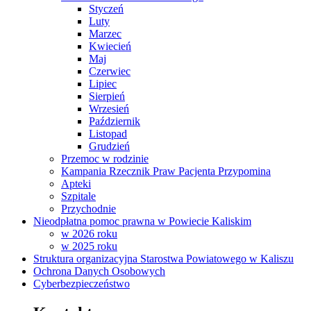
Styczeń
Luty
Marzec
Kwiecień
Maj
Czerwiec
Lipiec
Sierpień
Wrzesień
Październik
Listopad
Grudzień
Przemoc w rodzinie
Kampania Rzecznik Praw Pacjenta Przypomina
Apteki
Szpitale
Przychodnie
Nieodpłatna pomoc prawna w Powiecie Kaliskim
w 2026 roku
w 2025 roku
Struktura organizacyjna Starostwa Powiatowego w Kaliszu
Ochrona Danych Osobowych
Cyberbezpieczeństwo