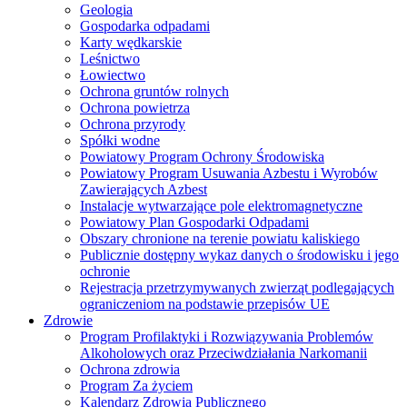
Geologia
Gospodarka odpadami
Karty wędkarskie
Leśnictwo
Łowiectwo
Ochrona gruntów rolnych
Ochrona powietrza
Ochrona przyrody
Spółki wodne
Powiatowy Program Ochrony Środowiska
Powiatowy Program Usuwania Azbestu i Wyrobów
Zawierających Azbest
Instalacje wytwarzające pole elektromagnetyczne
Powiatowy Plan Gospodarki Odpadami
Obszary chronione na terenie powiatu kaliskiego
Publicznie dostępny wykaz danych o środowisku i jego
ochronie
Rejestracja przetrzymywanych zwierząt podlegających
ograniczeniom na podstawie przepisów UE
Zdrowie
Program Profilaktyki i Rozwiązywania Problemów
Alkoholowych oraz Przeciwdziałania Narkomanii
Ochrona zdrowia
Program Za życiem
Kalendarz Zdrowia Publicznego