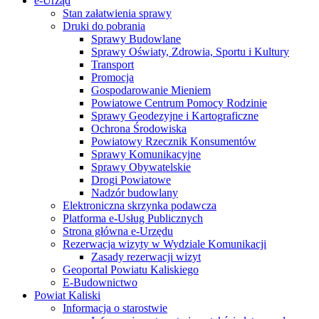
e-Urząd
Stan załatwienia sprawy
Druki do pobrania
Sprawy Budowlane
Sprawy Oświaty, Zdrowia, Sportu i Kultury
Transport
Promocja
Gospodarowanie Mieniem
Powiatowe Centrum Pomocy Rodzinie
Sprawy Geodezyjne i Kartograficzne
Ochrona Środowiska
Powiatowy Rzecznik Konsumentów
Sprawy Komunikacyjne
Sprawy Obywatelskie
Drogi Powiatowe
Nadzór budowlany
Elektroniczna skrzynka podawcza
Platforma e-Usług Publicznych
Strona główna e-Urzędu
Rezerwacja wizyty w Wydziale Komunikacji
Zasady rezerwacji wizyt
Geoportal Powiatu Kaliskiego
E-Budownictwo
Powiat Kaliski
Informacja o starostwie