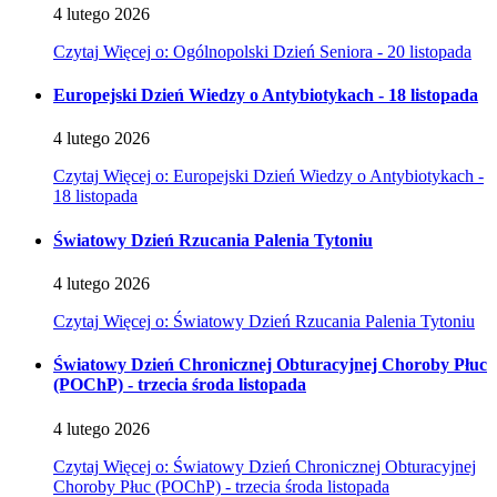
4
lutego
2026
Czytaj
Więcej
o: Ogólnopolski Dzień Seniora - 20 listopada
Europejski Dzień Wiedzy o Antybiotykach - 18 listopada
4
lutego
2026
Czytaj
Więcej
o: Europejski Dzień Wiedzy o Antybiotykach -
18 listopada
Światowy Dzień Rzucania Palenia Tytoniu
4
lutego
2026
Czytaj
Więcej
o: Światowy Dzień Rzucania Palenia Tytoniu
Światowy Dzień Chronicznej Obturacyjnej Choroby Płuc
(POChP) - trzecia środa listopada
4
lutego
2026
Czytaj
Więcej
o: Światowy Dzień Chronicznej Obturacyjnej
Choroby Płuc (POChP) - trzecia środa listopada