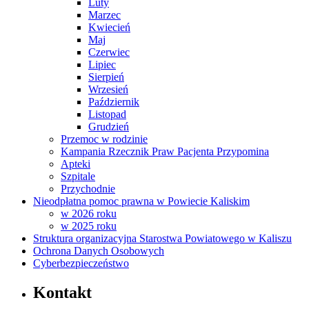
Luty
Marzec
Kwiecień
Maj
Czerwiec
Lipiec
Sierpień
Wrzesień
Październik
Listopad
Grudzień
Przemoc w rodzinie
Kampania Rzecznik Praw Pacjenta Przypomina
Apteki
Szpitale
Przychodnie
Nieodpłatna pomoc prawna w Powiecie Kaliskim
w 2026 roku
w 2025 roku
Struktura organizacyjna Starostwa Powiatowego w Kaliszu
Ochrona Danych Osobowych
Cyberbezpieczeństwo
Kontakt