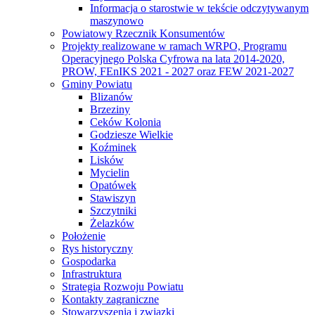
Informacja o starostwie w tekście odczytywanym
maszynowo
Powiatowy Rzecznik Konsumentów
Projekty realizowane w ramach WRPO, Programu
Operacyjnego Polska Cyfrowa na lata 2014-2020,
PROW, FEnIKS 2021 - 2027 oraz FEW 2021-2027
Gminy Powiatu
Blizanów
Brzeziny
Ceków Kolonia
Godziesze Wielkie
Koźminek
Lisków
Mycielin
Opatówek
Stawiszyn
Szczytniki
Żelazków
Położenie
Rys historyczny
Gospodarka
Infrastruktura
Strategia Rozwoju Powiatu
Kontakty zagraniczne
Stowarzyszenia i związki