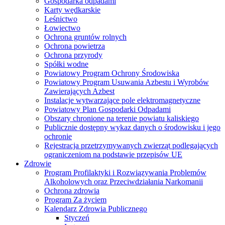
Gospodarka odpadami
Karty wędkarskie
Leśnictwo
Łowiectwo
Ochrona gruntów rolnych
Ochrona powietrza
Ochrona przyrody
Spółki wodne
Powiatowy Program Ochrony Środowiska
Powiatowy Program Usuwania Azbestu i Wyrobów
Zawierających Azbest
Instalacje wytwarzające pole elektromagnetyczne
Powiatowy Plan Gospodarki Odpadami
Obszary chronione na terenie powiatu kaliskiego
Publicznie dostępny wykaz danych o środowisku i jego
ochronie
Rejestracja przetrzymywanych zwierząt podlegających
ograniczeniom na podstawie przepisów UE
Zdrowie
Program Profilaktyki i Rozwiązywania Problemów
Alkoholowych oraz Przeciwdziałania Narkomanii
Ochrona zdrowia
Program Za życiem
Kalendarz Zdrowia Publicznego
Styczeń