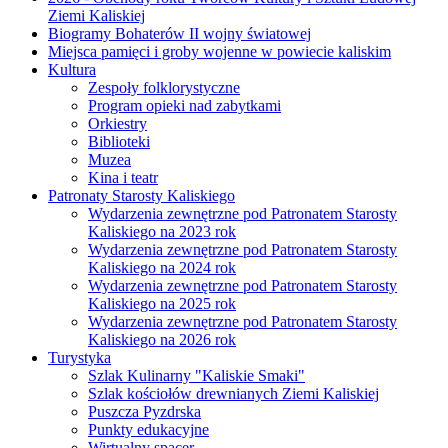
Ziemi Kaliskiej
Biogramy Bohaterów II wojny światowej
Miejsca pamięci i groby wojenne w powiecie kaliskim
Kultura
Zespoły folklorystyczne
Program opieki nad zabytkami
Orkiestry
Biblioteki
Muzea
Kina i teatr
Patronaty Starosty Kaliskiego
Wydarzenia zewnętrzne pod Patronatem Starosty
Kaliskiego na 2023 rok
Wydarzenia zewnętrzne pod Patronatem Starosty
Kaliskiego na 2024 rok
Wydarzenia zewnętrzne pod Patronatem Starosty
Kaliskiego na 2025 rok
Wydarzenia zewnętrzne pod Patronatem Starosty
Kaliskiego na 2026 rok
Turystyka
Szlak Kulinarny "Kaliskie Smaki"
Szlak kościołów drewnianych Ziemi Kaliskiej
Puszcza Pyzdrska
Punkty edukacyjne
Wirtualny spacer