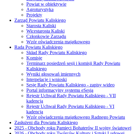
Powiat w obiektywie
Agroturystyka
Projekty
Zarząd Powiatu Kaliskiego
Starosta Kaliski
Wicestarosta Kaliski
Członkowie Zarządu
Wzór oświadczenia majątkowego
Rada Powiatu Kaliskiego
Skład Rady Powiatu Kaliskiego
Komisje
Terminarz posiedzeń sesji i komisji Rady Powiatu
Kaliskiego
Wyniki głosowań imiennych
Interpelacje i wnioski
Sesje Rady Powiatu Kaliskiego - zapisy wideo
Portal informacyjny systemu eSesja
Rejestr Uchwał Rady Powiatu Kaliskiego - VII
kadencja
Rejestr Uchwał Rady Powiatu Kaliskiego - VI
kadencja
Wzór oświadczenia majątkowego Radnego Powiatu
Zasłużeni dla Powiatu Kaliskiego
2025 - Obchody roku Pamięci Bohaterów II wojny światowej
2026 - Obchody roku Twórców Kultury i Sztuki Ludowej