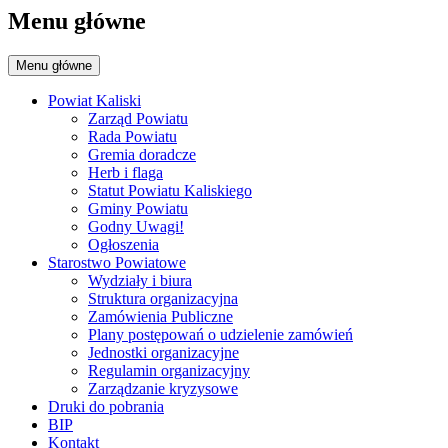
Menu główne
Menu główne
Powiat Kaliski
Zarząd Powiatu
Rada Powiatu
Gremia doradcze
Herb i flaga
Statut Powiatu Kaliskiego
Gminy Powiatu
Godny Uwagi!
Ogłoszenia
Starostwo Powiatowe
Wydziały i biura
Struktura organizacyjna
Zamówienia Publiczne
Plany postępowań o udzielenie zamówień
Jednostki organizacyjne
Regulamin organizacyjny
Zarządzanie kryzysowe
Druki do pobrania
BIP
Kontakt