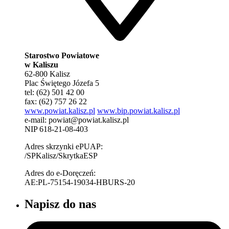
Starostwo Powiatowe
w Kaliszu
62-800 Kalisz
Plac Świętego Józefa 5
tel: (62) 501 42 00
fax: (62) 757 26 22
www.powiat.kalisz.pl
www.bip.powiat.kalisz.pl
e-mail:
powiat@powiat.kalisz.pl
NIP 618-21-08-403
Adres skrzynki ePUAP:
/SPKalisz/SkrytkaESP
Adres do e-Doręczeń:
AE:PL-75154-19034-HBURS-20
Napisz do nas