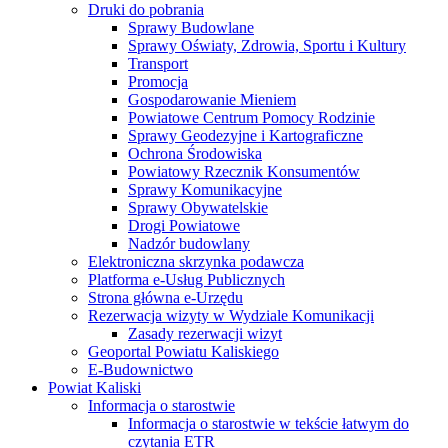
Druki do pobrania
Sprawy Budowlane
Sprawy Oświaty, Zdrowia, Sportu i Kultury
Transport
Promocja
Gospodarowanie Mieniem
Powiatowe Centrum Pomocy Rodzinie
Sprawy Geodezyjne i Kartograficzne
Ochrona Środowiska
Powiatowy Rzecznik Konsumentów
Sprawy Komunikacyjne
Sprawy Obywatelskie
Drogi Powiatowe
Nadzór budowlany
Elektroniczna skrzynka podawcza
Platforma e-Usług Publicznych
Strona główna e-Urzędu
Rezerwacja wizyty w Wydziale Komunikacji
Zasady rezerwacji wizyt
Geoportal Powiatu Kaliskiego
E-Budownictwo
Powiat Kaliski
Informacja o starostwie
Informacja o starostwie w tekście łatwym do
czytania ETR