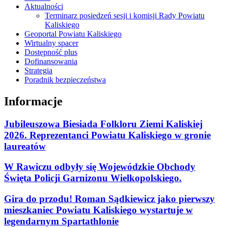
Aktualności
Terminarz posiedzeń sesji i komisji Rady Powiatu
Kaliskiego
Geoportal Powiatu Kaliskiego
Wirtualny spacer
Dostępność plus
Dofinansowania
Strategia
Poradnik bezpieczeństwa
Informacje
Jubileuszowa Biesiada Folkloru Ziemi Kaliskiej
2026. Reprezentanci Powiatu Kaliskiego w gronie
laureatów
W Rawiczu odbyły się Wojewódzkie Obchody
Święta Policji Garnizonu Wielkopolskiego.
Gira do przodu! Roman Sądkiewicz jako pierwszy
mieszkaniec Powiatu Kaliskiego wystartuje w
legendarnym Spartathlonie