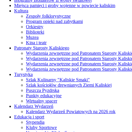
Biogramy Bohaterów II wojny światowej
Miejsca pamięci i groby wojenne w powiecie kaliskim
Kultura
Zespoły folklorystyczne
Program opieki nad zabytkami
Orkiestry
Biblioteki
Muzea
Kina i teatr
Patronaty Starosty Kaliskiego
Wydarzenia zewnętrzne pod Patronatem Starosty Kaliski
Wydarzenia zewnętrzne pod Patronatem Starosty Kaliski
Wydarzenia zewnętrzne pod Patronatem Starosty Kaliski
Wydarzenia zewnętrzne pod Patronatem Starosty Kaliski
Turystyka
Szlak Kulinarny "Kaliskie Smaki"
Szlak kościołów drewnianych Ziemi Kaliskiej
Puszcza Pyzdrska
Punkty edukacyjne
Wirtualny spacer
Kalendarz Wydarzeń
Kalendarz Wydarzeń Powiatowych na 2026 rok
Edukacja i sport
Stypendia
Kluby Sportowe