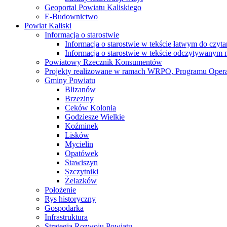
Geoportal Powiatu Kaliskiego
E-Budownictwo
Powiat Kaliski
Informacja o starostwie
Informacja o starostwie w tekście łatwym do czyt
Informacja o starostwie w tekście odczytywany
Powiatowy Rzecznik Konsumentów
Projekty realizowane w ramach WRPO, Programu Oper
Gminy Powiatu
Blizanów
Brzeziny
Ceków Kolonia
Godziesze Wielkie
Koźminek
Lisków
Mycielin
Opatówek
Stawiszyn
Szczytniki
Żelazków
Położenie
Rys historyczny
Gospodarka
Infrastruktura
Strategia Rozwoju Powiatu