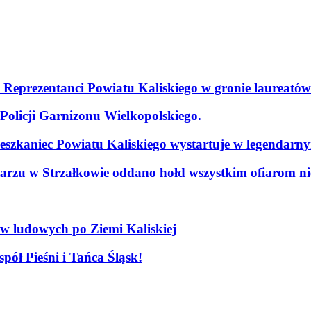
. Reprezentanci Powiatu Kaliskiego w gronie laureatów
olicji Garnizonu Wielkopolskiego.
szkaniec Powiatu Kaliskiego wystartuje w legendarn
arzu w Strzałkowie oddano hołd wszystkim ofiarom nie
ów ludowych po Ziemi Kaliskiej
pół Pieśni i Tańca Śląsk!