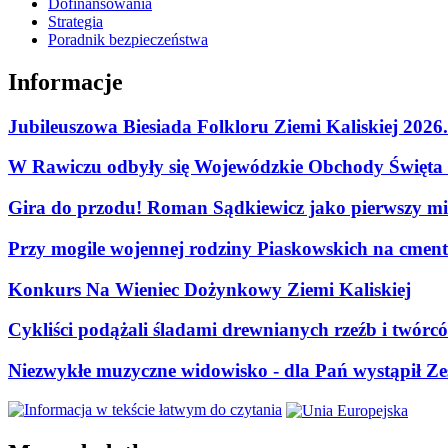
Dofinansowania
Strategia
Poradnik bezpieczeństwa
Informacje
Jubileuszowa Biesiada Folkloru Ziemi Kaliskiej 2026
W Rawiczu odbyły się Wojewódzkie Obchody Święta P
Gira do przodu! Roman Sądkiewicz jako pierwszy mie
Przy mogile wojennej rodziny Piaskowskich na cment
Konkurs Na Wieniec Dożynkowy Ziemi Kaliskiej
Cykliści podążali śladami drewnianych rzeźb i twórc
Niezwykłe muzyczne widowisko - dla Pań wystąpił Zes