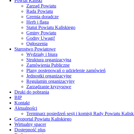
Powiat Kaliski
Zarząd Powiatu
Rada Powiatu
Gremia doradcze
Herb i flaga
Statut Powiatu Kaliskiego
Gminy Powiatu
Godny Uwagi!
Ogłoszenia
Starostwo Powiatowe
Wydziały i biura
Struktura organizacyjna
Zamówienia Publiczne
Plany postępowań o udzielenie zamówień
Jednostki organizacyjne
Regulamin organizacyjny
Zarządzanie kryzysowe
Druki do pobrania
BIP
Kontakt
Aktualności
Terminarz posiedzeń sesji i komisji Rady Powiatu Kalisk
Geoportal Powiatu Kaliskiego
Wirtualny spacer
Dostępność plus