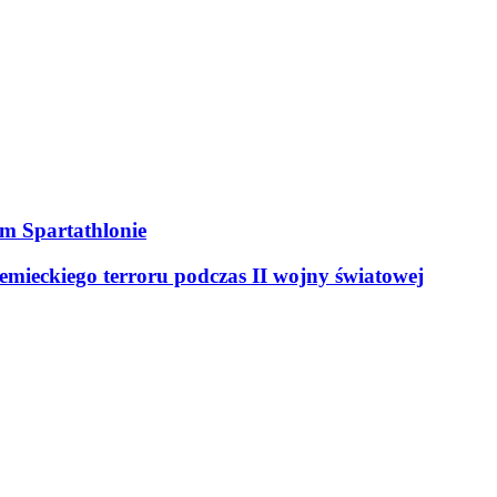
ym Spartathlonie
mieckiego terroru podczas II wojny światowej