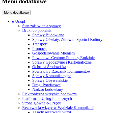
Menu dodatkowe
Menu dodatkowe
e-Urząd
Stan załatwienia sprawy
Druki do pobrania
Sprawy Budowlane
Sprawy Oświaty, Zdrowia, Sportu i Kultury
Transport
Promocja
Gospodarowanie Mieniem
Powiatowe Centrum Pomocy Rodzinie
Sprawy Geodezyjne i Kartograficzne
Ochrona Środowiska
Powiatowy Rzecznik Konsumentów
Sprawy Komunikacyjne
Sprawy Obywatelskie
Drogi Powiatowe
Nadzór budowlany
Elektroniczna skrzynka podawcza
Platforma e-Usług Publicznych
Strona główna e-Urzędu
Rezerwacja wizyty w Wydziale Komunikacji
Zasady rezerwacji wizyt