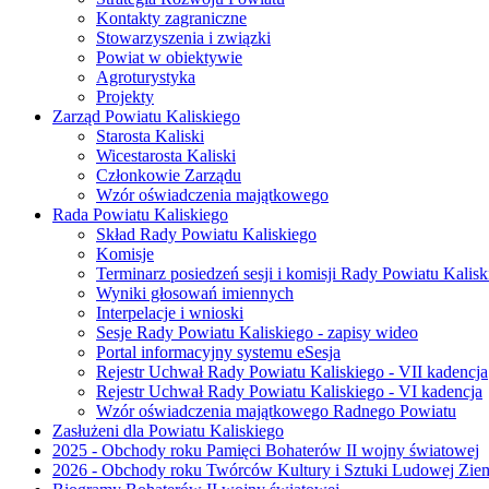
Kontakty zagraniczne
Stowarzyszenia i związki
Powiat w obiektywie
Agroturystyka
Projekty
Zarząd Powiatu Kaliskiego
Starosta Kaliski
Wicestarosta Kaliski
Członkowie Zarządu
Wzór oświadczenia majątkowego
Rada Powiatu Kaliskiego
Skład Rady Powiatu Kaliskiego
Komisje
Terminarz posiedzeń sesji i komisji Rady Powiatu Kalisk
Wyniki głosowań imiennych
Interpelacje i wnioski
Sesje Rady Powiatu Kaliskiego - zapisy wideo
Portal informacyjny systemu eSesja
Rejestr Uchwał Rady Powiatu Kaliskiego - VII kadencja
Rejestr Uchwał Rady Powiatu Kaliskiego - VI kadencja
Wzór oświadczenia majątkowego Radnego Powiatu
Zasłużeni dla Powiatu Kaliskiego
2025 - Obchody roku Pamięci Bohaterów II wojny światowej
2026 - Obchody roku Twórców Kultury i Sztuki Ludowej Ziem