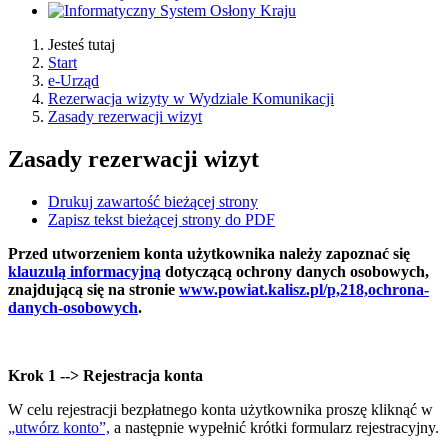
Jesteś tutaj
Start
e-Urząd
Rezerwacja wizyty w Wydziale Komunikacji
Zasady rezerwacji wizyt
Zasady rezerwacji wizyt
Drukuj zawartość bieżącej strony
Zapisz tekst bieżącej strony do PDF
Przed utworzeniem konta użytkownika należy zapoznać się
klauzulą informacyjną
dotyczącą ochrony danych osobowych,
znajdującą się na stronie
www.powiat.kalisz.pl/p,218,ochrona-
danych-osobowych
.
Krok 1 --> Rejestracja konta
W celu rejestracji bezpłatnego konta użytkownika proszę kliknąć w
„utwórz konto”,
a następnie wypełnić krótki formularz rejestracyjny.