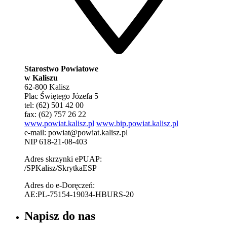
Starostwo Powiatowe
w Kaliszu
62-800 Kalisz
Plac Świętego Józefa 5
tel: (62) 501 42 00
fax: (62) 757 26 22
www.powiat.kalisz.pl
www.bip.powiat.kalisz.pl
e-mail:
powiat@powiat.kalisz.pl
NIP 618-21-08-403
Adres skrzynki ePUAP:
/SPKalisz/SkrytkaESP
Adres do e-Doręczeń:
AE:PL-75154-19034-HBURS-20
Napisz do nas