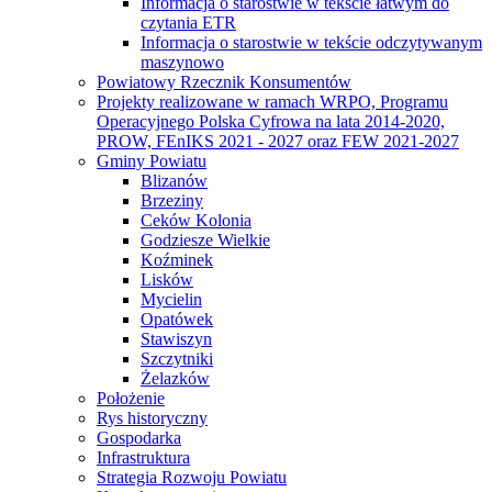
Informacja o starostwie w tekście łatwym do
czytania ETR
Informacja o starostwie w tekście odczytywanym
maszynowo
Powiatowy Rzecznik Konsumentów
Projekty realizowane w ramach WRPO, Programu
Operacyjnego Polska Cyfrowa na lata 2014-2020,
PROW, FEnIKS 2021 - 2027 oraz FEW 2021-2027
Gminy Powiatu
Blizanów
Brzeziny
Ceków Kolonia
Godziesze Wielkie
Koźminek
Lisków
Mycielin
Opatówek
Stawiszyn
Szczytniki
Żelazków
Położenie
Rys historyczny
Gospodarka
Infrastruktura
Strategia Rozwoju Powiatu