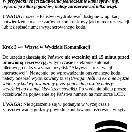
W przypadku chęci załatwienia jednocześnie kilku spraw (np.
rejestracja kilku pojazdów) należy zarezerwować kilka wizyt.
UWAGA:
możecie Państwo wydrukować dostępne w aplikacji
potwierdzenie mające zarówno kod kreskowy jaki numer rezerwacji
lub też spisać numer wygenerowanego kodu.
Krok 3 --> Wizyta w Wydziale Komunikacji
Do urzędu zgłaszają się Państwo
nie wcześniej niż 15 minut przed
umówioną rezerwacją,
w tym czasie na ekranie automatu
biletowego należy wybrać przycisk "Aktywacja rezerwacji
internetowej". Następnie, po wprowadzeniu otrzymanego kodu,
należy odebrać wydrukowany bilet
(Uwaga: Jeśli na ekranie będzie
widoczny kod wprowadzony przez poprzednią osobę należy
wcześniej go usunąć klawiszem strzałki)
. Po wydaniu biletu proszę
oczekiwać na pojawienie się Państwa numeru na monitorze LCD.
UWAGA:
Nie zgłoszenie się w podanym w wyżej czasie
zarezerwowanej godziny powoduje anulowanie rezerwacji wizyty.