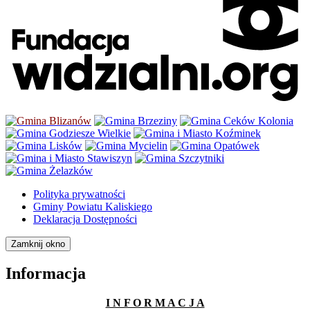
Polityka prywatności
Gminy Powiatu Kaliskiego
Deklaracja Dostępności
Zamknij okno
Informacja
I N F O R M A C J A