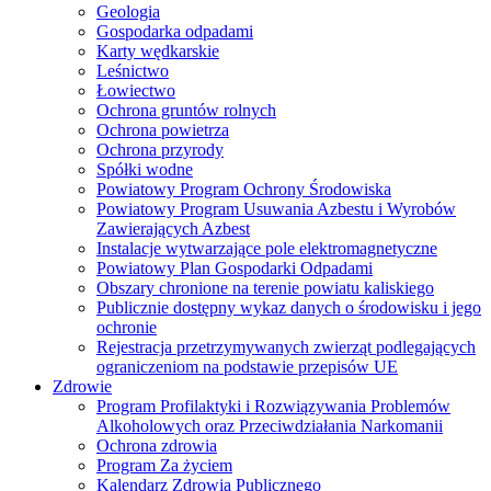
Geologia
Gospodarka odpadami
Karty wędkarskie
Leśnictwo
Łowiectwo
Ochrona gruntów rolnych
Ochrona powietrza
Ochrona przyrody
Spółki wodne
Powiatowy Program Ochrony Środowiska
Powiatowy Program Usuwania Azbestu i Wyrobów
Zawierających Azbest
Instalacje wytwarzające pole elektromagnetyczne
Powiatowy Plan Gospodarki Odpadami
Obszary chronione na terenie powiatu kaliskiego
Publicznie dostępny wykaz danych o środowisku i jego
ochronie
Rejestracja przetrzymywanych zwierząt podlegających
ograniczeniom na podstawie przepisów UE
Zdrowie
Program Profilaktyki i Rozwiązywania Problemów
Alkoholowych oraz Przeciwdziałania Narkomanii
Ochrona zdrowia
Program Za życiem
Kalendarz Zdrowia Publicznego