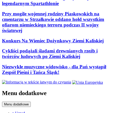
legendarnym Spartathlonie
Przy mogile wojennej rodziny Piaskowskich na
cmentarzu w Strzałkowie oddano hołd wszystkim
ofiarom niemieckiego terroru podczas II wojny
światowej
Konkurs Na Wieniec Dożynkowy Ziemi Kaliskiej
Cykliści podążali śladami drewnianych rzeźb i
twórców ludowych po Ziemi Kaliskiej
Niezwykłe muzyczne widowisko - dla Pań wystąpił
Zespół Pieśni i Tańca Śląsk!
Menu dodatkowe
Menu dodatkowe