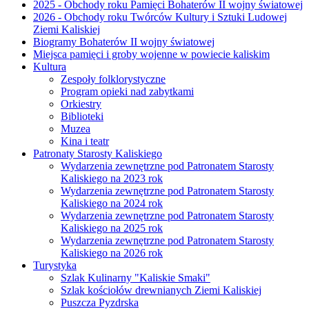
2025 - Obchody roku Pamięci Bohaterów II wojny światowej
2026 - Obchody roku Twórców Kultury i Sztuki Ludowej
Ziemi Kaliskiej
Biogramy Bohaterów II wojny światowej
Miejsca pamięci i groby wojenne w powiecie kaliskim
Kultura
Zespoły folklorystyczne
Program opieki nad zabytkami
Orkiestry
Biblioteki
Muzea
Kina i teatr
Patronaty Starosty Kaliskiego
Wydarzenia zewnętrzne pod Patronatem Starosty
Kaliskiego na 2023 rok
Wydarzenia zewnętrzne pod Patronatem Starosty
Kaliskiego na 2024 rok
Wydarzenia zewnętrzne pod Patronatem Starosty
Kaliskiego na 2025 rok
Wydarzenia zewnętrzne pod Patronatem Starosty
Kaliskiego na 2026 rok
Turystyka
Szlak Kulinarny "Kaliskie Smaki"
Szlak kościołów drewnianych Ziemi Kaliskiej
Puszcza Pyzdrska