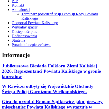
BIP
Kontakt
Aktualności
Terminarz posiedzeń sesji i komisji Rady Powiatu
Kaliskiego
Geoportal Powiatu Kaliskiego
Wirtualny spacer
Dostępność plus
Dofinansowania
Strategia
Poradnik bezpieczeństwa
Informacje
Jubileuszowa Biesiada Folkloru Ziemi Kaliskiej
2026. Reprezentanci Powiatu Kaliskiego w gronie
laureatów
W Rawiczu odbyły się Wojewódzkie Obchody
Święta Policji Garnizonu Wielkopolskiego.
Gira do przodu! Roman Sądkiewicz jako pierwszy
mieszkaniec Powiatu Kaliskiego wystartuje w