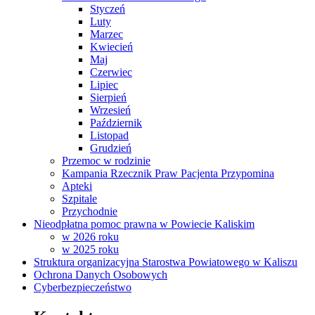
Styczeń
Luty
Marzec
Kwiecień
Maj
Czerwiec
Lipiec
Sierpień
Wrzesień
Październik
Listopad
Grudzień
Przemoc w rodzinie
Kampania Rzecznik Praw Pacjenta Przypomina
Apteki
Szpitale
Przychodnie
Nieodpłatna pomoc prawna w Powiecie Kaliskim
w 2026 roku
w 2025 roku
Struktura organizacyjna Starostwa Powiatowego w Kaliszu
Ochrona Danych Osobowych
Cyberbezpieczeństwo