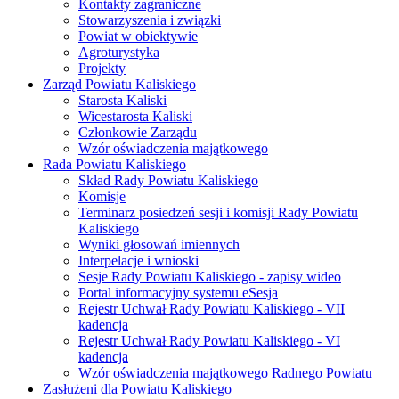
Kontakty zagraniczne
Stowarzyszenia i związki
Powiat w obiektywie
Agroturystyka
Projekty
Zarząd Powiatu Kaliskiego
Starosta Kaliski
Wicestarosta Kaliski
Członkowie Zarządu
Wzór oświadczenia majątkowego
Rada Powiatu Kaliskiego
Skład Rady Powiatu Kaliskiego
Komisje
Terminarz posiedzeń sesji i komisji Rady Powiatu
Kaliskiego
Wyniki głosowań imiennych
Interpelacje i wnioski
Sesje Rady Powiatu Kaliskiego - zapisy wideo
Portal informacyjny systemu eSesja
Rejestr Uchwał Rady Powiatu Kaliskiego - VII
kadencja
Rejestr Uchwał Rady Powiatu Kaliskiego - VI
kadencja
Wzór oświadczenia majątkowego Radnego Powiatu
Zasłużeni dla Powiatu Kaliskiego