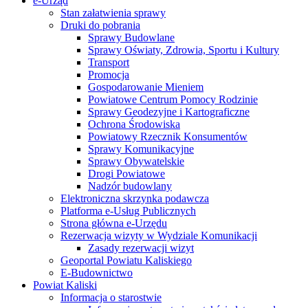
e-Urząd
Stan załatwienia sprawy
Druki do pobrania
Sprawy Budowlane
Sprawy Oświaty, Zdrowia, Sportu i Kultury
Transport
Promocja
Gospodarowanie Mieniem
Powiatowe Centrum Pomocy Rodzinie
Sprawy Geodezyjne i Kartograficzne
Ochrona Środowiska
Powiatowy Rzecznik Konsumentów
Sprawy Komunikacyjne
Sprawy Obywatelskie
Drogi Powiatowe
Nadzór budowlany
Elektroniczna skrzynka podawcza
Platforma e-Usług Publicznych
Strona główna e-Urzędu
Rezerwacja wizyty w Wydziale Komunikacji
Zasady rezerwacji wizyt
Geoportal Powiatu Kaliskiego
E-Budownictwo
Powiat Kaliski
Informacja o starostwie