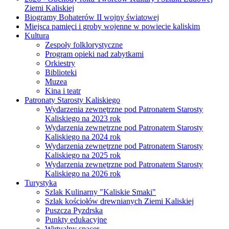
Ziemi Kaliskiej
Biogramy Bohaterów II wojny światowej
Miejsca pamięci i groby wojenne w powiecie kaliskim
Kultura
Zespoły folklorystyczne
Program opieki nad zabytkami
Orkiestry
Biblioteki
Muzea
Kina i teatr
Patronaty Starosty Kaliskiego
Wydarzenia zewnętrzne pod Patronatem Starosty
Kaliskiego na 2023 rok
Wydarzenia zewnętrzne pod Patronatem Starosty
Kaliskiego na 2024 rok
Wydarzenia zewnętrzne pod Patronatem Starosty
Kaliskiego na 2025 rok
Wydarzenia zewnętrzne pod Patronatem Starosty
Kaliskiego na 2026 rok
Turystyka
Szlak Kulinarny "Kaliskie Smaki"
Szlak kościołów drewnianych Ziemi Kaliskiej
Puszcza Pyzdrska
Punkty edukacyjne
Wirtualny spacer