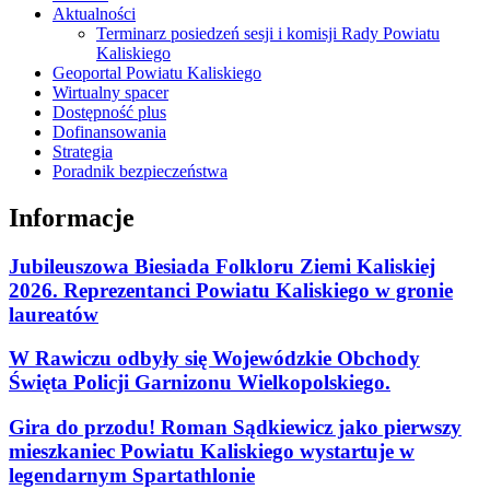
Aktualności
Terminarz posiedzeń sesji i komisji Rady Powiatu
Kaliskiego
Geoportal Powiatu Kaliskiego
Wirtualny spacer
Dostępność plus
Dofinansowania
Strategia
Poradnik bezpieczeństwa
Informacje
Jubileuszowa Biesiada Folkloru Ziemi Kaliskiej
2026. Reprezentanci Powiatu Kaliskiego w gronie
laureatów
W Rawiczu odbyły się Wojewódzkie Obchody
Święta Policji Garnizonu Wielkopolskiego.
Gira do przodu! Roman Sądkiewicz jako pierwszy
mieszkaniec Powiatu Kaliskiego wystartuje w
legendarnym Spartathlonie