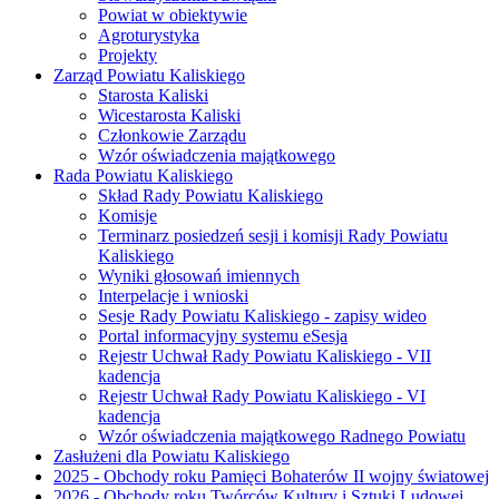
Powiat w obiektywie
Agroturystyka
Projekty
Zarząd Powiatu Kaliskiego
Starosta Kaliski
Wicestarosta Kaliski
Członkowie Zarządu
Wzór oświadczenia majątkowego
Rada Powiatu Kaliskiego
Skład Rady Powiatu Kaliskiego
Komisje
Terminarz posiedzeń sesji i komisji Rady Powiatu
Kaliskiego
Wyniki głosowań imiennych
Interpelacje i wnioski
Sesje Rady Powiatu Kaliskiego - zapisy wideo
Portal informacyjny systemu eSesja
Rejestr Uchwał Rady Powiatu Kaliskiego - VII
kadencja
Rejestr Uchwał Rady Powiatu Kaliskiego - VI
kadencja
Wzór oświadczenia majątkowego Radnego Powiatu
Zasłużeni dla Powiatu Kaliskiego
2025 - Obchody roku Pamięci Bohaterów II wojny światowej
2026 - Obchody roku Twórców Kultury i Sztuki Ludowej