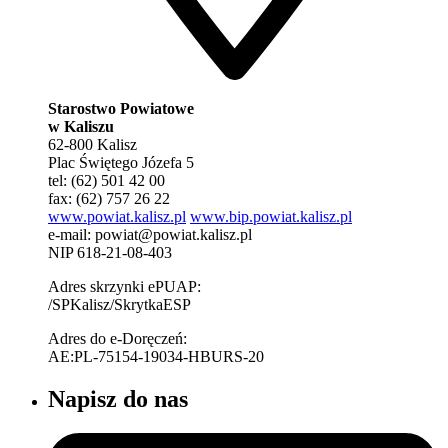
Starostwo Powiatowe
w Kaliszu
62-800 Kalisz
Plac Świętego Józefa 5
tel: (62) 501 42 00
fax: (62) 757 26 22
www.powiat.kalisz.pl
www.bip.powiat.kalisz.pl
e-mail:
powiat@powiat.kalisz.pl
NIP 618-21-08-403
Adres skrzynki ePUAP:
/SPKalisz/SkrytkaESP
Adres do e-Doręczeń:
AE:PL-75154-19034-HBURS-20
Napisz do nas