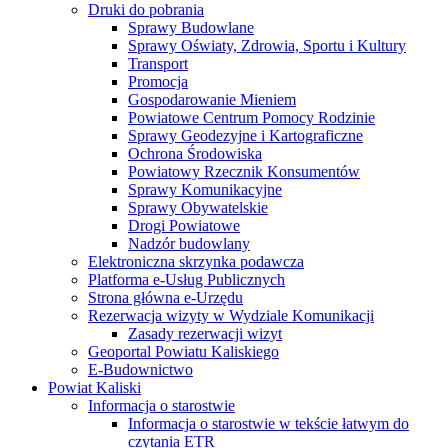
Druki do pobrania
Sprawy Budowlane
Sprawy Oświaty, Zdrowia, Sportu i Kultury
Transport
Promocja
Gospodarowanie Mieniem
Powiatowe Centrum Pomocy Rodzinie
Sprawy Geodezyjne i Kartograficzne
Ochrona Środowiska
Powiatowy Rzecznik Konsumentów
Sprawy Komunikacyjne
Sprawy Obywatelskie
Drogi Powiatowe
Nadzór budowlany
Elektroniczna skrzynka podawcza
Platforma e-Usług Publicznych
Strona główna e-Urzędu
Rezerwacja wizyty w Wydziale Komunikacji
Zasady rezerwacji wizyt
Geoportal Powiatu Kaliskiego
E-Budownictwo
Powiat Kaliski
Informacja o starostwie
Informacja o starostwie w tekście łatwym do
czytania ETR