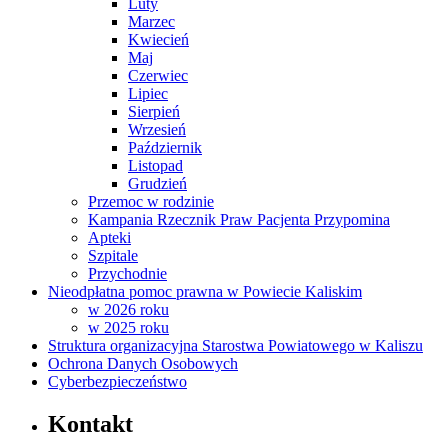
Luty
Marzec
Kwiecień
Maj
Czerwiec
Lipiec
Sierpień
Wrzesień
Październik
Listopad
Grudzień
Przemoc w rodzinie
Kampania Rzecznik Praw Pacjenta Przypomina
Apteki
Szpitale
Przychodnie
Nieodpłatna pomoc prawna w Powiecie Kaliskim
w 2026 roku
w 2025 roku
Struktura organizacyjna Starostwa Powiatowego w Kaliszu
Ochrona Danych Osobowych
Cyberbezpieczeństwo
Kontakt