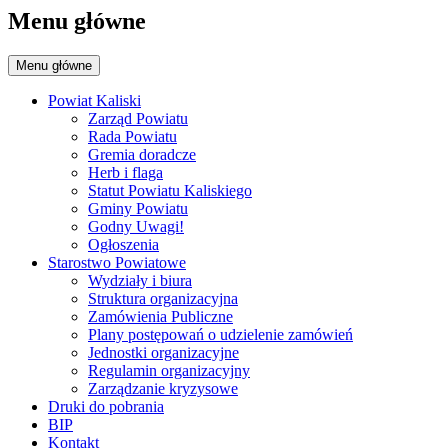
Menu główne
Menu główne
Powiat Kaliski
Zarząd Powiatu
Rada Powiatu
Gremia doradcze
Herb i flaga
Statut Powiatu Kaliskiego
Gminy Powiatu
Godny Uwagi!
Ogłoszenia
Starostwo Powiatowe
Wydziały i biura
Struktura organizacyjna
Zamówienia Publiczne
Plany postępowań o udzielenie zamówień
Jednostki organizacyjne
Regulamin organizacyjny
Zarządzanie kryzysowe
Druki do pobrania
BIP
Kontakt