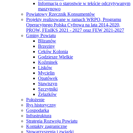
Informacja o starostwie w tekście odczytywanym
maszynowo
Powiatowy Rzecznik Konsumentów
Projekty realizowane w ramach WRPO, Programu
Operacyjnego Polska Cyfrowa na lata 2014-2020,
PROW, FEnIKS 2021 - 2027 oraz FEW 2021-2027
Gminy Powiatu
Blizanów
Brzeziny
Ceków Kolonia
Godziesze Wielkie
Koźminek
Lisków
Mycielin
Opatówek
Stawiszyn
Szczytniki
Żelazków
Położenie
Rys historyczny
Gospodarka
Infrastruktura
Strategia Rozwoju Powiatu
Kontakty zagraniczne
Stowarzyszenia i związki