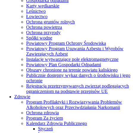
Gospodarka odpadami
Karty wędkarskie
Leśnictwo
Łowiectwo
Ochrona gruntów rolnych
Ochrona powietrza
Ochrona przyrody
Spółki wodne
Powiatowy Program Ochrony Środowiska
Powiatowy Program Usuwania Azbestu i Wyrobów
Zawierających Azbest
Instalacje wytwarzające pole elektromagnetyczne
Powiatowy Plan Gospodarki Odpadami
Obszary chronione na terenie powiatu kaliskiego
Publicznie dostępny wykaz danych o środowisku i jego
ochronie
Rejestracja przetrzymywanych zwierząt podlegających
ograniczeniom na podstawie przepisów UE
Zdrowie
Program Profilaktyki i Rozwiązywania Problemów
Alkoholowych oraz Przeciwdziałania Narkomanii
Ochrona zdrowia
Program Za życiem
Kalendarz Zdrowia Publicznego
Styczeń