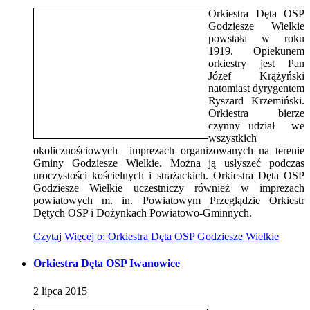
Orkiestra Dęta OSP
Godziesze Wielkie
powstała w roku
1919. Opiekunem
orkiestry jest Pan
Józef Krążyński
natomiast dyrygentem
Ryszard Krzemiński.
Orkiestra bierze
czynny udział we
wszystkich
okolicznościowych imprezach organizowanych na terenie
Gminy Godziesze Wielkie. Można ją usłyszeć podczas
uroczystości kościelnych i strażackich. Orkiestra Dęta OSP
Godziesze Wielkie uczestniczy również w imprezach
powiatowych m. in. Powiatowym Przeglądzie Orkiestr
Dętych OSP i Dożynkach Powiatowo-Gminnych.
Czytaj
Więcej
o: Orkiestra Dęta OSP Godziesze Wielkie
Orkiestra Dęta OSP Iwanowice
2
lipca
2015