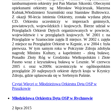
tamburmajorem orkiestry jest Pan Marian Sikorski. Obecnymi
opiekunami orkiestry są: Mirosław Wojcieszak, Marzena
Kubiak,Włodzimierz Szurmiński oraz Stanisław Bultrowicz.
Z okazji 90-lecia istnienia Orkiestry, została wydana płyta
CD. Orkiestra uczestniczy w imprezach gminnych,
powiatowych, wojewódzkich i krajowych. Bierze udział w
Przeglądach Orkiestr Dętych organizowanych w powiecie,
województwie i w przeglądach krajowych. W 2001 r. na
Przeglądzie w Szamocinie zajęła II miejsce. W 2002 r. zajęła
2 miejsce na Przeglądzie Orkiestr w Kępnie, a w 2004 r. była
pierwsza. W tym samym roku w Połczynie Zdroju zdobyła
nagrodę Ministra Kultury, a kapelmistrz - złotą buławę.
Ponadto Złoty Róg w Grodzisku Wielkopolskim i Złote
Pasmo wraz z kryształową buławą w Lesznie. W czerwcu
2005 r. oraz w2009r. uczestniczyła w ogólnopolskim
przeglądzie 20 najlepszych orkiestr dętych kraju w Krynicy
Zdroju, gdzie uplasowała się w Srebrnym Paśmie.
Czytaj
Więcej
o: Młodzieżowa Orkiestra Dęta OSP w
Pruszkowie
Młodzieżowa Orkiestra Dęta OSP w Rychnowie
2
lipca
2015