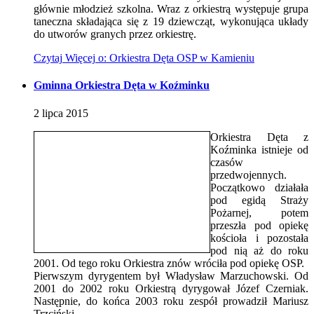
głównie młodzież szkolna. Wraz z orkiestrą występuje grupa
taneczna składająca się z 19 dziewcząt, wykonująca układy
do utworów granych przez orkiestrę.
Czytaj
Więcej
o: Orkiestra Dęta OSP w Kamieniu
Gminna Orkiestra Dęta w Koźminku
2
lipca
2015
Orkiestra Dęta z
Koźminka istnieje od
czasów
przedwojennych.
Początkowo działała
pod egidą Straży
Pożarnej, potem
przeszła pod opiekę
kościoła i pozostała
pod nią aż do roku
2001. Od tego roku Orkiestra znów wróciła pod opiekę OSP.
Pierwszym dyrygentem był Władysław Marzuchowski. Od
2001 do 2002 roku Orkiestrą dyrygował Józef Czerniak.
Następnie, do końca 2003 roku zespół prowadził Mariusz
Trzciński.