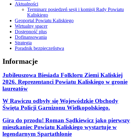
Aktualności
Terminarz posiedzeń sesji i komisji Rady Powiatu
Kaliskiego
Geoportal Powiatu Kaliskiego
Wirtualny spacer
Dostępność plus
Dofinansowania
Strategia
Poradnik bezpieczeństwa
Informacje
Jubileuszowa Biesiada Folkloru Ziemi Kaliskiej
2026. Reprezentanci Powiatu Kaliskiego w gronie
laureatów
W Rawiczu odbyły się Wojewódzkie Obchody
Święta Policji Garnizonu Wielkopolskiego.
Gira do przodu! Roman Sądkiewicz jako pierwszy
mieszkaniec Powiatu Kaliskiego wystartuje w
legendarnym Spartathlonie