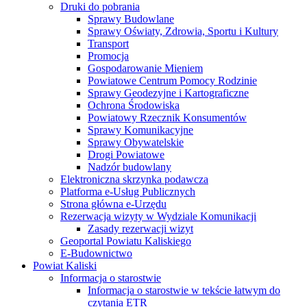
Druki do pobrania
Sprawy Budowlane
Sprawy Oświaty, Zdrowia, Sportu i Kultury
Transport
Promocja
Gospodarowanie Mieniem
Powiatowe Centrum Pomocy Rodzinie
Sprawy Geodezyjne i Kartograficzne
Ochrona Środowiska
Powiatowy Rzecznik Konsumentów
Sprawy Komunikacyjne
Sprawy Obywatelskie
Drogi Powiatowe
Nadzór budowlany
Elektroniczna skrzynka podawcza
Platforma e-Usług Publicznych
Strona główna e-Urzędu
Rezerwacja wizyty w Wydziale Komunikacji
Zasady rezerwacji wizyt
Geoportal Powiatu Kaliskiego
E-Budownictwo
Powiat Kaliski
Informacja o starostwie
Informacja o starostwie w tekście łatwym do
czytania ETR