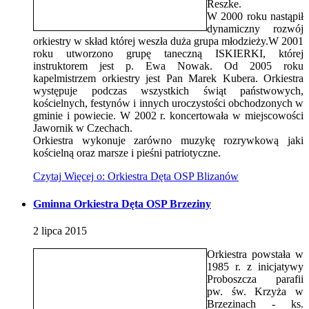
Reszke.
W 2000 roku nastąpił
dynamiczny rozwój
orkiestry w skład której weszła duża grupa młodzieży.W 2001
roku utworzono grupę taneczną ISKIERKI, której
instruktorem jest p. Ewa Nowak. Od 2005 roku
kapelmistrzem orkiestry jest Pan Marek Kubera. Orkiestra
występuje podczas wszystkich świąt państwowych,
kościelnych, festynów i innych uroczystości obchodzonych w
gminie i powiecie. W 2002 r. koncertowała w miejscowości
Jawornik w Czechach.
Orkiestra wykonuje zarówno muzykę rozrywkową jaki
kościelną oraz marsze i pieśni patriotyczne.
Czytaj
Więcej
o: Orkiestra Dęta OSP Blizanów
Gminna Orkiestra Dęta OSP Brzeziny
2
lipca
2015
Orkiestra powstała w
1985 r. z inicjatywy
Proboszcza parafii
pw. św. Krzyża w
Brzezinach - ks.