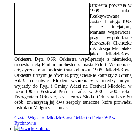
Orkiestra powstała w
1909 roku.
Reaktywowana
została 1 lutego 1993
r. z inicjatywy
Mariana Wąsiewicza,
przy współudziale
Krzysztofa Chenczke
i Andrzeja Michalaka
jako Młodzieżowa
Orkiestra Dęta OSP. Orkiestra współpracuje z niemiecką
orkiestrą dętą Fanfarenorchester z miasta Erfurt. Współpraca
artystyczna obu orkiestr trwa od roku 1995. Młodzieżowa
Orkiestra utrzymuje również przyjacielskie kontakty z Gminą
Adażi na Łotwie. Efektem współpracy są między innymi
wyjazdy do Rygi i Gminy Adażi na Festiwal Młodości w
roku 1995 i Festiwal Pieśni i Tańca w 2001 i 2005 roku.
Dyrygentem Orkiestry jest Henryk Siuda. Orkiestra liczy 60
osób, towarzyszą jej dwa zespoły taneczne, które prowadzi
instruktor Małgorzata Janiak.
Czytaj
Więcej
o: Młodzieżowa Orkiestra Dęta OSP w
Rychnowie