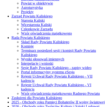
Powiat w obiektywie
Agroturystyka
Projekty
Zarząd Powiatu Kaliskiego
Starosta Kaliski
Wicestarosta Kaliski
Członkowie Zarządu
Wzór oświadczenia majątkowego
Rada Powiatu Kaliskiego
Skład Rady Powiatu Kaliskiego
Komisje
Terminarz posiedzeń sesji i komisji Rady Powiatu
Kaliskiego
Wyniki głosowań imiennych
Interpelacje i wnioski
Sesje Rady Powiatu Kaliskiego - zapisy wideo
Portal informacyjny systemu eSesja
Rejestr Uchwał Rady Powiatu Kaliskiego - VII
kadencja
Rejestr Uchwał Rady Powiatu Kaliskiego - VI
kadencja
Wzór oświadczenia majątkowego Radnego Powiatu
Zasłużeni dla Powiatu Kaliskiego
2025 - Obchody roku Pamięci Bohaterów II wojny światowej
2026 - Obchody roku Twórców Kultury i Sztuki Ludowej