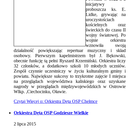
inicjatywy
proboszcza ks. E.
Lidke, grywając na
uroczystościach
kościelnych oraz
świeckich do czasu II
wojny światowej. Po
wojnie orkiestra
wznowiła swoją
działalność powiększając repertuar muzyczny i skład
osobowy. Pierwszym kapelmistrzem był J. Bękowski,
obecnie funkcję tą pełni Ryszard Krzemiński. Orkiestra liczy
32 członków, a dodatkowo szkoli 10 młodych uczniów.
Zespół czynnie uczestniczy w życiu kulturalnym gminy i
powiatu. Największe sukcesy to trzykrotne zajęcie I miejsca
na przeglądach województwa kaliskiego oraz uzyskane
nagrody w przeglądach międzywojewódzkich w Ostrowie
Wlkp. ,Ciechocinku, Oławie.
Czytaj
Więcej
o: Orkiestra Dęta OSP Chełmce
Orkiestra Dęta OSP Godziesze Wielkie
2
lipca
2015