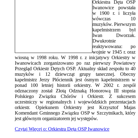
Orkiestra Dęta OSP
Iwanowice powstała
w 1900 r. i liczyła
wówczas 10
muzyków. Pierwszym
kapelmistrzem był
Iwan Dworzak.
Dwukrotnie
reaktywowana: po
wojnie w 1945 r. oraz
wiosną w 1998 roku. W 1998 r. z inicjatywy Orkiestry w
Iwanowicach zorganizowano po raz pierwszy Powiatowy
Przegląd Orkiestr Dętych OSP. Aktualny skład zespołu to 40
muzyków i 12 dziewcząt grupy tanecznej. Obecny
kapelmistrz Jerzy Płóciennik jest ósmym kapelmistrzem w
ponad 100 letniej historii orkiestry. W 2002 r. zespół
odznaczony został Złotą Odznaką Honorową III stopnia
Polskiego Związku Chórów i Orkiestr. Z sukcesem
uczestniczy w regionalnych i wojewódzkich prezentacjach
orkiestr. Opiekunem Orkiestry jest Krzysztof Majas
Komendant Gminnego Związku OSP w Szczytnikach, który
jest głównym organizatorem jej występów.
Czytaj
Więcej
o: Orkiestra Dęta OSP Iwanowice