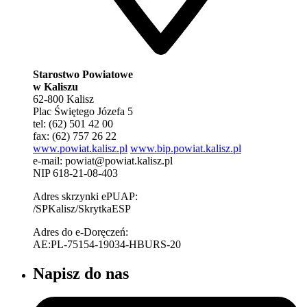
Starostwo Powiatowe
w Kaliszu
62-800 Kalisz
Plac Świętego Józefa 5
tel: (62) 501 42 00
fax: (62) 757 26 22
www.powiat.kalisz.pl
www.bip.powiat.kalisz.pl
e-mail:
powiat@powiat.kalisz.pl
NIP 618-21-08-403
Adres skrzynki ePUAP:
/SPKalisz/SkrytkaESP
Adres do e-Doręczeń:
AE:PL-75154-19034-HBURS-20
Napisz do nas