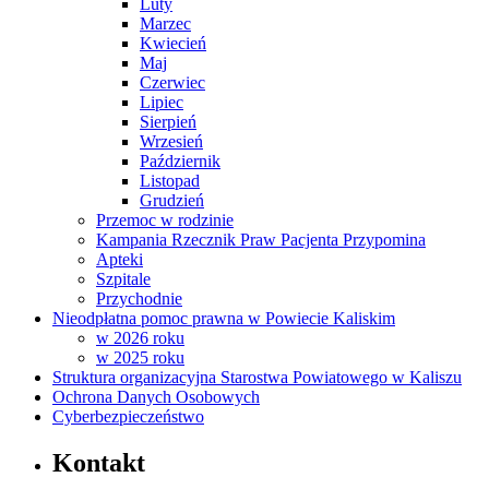
Luty
Marzec
Kwiecień
Maj
Czerwiec
Lipiec
Sierpień
Wrzesień
Październik
Listopad
Grudzień
Przemoc w rodzinie
Kampania Rzecznik Praw Pacjenta Przypomina
Apteki
Szpitale
Przychodnie
Nieodpłatna pomoc prawna w Powiecie Kaliskim
w 2026 roku
w 2025 roku
Struktura organizacyjna Starostwa Powiatowego w Kaliszu
Ochrona Danych Osobowych
Cyberbezpieczeństwo
Kontakt