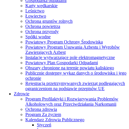
Gospodarka odpadami
Karty wędkarskie
Leśnictwo
Łowiectwo
Ochrona gruntów rolnych
Ochrona powietrza
Ochrona przyrody
Spółki wodne
Powiatowy Program Ochrony Środowiska
Powiatowy Program Usuwania Azbestu i Wyrobów
Zawierających Azbest
Instalacje wytwarzające pole elektromagnetyczne
Powiatowy Plan Gospodarki Odpadami
Obszary chronione na terenie powiatu kaliskiego
Publicznie dostępny wykaz danych o środowisku i jego
ochronie
Rejestracja przetrzymywanych zwierząt podlegających
ograniczeniom na podstawie przepisów UE
Zdrowie
Program Profilaktyki i Rozwiązywania Problemów
Alkoholowych oraz Przeciwdziałania Narkomanii
Ochrona zdrowia
Program Za życiem
Kalendarz Zdrowia Publicznego
Styczeń