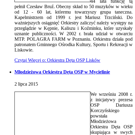
44 lata funkcję tą
pełnił Czesław Bruź. Obecny skład to 50 muzyków w wieku
od 12 - 60 lat, któremu towarzyszy grupa taneczna.
Kapelmistrzem od 1999 r. jest Mariusz Trzciński. Do
ważniejszych osiągnięć Orkiestry zaliczyć należy występy na
przeglądzie w Kępnie, Kaliszu i Koźminku, które uzyskały
uznanie publiczności. W 2002 r. brała udział w otwarciu
MTP. POLAGRA FARM w Poznaniu. Orkiestra działa pod
patronatem Gminnego Ośrodka Kultury, Sportu i Rekreacji w
Liskowie.
Czytaj
Więcej
o: Orkiestra Dęta OSP Lisków
Młodzieżowa Orkiestra Dęta OSP w Mycielinie
2
lipca
2015
We wrześniu 2008 r.
z inicjatywy prezesa
OSP Dariusza
Korczyńskiego
powstała
Młodzieżowa
Orkiestra Dęta OSP
skupiająca w swych