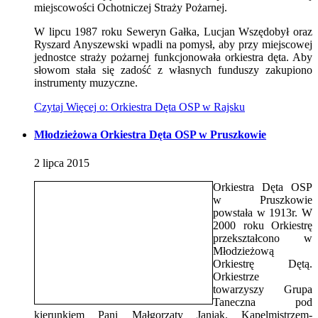
miejscowości Ochotniczej Straży Pożarnej.
W lipcu 1987 roku Seweryn Gałka, Lucjan Wszędobył oraz
Ryszard Anyszewski wpadli na pomysł, aby przy miejscowej
jednostce straży pożarnej funkcjonowała orkiestra dęta. Aby
słowom stała się zadość z własnych funduszy zakupiono
instrumenty muzyczne.
Czytaj
Więcej
o: Orkiestra Dęta OSP w Rajsku
Młodzieżowa Orkiestra Dęta OSP w Pruszkowie
2
lipca
2015
Orkiestra Dęta OSP
w Pruszkowie
powstała w 1913r. W
2000 roku Orkiestrę
przekształcono w
Młodzieżową
Orkiestrę Dętą.
Orkiestrze
towarzyszy Grupa
Taneczna pod
kierunkiem Pani Małgorzaty Janiak. Kapelmistrzem-