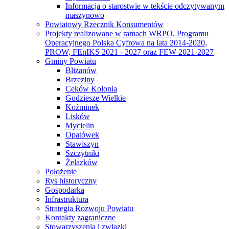
Informacja o starostwie w tekście odczytywanym
maszynowo
Powiatowy Rzecznik Konsumentów
Projekty realizowane w ramach WRPO, Programu
Operacyjnego Polska Cyfrowa na lata 2014-2020,
PROW, FEnIKS 2021 - 2027 oraz FEW 2021-2027
Gminy Powiatu
Blizanów
Brzeziny
Ceków Kolonia
Godziesze Wielkie
Koźminek
Lisków
Mycielin
Opatówek
Stawiszyn
Szczytniki
Żelazków
Położenie
Rys historyczny
Gospodarka
Infrastruktura
Strategia Rozwoju Powiatu
Kontakty zagraniczne
Stowarzyszenia i związki