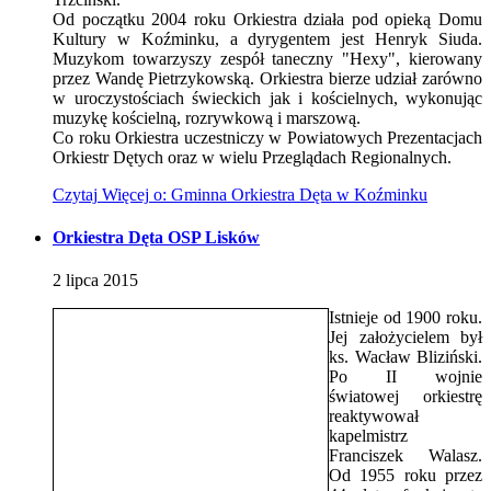
Od początku 2004 roku Orkiestra działa pod opieką Domu
Kultury w Koźminku, a dyrygentem jest Henryk Siuda.
Muzykom towarzyszy zespół taneczny "Hexy", kierowany
przez Wandę Pietrzykowską. Orkiestra bierze udział zarówno
w uroczystościach świeckich jak i kościelnych, wykonując
muzykę kościelną, rozrywkową i marszową.
Co roku Orkiestra uczestniczy w Powiatowych Prezentacjach
Orkiestr Dętych oraz w wielu Przeglądach Regionalnych.
Czytaj
Więcej
o: Gminna Orkiestra Dęta w Koźminku
Orkiestra Dęta OSP Lisków
2
lipca
2015
Istnieje od 1900 roku.
Jej założycielem był
ks. Wacław Bliziński.
Po II wojnie
światowej orkiestrę
reaktywował
kapelmistrz
Franciszek Walasz.
Od 1955 roku przez