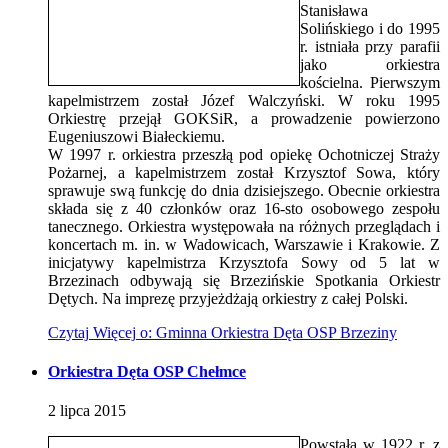
Stanisława
Solińskiego i do 1995
r. istniała przy parafii
jako orkiestra
kościelna. Pierwszym
kapelmistrzem został Józef Walczyński. W roku 1995
Orkiestrę przejął GOKSiR, a prowadzenie powierzono
Eugeniuszowi Białeckiemu.
W 1997 r. orkiestra przeszłą pod opiekę Ochotniczej Straży
Pożarnej, a kapelmistrzem został Krzysztof Sowa, który
sprawuje swą funkcję do dnia dzisiejszego. Obecnie orkiestra
składa się z 40 członków oraz 16-sto osobowego zespołu
tanecznego. Orkiestra występowała na różnych przeglądach i
koncertach m. in. w Wadowicach, Warszawie i Krakowie. Z
inicjatywy kapelmistrza Krzysztofa Sowy od 5 lat w
Brzezinach odbywają się Brzezińskie Spotkania Orkiestr
Dętych. Na imprezę przyjeżdżają orkiestry z całej Polski.
Czytaj
Więcej
o: Gminna Orkiestra Dęta OSP Brzeziny
Orkiestra Dęta OSP Chełmce
2
lipca
2015
Powstała w 1922 r. z