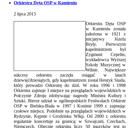
Orkiestra Dęta OSP w Kamieniu
2
lipca
2015
Orkiestra Dęta OSP
w Kamieniu została
założona w 1921 z
inicjatywy Józefa
Bryły. Pierwszym
kapelmistrzem był
Zygmunt Cepelin,
wykładowca Wyższej
Szkoły Muzycznej w
Wilnie. Największe
sukcesy orkiestra zaczęła osiągać w latach
dziewięćdziesiątych, gdy kapelmistrzem został Henryk Siuda,
który prowadzi Orkiestrę do dziś. W roku 1996 i 1998
Orkiestra zajmuje I miejsce na przeglądach wojewódzkich w
Połczynie Zdroju zdobywając nagrody Ministra Kultury i
Sztuki. Bierze udział w ogólnopolskich Festiwalach Orkiestr
OSP w Bielsku-Biała w 1997 i Koninie 1999 r. zajmując
czołowe miejsca. Podobnie na przeglądach wojewódzkich w
Rydzynie, Kępnie i Grodzisku Wlkp. Od 2000 r. orkiestra
regularnie koncertuje za granicą: w Szwajcarii, Czechach,
Niemczech. Obecnie orkiestra liczy 50 muzyków jest to