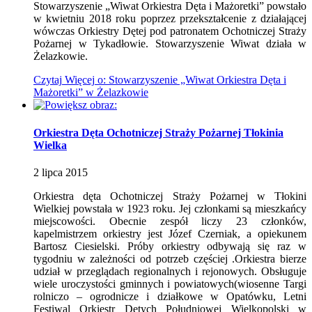
Stowarzyszenie „Wiwat Orkiestra Dęta i Mażoretki” powstało
w kwietniu 2018 roku poprzez przekształcenie z działającej
wówczas Orkiestry Dętej pod patronatem Ochotniczej Straży
Pożarnej w Tykadłowie. Stowarzyszenie Wiwat działa w
Żelazkowie.
Czytaj
Więcej
o: Stowarzyszenie „Wiwat Orkiestra Dęta i
Mażoretki” w Żelazkowie
Orkiestra Dęta Ochotniczej Straży Pożarnej Tłokinia
Wielka
2
lipca
2015
Orkiestra dęta Ochotniczej Straży Pożarnej w Tłokini
Wielkiej powstała w 1923 roku. Jej członkami są mieszkańcy
miejscowości. Obecnie zespół liczy 23 członków,
kapelmistrzem orkiestry jest Józef Czerniak, a opiekunem
Bartosz Ciesielski. Próby orkiestry odbywają się raz w
tygodniu w zależności od potrzeb częściej .Orkiestra bierze
udział w przeglądach regionalnych i rejonowych. Obsługuje
wiele uroczystości gminnych i powiatowych(wiosenne Targi
rolniczo – ogrodnicze i działkowe w Opatówku, Letni
Festiwal Orkiestr Dętych Południowej Wielkopolski w