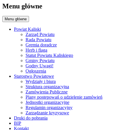
Menu główne
Menu główne
Powiat Kaliski
Zarząd Powiatu
Rada Powiatu
Gremia doradcze
Herb i flaga
Statut Powiatu Kaliskiego
Gminy Powiatu
Godny Uwagi!
Ogłoszenia
Starostwo Powiatowe
Wydziały i biura
Struktura organizacyjna
Zamówienia Publiczne
Plany postępowań o udzielenie zamówień
Jednostki organizacyjne
Regulamin organizacyjny
Zarządzanie kryzysowe
Druki do pobrania
BIP
Kontakt