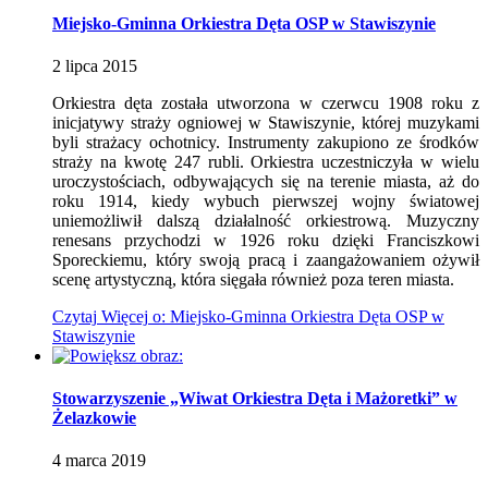
Miejsko-Gminna Orkiestra Dęta OSP w Stawiszynie
2
lipca
2015
Orkiestra dęta została utworzona w czerwcu 1908 roku z
inicjatywy straży ogniowej w Stawiszynie, której muzykami
byli strażacy ochotnicy. Instrumenty zakupiono ze środków
straży na kwotę 247 rubli. Orkiestra uczestniczyła w wielu
uroczystościach, odbywających się na terenie miasta, aż do
roku 1914, kiedy wybuch pierwszej wojny światowej
uniemożliwił dalszą działalność orkiestrową. Muzyczny
renesans przychodzi w 1926 roku dzięki Franciszkowi
Sporeckiemu, który swoją pracą i zaangażowaniem ożywił
scenę artystyczną, która sięgała również poza teren miasta.
Czytaj
Więcej
o: Miejsko-Gminna Orkiestra Dęta OSP w
Stawiszynie
Stowarzyszenie „Wiwat Orkiestra Dęta i Mażoretki” w
Żelazkowie
4
marca
2019