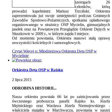
szeregach 26
członków, którą
prowadzi kapelmistrz Mariusz Trzciński. Orkiestra
zaprezentowała już swoje umiejętności podczas Gminnych
Zawodów Sportowo-Pożarniczych, spotkania opłatkowego
organizowanego w strażnicy OSP Mycielin, gimnazjalnych
jasełek oraz na Powiatowym Przeglądzie Orkiestr Dętych w
Słuszkowie w 2009 r., w którym zajęła I miejsce.
Od momentu powstania, Orkiestra stanowi stałą oprawę
uroczystości kościelnych i samorządowych.
Czytaj
Więcej
o: Młodzieżowa Orkiestra Dęta OSP w
Mycielinie
Orkiestra Dęta OSP w Rajsku
2
lipca
2015
ODROBINA HISTORII...
Nasza orkiestra powstała 66 lat po zainicjowaniu przez
ówczesnego proboszcza parafii Rajsko ks. Józefa
Mężnickiego oraz Wacława Józefa Niemojewskiego -
właściciela majątku w Marchwaczu, powstania w naszej