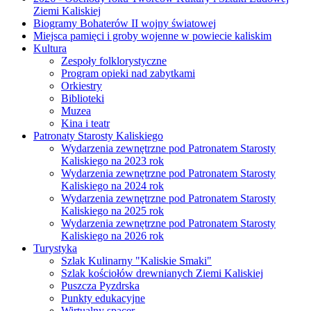
Ziemi Kaliskiej
Biogramy Bohaterów II wojny światowej
Miejsca pamięci i groby wojenne w powiecie kaliskim
Kultura
Zespoły folklorystyczne
Program opieki nad zabytkami
Orkiestry
Biblioteki
Muzea
Kina i teatr
Patronaty Starosty Kaliskiego
Wydarzenia zewnętrzne pod Patronatem Starosty
Kaliskiego na 2023 rok
Wydarzenia zewnętrzne pod Patronatem Starosty
Kaliskiego na 2024 rok
Wydarzenia zewnętrzne pod Patronatem Starosty
Kaliskiego na 2025 rok
Wydarzenia zewnętrzne pod Patronatem Starosty
Kaliskiego na 2026 rok
Turystyka
Szlak Kulinarny "Kaliskie Smaki"
Szlak kościołów drewnianych Ziemi Kaliskiej
Puszcza Pyzdrska
Punkty edukacyjne
Wirtualny spacer