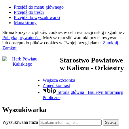
Przejdź do menu głównego
Przejdź do treści
Przejdź do wyszukiwarki
Mapa strony
Strona korzysta z plików
cookies
w celu realizacji usług i zgodnie z
Polityką prywatności
. Możesz określić warunki przechowywania
lub dostępu do plików
cookies
w Twojej przeglądarce.
Zamknij
Zamknij
Starostwo Powiatowe
w Kaliszu
- Orkiestry
Większa czcionka
Zmień kontrast
Strona główna - Biuletyn Informacji
Publicznej
Wyszukiwarka
Wyszukiwana fraza
Szukaj