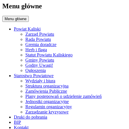
Menu główne
Menu główne
Powiat Kaliski
Zarząd Powiatu
Rada Powiatu
Gremia doradcze
Herb i flaga
Statut Powiatu Kaliskiego
Gminy Powiatu
Godny Uwagi!
Ogłoszenia
Starostwo Powiatowe
Wydziały i biura
Struktura organizacyjna
Zamówienia Publiczne
Plany postępowań o udzielenie zamówień
Jednostki organizacyjne
Regulamin organizacyjny
Zarządzanie kryzysowe
Druki do pobrania
BIP
Kontakt