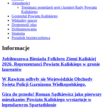
Aktualności
Terminarz posiedzeń sesji i komisji Rady Powiatu
Kaliskiego
Geoportal Powiatu Kaliskiego
Wirtualny spacer
Dostępność plus
Dofinansowania
Strategia
Poradnik bezpieczeństwa
Informacje
Jubileuszowa Biesiada Folkloru Ziemi Kaliskiej
2026. Reprezentanci Powiatu Kaliskiego w gronie
laureatów
W Rawiczu odbyły się Wojewódzkie Obchody
Święta Policji Garnizonu Wielkopolskiego.
Gira do przodu! Roman Sądkiewicz jako pierwszy
mieszkaniec Powiatu Kaliskiego wystartuje w
legendarnym Spartathlonie