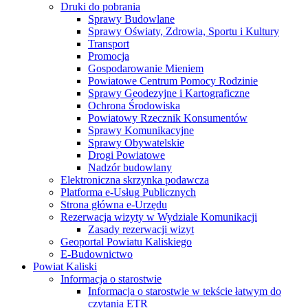
Druki do pobrania
Sprawy Budowlane
Sprawy Oświaty, Zdrowia, Sportu i Kultury
Transport
Promocja
Gospodarowanie Mieniem
Powiatowe Centrum Pomocy Rodzinie
Sprawy Geodezyjne i Kartograficzne
Ochrona Środowiska
Powiatowy Rzecznik Konsumentów
Sprawy Komunikacyjne
Sprawy Obywatelskie
Drogi Powiatowe
Nadzór budowlany
Elektroniczna skrzynka podawcza
Platforma e-Usług Publicznych
Strona główna e-Urzędu
Rezerwacja wizyty w Wydziale Komunikacji
Zasady rezerwacji wizyt
Geoportal Powiatu Kaliskiego
E-Budownictwo
Powiat Kaliski
Informacja o starostwie
Informacja o starostwie w tekście łatwym do
czytania ETR