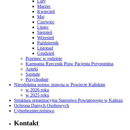
Luty
Marzec
Kwiecień
Maj
Czerwiec
Lipiec
Sierpień
Wrzesień
Październik
Listopad
Grudzień
Przemoc w rodzinie
Kampania Rzecznik Praw Pacjenta Przypomina
Apteki
Szpitale
Przychodnie
Nieodpłatna pomoc prawna w Powiecie Kaliskim
w 2026 roku
w 2025 roku
Struktura organizacyjna Starostwa Powiatowego w Kaliszu
Ochrona Danych Osobowych
Cyberbezpieczeństwo
Kontakt