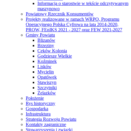
Informacja o starostwie w tekście odczytywanym
maszynowo
Powiatowy Rzecznik Konsumentów
Projekty realizowane w ramach WRPO, Programu
Operacyjnego Polska Cyfrowa na lata 2014-2020,
PROW, FEnIKS 2021 - 2027 oraz FEW 2021-2027
Gminy Powiatu
Blizanów
Brzeziny
Ceków Kolonia
Godziesze Wielkie
Koźminek
Lisków
Mycielin
Opatówek
Stawiszyn
Szczytniki
Żelazków
Położenie
Rys historyczny
Gospodarka
Infrastruktura
Strategia Rozwoju Powiatu
Kontakty zagraniczne
Stowarzyszenia i związki