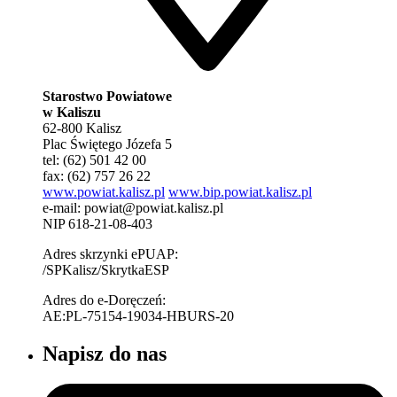
Starostwo Powiatowe
w Kaliszu
62-800 Kalisz
Plac Świętego Józefa 5
tel: (62) 501 42 00
fax: (62) 757 26 22
www.powiat.kalisz.pl
www.bip.powiat.kalisz.pl
e-mail:
powiat@powiat.kalisz.pl
NIP 618-21-08-403
Adres skrzynki ePUAP:
/SPKalisz/SkrytkaESP
Adres do e-Doręczeń:
AE:PL-75154-19034-HBURS-20
Napisz do nas