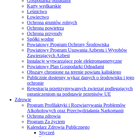
Gospodarka odpadami
Karty wędkarskie
Leśnictwo
Łowiectwo
Ochrona gruntów rolnych
Ochrona powietrza
Ochrona przyrody
Spółki wodne
Powiatowy Program Ochrony Środowiska
Powiatowy Program Usuwania Azbestu i Wyrobów
Zawierających Azbest
Instalacje wytwarzające pole elektromagnetyczne
Powiatowy Plan Gospodarki Odpadami
Obszary chronione na terenie powiatu kaliskiego
Publicznie dostępny wykaz danych o środowisku i jego
ochronie
Rejestracja przetrzymywanych zwierząt podlegających
ograniczeniom na podstawie przepisów UE
Zdrowie
Program Profilaktyki i Rozwiązywania Problemów
Alkoholowych oraz Przeciwdziałania Narkomanii
Ochrona zdrowia
Program Za życiem
Kalendarz Zdrowia Publicznego
Styczeń