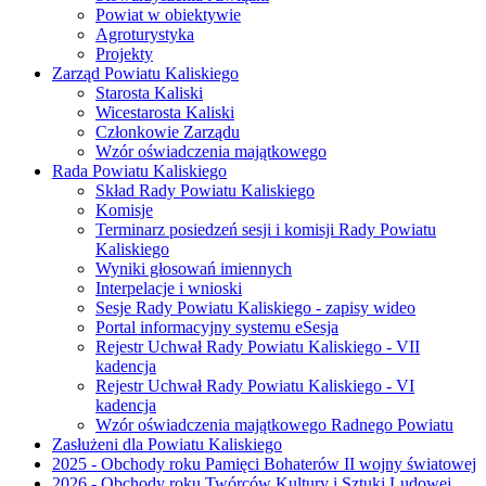
Powiat w obiektywie
Agroturystyka
Projekty
Zarząd Powiatu Kaliskiego
Starosta Kaliski
Wicestarosta Kaliski
Członkowie Zarządu
Wzór oświadczenia majątkowego
Rada Powiatu Kaliskiego
Skład Rady Powiatu Kaliskiego
Komisje
Terminarz posiedzeń sesji i komisji Rady Powiatu
Kaliskiego
Wyniki głosowań imiennych
Interpelacje i wnioski
Sesje Rady Powiatu Kaliskiego - zapisy wideo
Portal informacyjny systemu eSesja
Rejestr Uchwał Rady Powiatu Kaliskiego - VII
kadencja
Rejestr Uchwał Rady Powiatu Kaliskiego - VI
kadencja
Wzór oświadczenia majątkowego Radnego Powiatu
Zasłużeni dla Powiatu Kaliskiego
2025 - Obchody roku Pamięci Bohaterów II wojny światowej
2026 - Obchody roku Twórców Kultury i Sztuki Ludowej