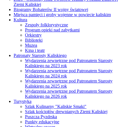
Ziemi Kaliskiej
Biogramy Bohaterów II wojny światowej
Miejsca pamięci i groby wojenne w powiecie kaliskim
Kultura
Zespoły folklorystyczne
Program opieki nad zabytkami
Orkiestry
Biblioteki
Muzea
Kina i teatr
Patronaty Starosty Kaliskiego
Wydarzenia zewnętrzne pod Patronatem Starosty
Kaliskiego na 2023 rok
Wydarzenia zewnętrzne pod Patronatem Starosty
Kaliskiego na 2024 rok
Wydarzenia zewnętrzne pod Patronatem Starosty
Kaliskiego na 2025 rok
Wydarzenia zewnętrzne pod Patronatem Starosty
Kaliskiego na 2026 rok
Turystyka
Szlak Kulinarny "Kaliskie Smaki"
Szlak kościołów drewnianych Ziemi Kaliskiej
Puszcza Pyzdrska
Punkty edukacyjne
Wirtualny spacer