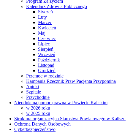
Program Za życiem
Kalendarz Zdrowia Publicznego
Styczeń
Luty
Marzec
Kwiecień
Maj
Czerwiec
Lipiec
Sierpień
Wrzesień
Październik
Listopad
Grudzień
Przemoc w rodzinie
Kampania Rzecznik Praw Pacjenta Przypomina
Apteki
Szpitale
Przychodnie
Nieodpłatna pomoc prawna w Powiecie Kaliskim
w 2026 roku
w 2025 roku
Struktura organizacyjna Starostwa Powiatowego w Kaliszu
Ochrona Danych Osobowych
Cyberbezpieczeństwo