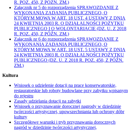
R. POZ. 450, Z PÓŹN. ZM.)
Załącznik nr 5 do rozporządzenia SPRAWOZDANIE Z
WYKONANIA ZADANIA PUBLICZNEGO, O
KTÓRYM MOWA W ART. 18 UST. 4 USTAWY Z DNIA
24 KWIETNIA 2003 R. O DZIAŁALNOŚCI POŻYTKU
PUBLICZNEGO I O WOLONTARIACIE (DZ. U. Z 2018
R. POZ. 450, Z PÓŹN. ZM.)
Załącznik nr 6 do rozporządzenia SPRAWOZDANIE Z
WYKONANIA ZADANIA PUBLICZNEGO, O
KTÓRYM MOWA W ART. 18 UST. 5 USTAWY Z DNIA
24 KWIETNIA 2003 R. O DZIAŁALNOŚCI POŻYTKU
PUBLICZNEGO (DZ. U. Z 2018 R. POZ. 450, Z PÓŹN.
ZM.)
Kultura
Wniosek o udzielenie dotacji na prace konserwatorskie,
restauratorskie lub roboty budowlane przy zabytku wpisanym
do rejestru
Zasady udzielania dotacji na zabytki
Wniosek o przyznawanie dorocznej nagrody w dziedzinie
twórczości artystycznej, upowszechniania lub ochrony dóbr
kultury
Szczegółowe warunki i tryb przyznawania dorocznych
nagród w dziedzinie twórczości artystycznej,