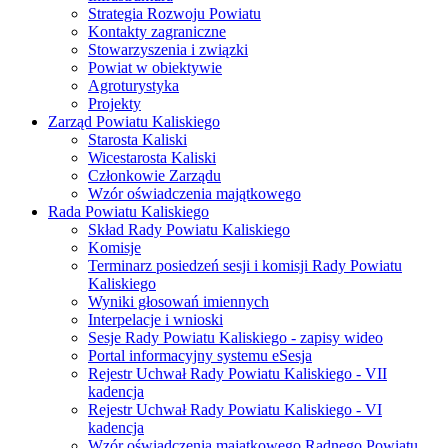
Strategia Rozwoju Powiatu
Kontakty zagraniczne
Stowarzyszenia i związki
Powiat w obiektywie
Agroturystyka
Projekty
Zarząd Powiatu Kaliskiego
Starosta Kaliski
Wicestarosta Kaliski
Członkowie Zarządu
Wzór oświadczenia majątkowego
Rada Powiatu Kaliskiego
Skład Rady Powiatu Kaliskiego
Komisje
Terminarz posiedzeń sesji i komisji Rady Powiatu
Kaliskiego
Wyniki głosowań imiennych
Interpelacje i wnioski
Sesje Rady Powiatu Kaliskiego - zapisy wideo
Portal informacyjny systemu eSesja
Rejestr Uchwał Rady Powiatu Kaliskiego - VII
kadencja
Rejestr Uchwał Rady Powiatu Kaliskiego - VI
kadencja
Wzór oświadczenia majątkowego Radnego Powiatu