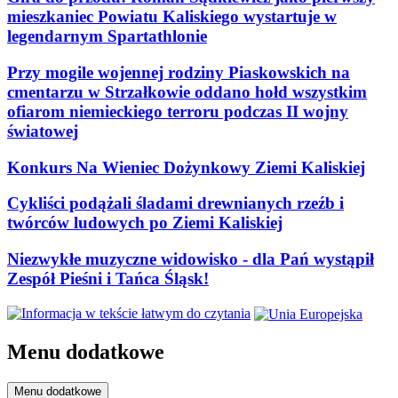
mieszkaniec Powiatu Kaliskiego wystartuje w
legendarnym Spartathlonie
Przy mogile wojennej rodziny Piaskowskich na
cmentarzu w Strzałkowie oddano hołd wszystkim
ofiarom niemieckiego terroru podczas II wojny
światowej
Konkurs Na Wieniec Dożynkowy Ziemi Kaliskiej
Cykliści podążali śladami drewnianych rzeźb i
twórców ludowych po Ziemi Kaliskiej
Niezwykłe muzyczne widowisko - dla Pań wystąpił
Zespół Pieśni i Tańca Śląsk!
Menu dodatkowe
Menu dodatkowe