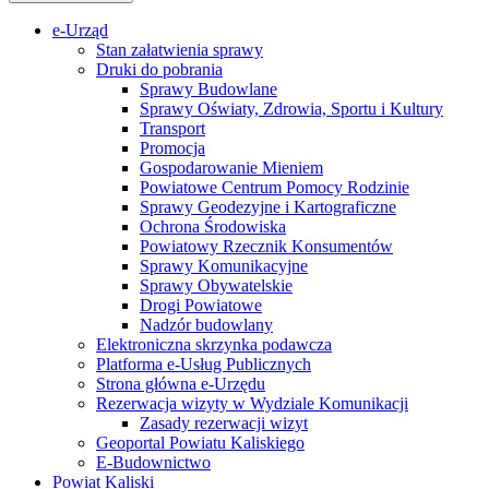
e-Urząd
Stan załatwienia sprawy
Druki do pobrania
Sprawy Budowlane
Sprawy Oświaty, Zdrowia, Sportu i Kultury
Transport
Promocja
Gospodarowanie Mieniem
Powiatowe Centrum Pomocy Rodzinie
Sprawy Geodezyjne i Kartograficzne
Ochrona Środowiska
Powiatowy Rzecznik Konsumentów
Sprawy Komunikacyjne
Sprawy Obywatelskie
Drogi Powiatowe
Nadzór budowlany
Elektroniczna skrzynka podawcza
Platforma e-Usług Publicznych
Strona główna e-Urzędu
Rezerwacja wizyty w Wydziale Komunikacji
Zasady rezerwacji wizyt
Geoportal Powiatu Kaliskiego
E-Budownictwo
Powiat Kaliski