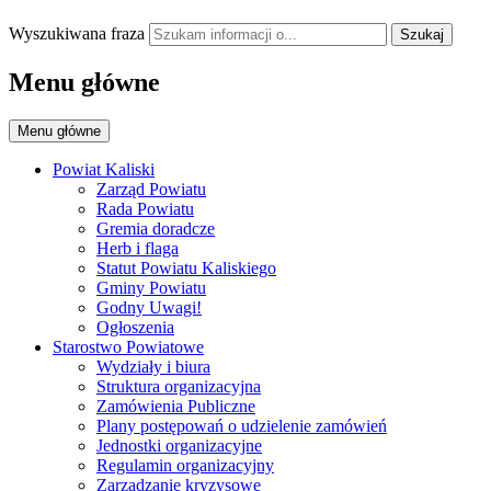
Wyszukiwana fraza
Szukaj
Menu główne
Menu główne
Powiat Kaliski
Zarząd Powiatu
Rada Powiatu
Gremia doradcze
Herb i flaga
Statut Powiatu Kaliskiego
Gminy Powiatu
Godny Uwagi!
Ogłoszenia
Starostwo Powiatowe
Wydziały i biura
Struktura organizacyjna
Zamówienia Publiczne
Plany postępowań o udzielenie zamówień
Jednostki organizacyjne
Regulamin organizacyjny
Zarządzanie kryzysowe