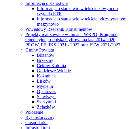
Informacja o starostwie
Informacja o starostwie w tekście łatwym do
czytania ETR
Informacja o starostwie w tekście odczytywanym
maszynowo
Powiatowy Rzecznik Konsumentów
Projekty realizowane w ramach WRPO, Programu
Operacyjnego Polska Cyfrowa na lata 2014-2020,
PROW, FEnIKS 2021 - 2027 oraz FEW 2021-2027
Gminy Powiatu
Blizanów
Brzeziny
Ceków Kolonia
Godziesze Wielkie
Koźminek
Lisków
Mycielin
Opatówek
Stawiszyn
Szczytniki
Żelazków
Położenie
Rys historyczny
Gospodarka
Infrastruktura