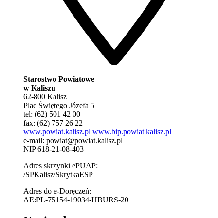
Starostwo Powiatowe
w Kaliszu
62-800 Kalisz
Plac Świętego Józefa 5
tel: (62) 501 42 00
fax: (62) 757 26 22
www.powiat.kalisz.pl
www.bip.powiat.kalisz.pl
e-mail:
powiat@powiat.kalisz.pl
NIP 618-21-08-403
Adres skrzynki ePUAP:
/SPKalisz/SkrytkaESP
Adres do e-Doręczeń:
AE:PL-75154-19034-HBURS-20