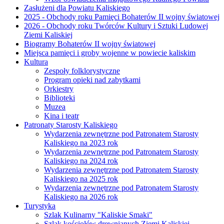
Zasłużeni dla Powiatu Kaliskiego
2025 - Obchody roku Pamięci Bohaterów II wojny światowej
2026 - Obchody roku Twórców Kultury i Sztuki Ludowej
Ziemi Kaliskiej
Biogramy Bohaterów II wojny światowej
Miejsca pamięci i groby wojenne w powiecie kaliskim
Kultura
Zespoły folklorystyczne
Program opieki nad zabytkami
Orkiestry
Biblioteki
Muzea
Kina i teatr
Patronaty Starosty Kaliskiego
Wydarzenia zewnętrzne pod Patronatem Starosty
Kaliskiego na 2023 rok
Wydarzenia zewnętrzne pod Patronatem Starosty
Kaliskiego na 2024 rok
Wydarzenia zewnętrzne pod Patronatem Starosty
Kaliskiego na 2025 rok
Wydarzenia zewnętrzne pod Patronatem Starosty
Kaliskiego na 2026 rok
Turystyka
Szlak Kulinarny "Kaliskie Smaki"
Szlak kościołów drewnianych Ziemi Kaliskiej