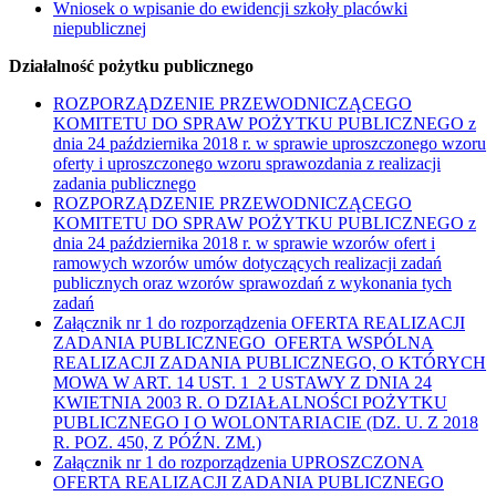
Wniosek o wpisanie do ewidencji szkoły placówki
niepublicznej
Działalność pożytku publicznego
ROZPORZĄDZENIE PRZEWODNICZĄCEGO
KOMITETU DO SPRAW POŻYTKU PUBLICZNEGO z
dnia 24 października 2018 r. w sprawie uproszczonego wzoru
oferty i uproszczonego wzoru sprawozdania z realizacji
zadania publicznego
ROZPORZĄDZENIE PRZEWODNICZĄCEGO
KOMITETU DO SPRAW POŻYTKU PUBLICZNEGO z
dnia 24 października 2018 r. w sprawie wzorów ofert i
ramowych wzorów umów dotyczących realizacji zadań
publicznych oraz wzorów sprawozdań z wykonania tych
zadań
Załącznik nr 1 do rozporządzenia OFERTA REALIZACJI
ZADANIA PUBLICZNEGO OFERTA WSPÓLNA
REALIZACJI ZADANIA PUBLICZNEGO, O KTÓRYCH
MOWA W ART. 14 UST. 1 2 USTAWY Z DNIA 24
KWIETNIA 2003 R. O DZIAŁALNOŚCI POŻYTKU
PUBLICZNEGO I O WOLONTARIACIE (DZ. U. Z 2018
R. POZ. 450, Z PÓŹN. ZM.)
Załącznik nr 1 do rozporządzenia UPROSZCZONA
OFERTA REALIZACJI ZADANIA PUBLICZNEGO