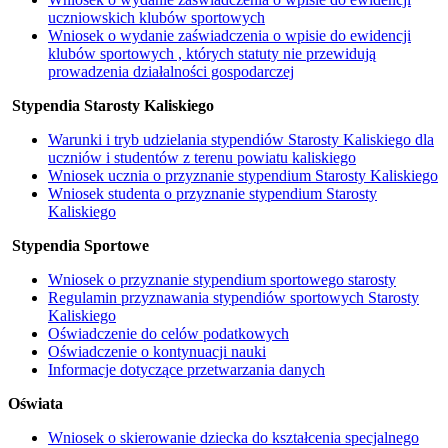
uczniowskich klubów sportowych
Wniosek o wydanie zaświadczenia o wpisie do ewidencji
klubów sportowych , których statuty nie przewidują
prowadzenia działalności gospodarczej
Stypendia Starosty Kaliskiego
Warunki i tryb udzielania stypendiów Starosty Kaliskiego dla
uczniów i studentów z terenu powiatu kaliskiego
Wniosek ucznia o przyznanie stypendium Starosty Kaliskiego
Wniosek studenta o przyznanie stypendium Starosty
Kaliskiego
Stypendia Sportowe
Wniosek o przyznanie stypendium sportowego starosty
Regulamin przyznawania stypendiów sportowych Starosty
Kaliskiego
Oświadczenie do celów podatkowych
Oświadczenie o kontynuacji nauki
Informacje dotyczące przetwarzania danych
Oświata
Wniosek o skierowanie dziecka do kształcenia specjalnego