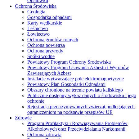
Opatówku
Ochrona Środowiska
Geologia
Gospodarka odpadami
Karty wędkarskie
Leśnictwo
Łowiectwo
Ochrona gruntów rolnych
Ochrona powietrza
Ochrona przyrody
Spółki wodne
Powiatowy Program Ochrony Środowiska
Powiatowy Program Usuwania Azbestu i Wyrobów
Zawierających Azbest
Instalacje wytwarzające pole elektromagnetyczne
Powiatowy Plan Gospodarki Odpadami
Obszary chronione na terenie powiatu kaliskiego
Publicznie dostępny wykaz danych o środowisku i jego
ochronie
Rejestracja przetrzymywanych zwierząt podlegających
ograniczeniom na podstawie przepisów UE
Zdrowie
Program Profilaktyki i Rozwiązywania Problemów
Alkoholowych oraz Przeciwdziałania Narkomanii
Ochrona zdrowia