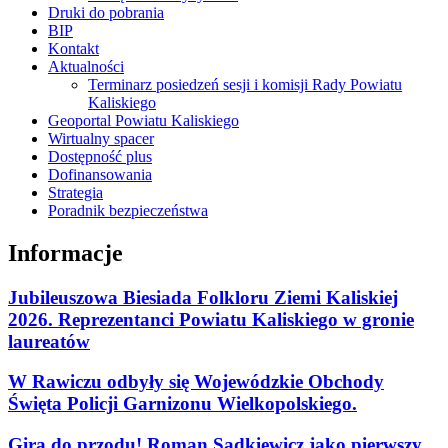
Druki do pobrania
BIP
Kontakt
Aktualności
Terminarz posiedzeń sesji i komisji Rady Powiatu
Kaliskiego
Geoportal Powiatu Kaliskiego
Wirtualny spacer
Dostępność plus
Dofinansowania
Strategia
Poradnik bezpieczeństwa
Informacje
Jubileuszowa Biesiada Folkloru Ziemi Kaliskiej
2026. Reprezentanci Powiatu Kaliskiego w gronie
laureatów
W Rawiczu odbyły się Wojewódzkie Obchody
Święta Policji Garnizonu Wielkopolskiego.
Gira do przodu! Roman Sądkiewicz jako pierwszy