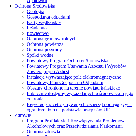
Opatówku
Ochrona Środowiska
Geologia
Gospodarka odpadami
Karty wędkarskie
Leśnictwo
Łowiectwo
Ochrona gruntów rolnych
Ochrona powietrza
Ochrona przyrody
Spółki wodne
Powiatowy Program Ochrony Środowiska
Powiatowy Program Usuwania Azbestu i Wyrobów
Zawierających Azbest
Instalacje wytwarzające pole elektromagnetyczne
Powiatowy Plan Gospodarki Odpadami
Obszary chronione na terenie powiatu kaliskiego
Publicznie dostępny wykaz danych o środowisku i jego
ochronie
Rejestracja przetrzymywanych zwierząt podlegających
ograniczeniom na podstawie przepisów UE
Zdrowie
Program Profilaktyki i Rozwiązywania Problemów
Alkoholowych oraz Przeciwdziałania Narkomanii
Ochrona zdrowia