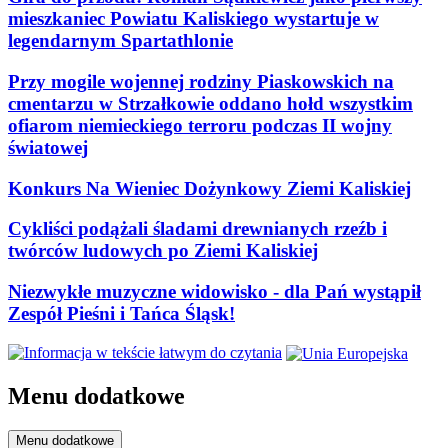
mieszkaniec Powiatu Kaliskiego wystartuje w
legendarnym Spartathlonie
Przy mogile wojennej rodziny Piaskowskich na
cmentarzu w Strzałkowie oddano hołd wszystkim
ofiarom niemieckiego terroru podczas II wojny
światowej
Konkurs Na Wieniec Dożynkowy Ziemi Kaliskiej
Cykliści podążali śladami drewnianych rzeźb i
twórców ludowych po Ziemi Kaliskiej
Niezwykłe muzyczne widowisko - dla Pań wystąpił
Zespół Pieśni i Tańca Śląsk!
Menu dodatkowe
Menu dodatkowe