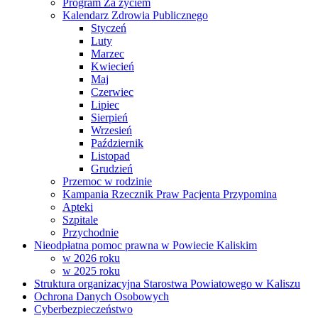
Program Za życiem
Kalendarz Zdrowia Publicznego
Styczeń
Luty
Marzec
Kwiecień
Maj
Czerwiec
Lipiec
Sierpień
Wrzesień
Październik
Listopad
Grudzień
Przemoc w rodzinie
Kampania Rzecznik Praw Pacjenta Przypomina
Apteki
Szpitale
Przychodnie
Nieodpłatna pomoc prawna w Powiecie Kaliskim
w 2026 roku
w 2025 roku
Struktura organizacyjna Starostwa Powiatowego w Kaliszu
Ochrona Danych Osobowych
Cyberbezpieczeństwo