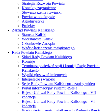
Strategia Rozwoju Powiatu
Kontakty zagraniczne
Stowarzyszenia i związki
Powiat w obiektywie
Agroturystyka
Projekty
Zarząd Powiatu Kaliskiego
Starosta Kaliski
Wicestarosta Kaliski
Członkowie Zarządu
Wzór oświadczenia majątkowego
Rada Powiatu Kaliskiego
Skład Rady Powiatu Kaliskiego
Komisje
Terminarz posiedzeń sesji i komisji Rady Powiatu
Kaliskiego
Wyniki głosowań imiennych
Interpelacje i wnioski
Sesje Rady Powiatu Kaliskiego - zapisy wideo
Portal informacyjny systemu eSesja
Rejestr Uchwał Rady Powiatu Kaliskiego - VII
kadencja
Rejestr Uchwał Rady Powiatu Kaliskiego - VI
kadencja
Wzór oświadczenia majątkowego Radnego Powiatu