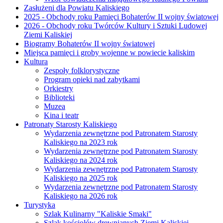
Zasłużeni dla Powiatu Kaliskiego
2025 - Obchody roku Pamięci Bohaterów II wojny światowej
2026 - Obchody roku Twórców Kultury i Sztuki Ludowej
Ziemi Kaliskiej
Biogramy Bohaterów II wojny światowej
Miejsca pamięci i groby wojenne w powiecie kaliskim
Kultura
Zespoły folklorystyczne
Program opieki nad zabytkami
Orkiestry
Biblioteki
Muzea
Kina i teatr
Patronaty Starosty Kaliskiego
Wydarzenia zewnętrzne pod Patronatem Starosty
Kaliskiego na 2023 rok
Wydarzenia zewnętrzne pod Patronatem Starosty
Kaliskiego na 2024 rok
Wydarzenia zewnętrzne pod Patronatem Starosty
Kaliskiego na 2025 rok
Wydarzenia zewnętrzne pod Patronatem Starosty
Kaliskiego na 2026 rok
Turystyka
Szlak Kulinarny "Kaliskie Smaki"
Szlak kościołów drewnianych Ziemi Kaliskiej