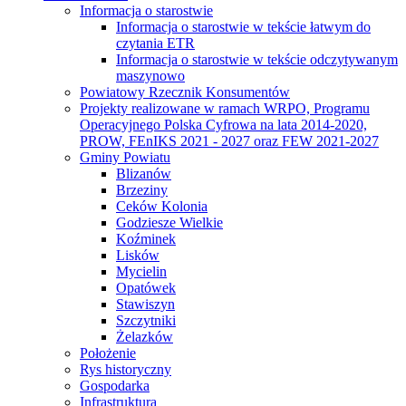
Informacja o starostwie
Informacja o starostwie w tekście łatwym do
czytania ETR
Informacja o starostwie w tekście odczytywanym
maszynowo
Powiatowy Rzecznik Konsumentów
Projekty realizowane w ramach WRPO, Programu
Operacyjnego Polska Cyfrowa na lata 2014-2020,
PROW, FEnIKS 2021 - 2027 oraz FEW 2021-2027
Gminy Powiatu
Blizanów
Brzeziny
Ceków Kolonia
Godziesze Wielkie
Koźminek
Lisków
Mycielin
Opatówek
Stawiszyn
Szczytniki
Żelazków
Położenie
Rys historyczny
Gospodarka
Infrastruktura