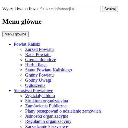
Wyszukiwana fraza
Szukaj
Menu główne
Menu główne
Powiat Kaliski
Zarząd Powiatu
Rada Powiatu
Gremia doradcze
Herb i flaga
Statut Powiatu Kaliskiego
Gminy Powiatu
Godny Uwagi!
Ogłoszenia
Starostwo Powiatowe
Wydziały i biura
Struktura organizacyjna
Zamówienia Publiczne
Plany postępowań o udzielenie zamówień
Jednostki organizacyjne
Regulamin organizacyjny
Zarządzanie kryzysowe