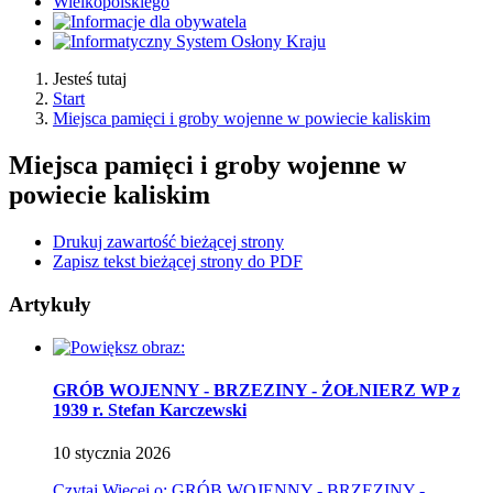
Jesteś tutaj
Start
Miejsca pamięci i groby wojenne w powiecie kaliskim
Miejsca pamięci i groby wojenne w
powiecie kaliskim
Drukuj zawartość bieżącej strony
Zapisz tekst bieżącej strony do PDF
Artykuły
GRÓB WOJENNY - BRZEZINY - ŻOŁNIERZ WP z
1939 r. Stefan Karczewski
10
stycznia
2026
Czytaj
Więcej
o: GRÓB WOJENNY - BRZEZINY -