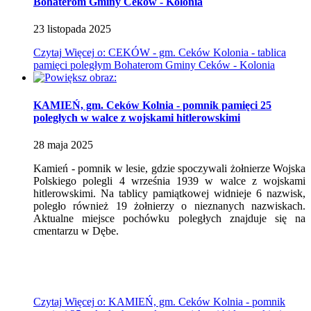
Bohaterom Gminy Ceków - Kolonia
23
listopada
2025
Czytaj
Więcej
o: CEKÓW - gm. Ceków Kolonia - tablica
pamięci poległym Bohaterom Gminy Ceków - Kolonia
KAMIEŃ, gm. Ceków Kolnia - pomnik pamięci 25
poległych w walce z wojskami hitlerowskimi
28
maja
2025
Kamień - pomnik w lesie, gdzie spoczywali żołnierze Wojska
Polskiego polegli 4 września 1939 w walce z wojskami
hitlerowskimi. Na tablicy pamiątkowej widnieje 6 nazwisk,
poległo również 19 żołnierzy o nieznanych nazwiskach.
Aktualne miejsce pochówku poległych znajduje się na
cmentarzu w Dębe.
Czytaj
Więcej
o: KAMIEŃ, gm. Ceków Kolnia - pomnik