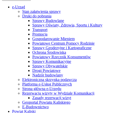
e-Urząd
Stan załatwienia sprawy
Druki do pobrania
Sprawy Budowlane
Sprawy Oświaty, Zdrowia, Sportu i Kultury
Transport
Promocja
Gospodarowanie Mieniem
Powiatowe Centrum Pomocy Rodzinie
Sprawy Geodezyjne i Kartograficzne
Ochrona Środowiska
Powiatowy Rzecznik Konsumentów
Sprawy Komunikacyjne
Sprawy Obywatelskie
Drogi Powiatowe
Nadzór budowlany
Elektroniczna skrzynka podawcza
Platforma e-Usług Publicznych
Strona główna e-Urzędu
Rezerwacja wizyty w Wydziale Komunikacji
Zasady rezerwacji wizyt
Geoportal Powiatu Kaliskiego
E-Budownictwo
Powiat Kaliski