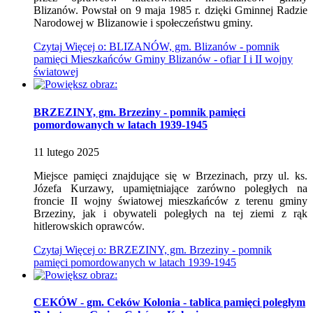
Blizanów. Powstał on 9 maja 1985 r. dzięki Gminnej Radzie
Narodowej w Blizanowie i społeczeństwu gminy.
Czytaj
Więcej
o: BLIZANÓW, gm. Blizanów - pomnik
pamięci Mieszkańców Gminy Blizanów - ofiar I i II wojny
światowej
BRZEZINY, gm. Brzeziny - pomnik pamięci
pomordowanych w latach 1939-1945
11
lutego
2025
Miejsce pamięci znajdujące się w Brzezinach, przy ul. ks.
Józefa Kurzawy, upamiętniające zarówno poległych na
froncie II wojny światowej mieszkańców z terenu gminy
Brzeziny, jak i obywateli poległych na tej ziemi z rąk
hitlerowskich oprawców.
Czytaj
Więcej
o: BRZEZINY, gm. Brzeziny - pomnik
pamięci pomordowanych w latach 1939-1945
CEKÓW - gm. Ceków Kolonia - tablica pamięci poległym