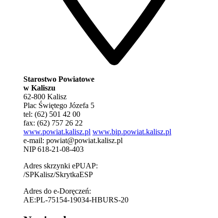
Starostwo Powiatowe
w Kaliszu
62-800 Kalisz
Plac Świętego Józefa 5
tel: (62) 501 42 00
fax: (62) 757 26 22
www.powiat.kalisz.pl
www.bip.powiat.kalisz.pl
e-mail:
powiat@powiat.kalisz.pl
NIP 618-21-08-403
Adres skrzynki ePUAP:
/SPKalisz/SkrytkaESP
Adres do e-Doręczeń:
AE:PL-75154-19034-HBURS-20