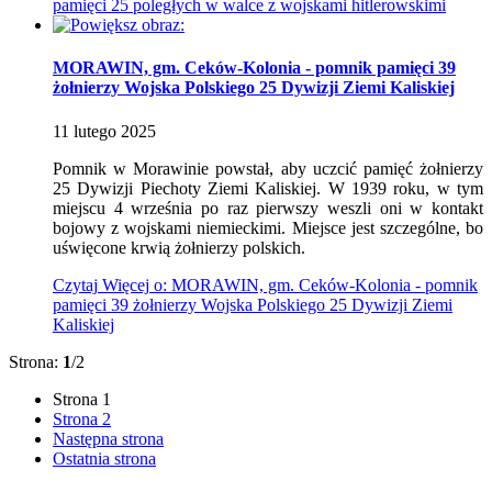
pamięci 25 poległych w walce z wojskami hitlerowskimi
MORAWIN, gm. Ceków-Kolonia - pomnik pamięci 39
żołnierzy Wojska Polskiego 25 Dywizji Ziemi Kaliskiej
11
lutego
2025
Pomnik w Morawinie powstał, aby uczcić pamięć żołnierzy
25 Dywizji Piechoty Ziemi Kaliskiej. W 1939 roku, w tym
miejscu 4 września po raz pierwszy weszli oni w kontakt
bojowy z wojskami niemieckimi. Miejsce jest szczególne, bo
uświęcone krwią żołnierzy polskich.
Czytaj
Więcej
o: MORAWIN, gm. Ceków-Kolonia - pomnik
pamięci 39 żołnierzy Wojska Polskiego 25 Dywizji Ziemi
Kaliskiej
Strona:
1
/2
Strona
1
Strona
2
Następna strona
Ostatnia strona