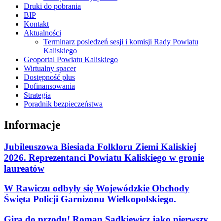
Druki do pobrania
BIP
Kontakt
Aktualności
Terminarz posiedzeń sesji i komisji Rady Powiatu
Kaliskiego
Geoportal Powiatu Kaliskiego
Wirtualny spacer
Dostępność plus
Dofinansowania
Strategia
Poradnik bezpieczeństwa
Informacje
Jubileuszowa Biesiada Folkloru Ziemi Kaliskiej
2026. Reprezentanci Powiatu Kaliskiego w gronie
laureatów
W Rawiczu odbyły się Wojewódzkie Obchody
Święta Policji Garnizonu Wielkopolskiego.
Gira do przodu! Roman Sądkiewicz jako pierwszy