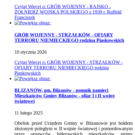
Czytaj
Więcej
o: GRÓB WOJENNY - RAJSKO -
ŻOŁNIERZ WOJSKA POLSKIEGO z 1939 r. Ruffeld
Franciszek
GRÓB WOJENNY - STRZAŁKÓW - OFIARY
TERRORU NIEMIECKIEGO rodzina Piaskowskich
10
stycznia
2026
Czytaj
Więcej
o: GRÓB WOJENNY - STRZAŁKÓW -
OFIARY TERRORU NIEMIECKIEGO rodzina
Piaskowskich
BLIZANÓW, gm. Blizanów - pomnik pamięci
Mieszkańców Gminy Blizanów - ofiar I i II wojny
światowej
11
lutego
2025
Obelisk przed Urzędem Gminy w Blizanowie jest hołdem
złożonym poległym w II wojnie światowej i pomordowanym
przez oprawców hitlerowskich mieszkańców gminy