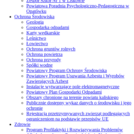
Zespół Szkół Nr 1 w Liskowie
Powiatowa Poradnia Psychologiczno-Pedagogiczna w
Opatówku
Ochrona Środowiska
Geologia
Gospodarka odpadami
Karty wędkarskie
Leśnictwo
Łowiectwo
Ochrona gruntów rolnych
Ochrona powietrza
Ochrona przyrody
Spółki wodne
Powiatowy Program Ochrony Środowiska
Powiatowy Program Usuwania Azbestu i Wyrobów
Zawierających Azbest
Instalacje wytwarzające pole elektromagnetyczne
Powiatowy Plan Gospodarki Odpadami
Obszary chronione na terenie powiatu kaliskiego
Publicznie dostępny wykaz danych o środowisku i jego
ochronie
Rejestracja przetrzymywanych zwierząt podlegających
ograniczeniom na podstawie przepisów UE
Zdrowie
Program Profilaktyki i Rozwiązywania Problemów