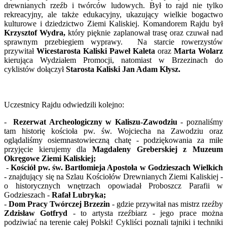
drewnianych rzeźb i twórców ludowych. Był to rajd nie tylko
rekreacyjny, ale także edukacyjny, ukazujący wielkie bogactwo
kulturowe i dziedzictwo Ziemi Kaliskiej. Komandorem Rajdu był
Krzysztof Wydra,
który pięknie zaplanował trasę oraz czuwał nad
sprawnym przebiegiem wyprawy.
Na starcie rowerzystów
przywitał
Wicestarosta Kaliski Paweł Kaleta
oraz
Marta Wolarz
kierująca Wydziałem Promocji, natomiast w Brzezinach do
cyklistów dołączył
Starosta Kaliski Jan Adam Kłysz.
Uczestnicy Rajdu odwiedzili kolejno:
-
Rezerwat Archeologiczny w Kaliszu-Zawodziu
- poznaliśmy
tam historię kościoła pw. św. Wojciecha na Zawodziu oraz
oglądaliśmy osiemnastowieczną chatę - podziękowania za miłe
przyjęcie kierujemy dla
Magdaleny Greberskiej z Muzeum
Okręgowe Ziemi Kaliskiej;
-
Kościół pw. św. Bartłomieja Apostoła w Godzieszach Wielkich
- znajdujący się na
Szlau Kościołów Drewnianych Ziemi Kaliskiej -
o historycznych wnętrzach opowiadał Proboszcz Parafii w
Godzieszach -
Rafał Lubryka;
-
Dom Pracy Twórczej Brzezin
- gdzie przywitał nas mistrz rzeźby
Zdzisław Gotfryd
- to artysta rzeźbiarz - jego prace można
podziwiać na terenie całej Polski! Cykliści poznali tajniki i techniki