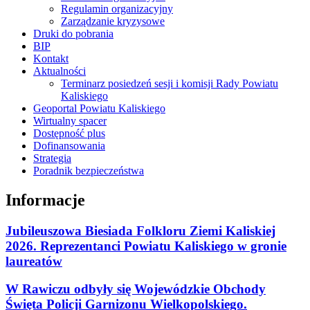
Regulamin organizacyjny
Zarządzanie kryzysowe
Druki do pobrania
BIP
Kontakt
Aktualności
Terminarz posiedzeń sesji i komisji Rady Powiatu
Kaliskiego
Geoportal Powiatu Kaliskiego
Wirtualny spacer
Dostępność plus
Dofinansowania
Strategia
Poradnik bezpieczeństwa
Informacje
Jubileuszowa Biesiada Folkloru Ziemi Kaliskiej
2026. Reprezentanci Powiatu Kaliskiego w gronie
laureatów
W Rawiczu odbyły się Wojewódzkie Obchody
Święta Policji Garnizonu Wielkopolskiego.