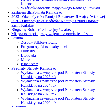
kadencja
Wzór oświadczenia majątkowego Radnego Powiatu
Zasłużeni dla Powiatu Kaliskiego
2025 - Obchody roku Pamięci Bohaterów II wojny światowej
2026 - Obchody roku Twórców Kultury i Sztuki Ludowej
Ziemi Kaliskiej
Biogramy Bohaterów II wojny światowej
Miejsca pamięci i groby wojenne w powiecie kaliskim
Kultura
Zespoły folklorystyczne
Program opieki nad zabytkami
Orkiestry
Biblioteki
Muzea
Kina i teatr
Patronaty Starosty Kaliskiego
Wydarzenia zewnętrzne pod Patronatem Starosty
Kaliskiego na 2023 rok
Wydarzenia zewnętrzne pod Patronatem Starosty
Kaliskiego na 2024 rok
Wydarzenia zewnętrzne pod Patronatem Starosty
Kaliskiego na 2025 rok
Wydarzenia zewnętrzne pod Patronatem Starosty
Kaliskiego na 2026 rok
Turystyka