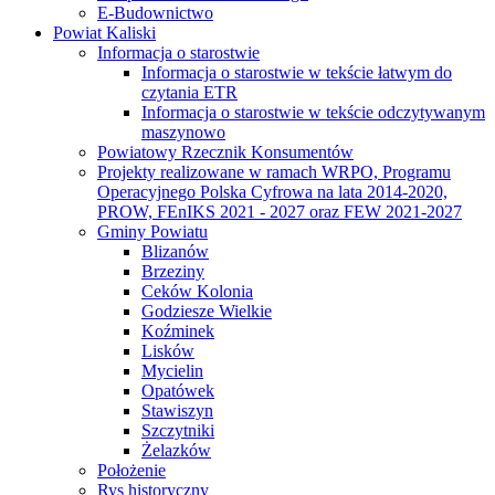
E-Budownictwo
Powiat Kaliski
Informacja o starostwie
Informacja o starostwie w tekście łatwym do
czytania ETR
Informacja o starostwie w tekście odczytywanym
maszynowo
Powiatowy Rzecznik Konsumentów
Projekty realizowane w ramach WRPO, Programu
Operacyjnego Polska Cyfrowa na lata 2014-2020,
PROW, FEnIKS 2021 - 2027 oraz FEW 2021-2027
Gminy Powiatu
Blizanów
Brzeziny
Ceków Kolonia
Godziesze Wielkie
Koźminek
Lisków
Mycielin
Opatówek
Stawiszyn
Szczytniki
Żelazków
Położenie
Rys historyczny