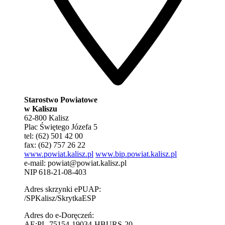
Starostwo Powiatowe
w Kaliszu
62-800 Kalisz
Plac Świętego Józefa 5
tel: (62) 501 42 00
fax: (62) 757 26 22
www.powiat.kalisz.pl
www.bip.powiat.kalisz.pl
e-mail:
powiat@powiat.kalisz.pl
NIP 618-21-08-403
Adres skrzynki ePUAP:
/SPKalisz/SkrytkaESP
Adres do e-Doręczeń:
AE:PL-75154-19034-HBURS-20