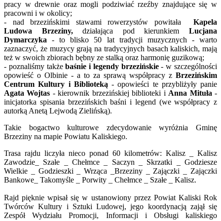
pracy w drewnie oraz mogli podziwiać rzeźby znajdujące się w
pracowni i w okolicy;
- nad brzezińskimi stawami rowerzystów powitała
Kapela
Ludowa Brzeziny,
działająca pod kierunkiem
Lucjana
Dymarczyka
- to blisko 50 lat tradycji muzycznych - warto
zaznaczyć, że muzycy grają na tradycyjnych basach kaliskich, mają
też w swoich zbiorach bębny ze stalką oraz harmonię guzikową;
- poznaliśmy także
baśnie i legendy brzezińskie
- w szczególności
opowieść o Olbinie - a to za sprawą współpracy z
Brzezińskim
Centrum Kultury i Biblioteką
- opowieści te przybliżyły panie
Agata Wojtas
- kierownik brzezińskiej biblioteki i
Anna Mituła
-
inicjatorka spisania brzezińskich baśni i legend (we współpracy z
autorką Anetą Lejwodą Zielińską).
Takie bogactwo kulturowe zdecydowanie wyróżnia Gminę
Brzeziny na mapie Powiatu Kaliskiego.
Trasa rajdu liczyła nieco ponad 60 kilometrów: Kalisz _ Kalisz
Zawodzie_ Szałe _ Chełmce _ Saczyn _ Skrzatki _ Godziesze
Wielkie _ Godzieszki _ Wrząca _Brzeziny _ Zajączki _ Zajączki
Bankowe_ Takomyśle _ Porwity _ Chełmce _ Szałe _ Kalisz.
Rajd pięknie wpisał się w ustanowiony przez Powiat Kaliski Rok
Twórców Kultury i Sztuki Ludowej, jego koordynacją zajął się
Zespół Wydziału Promocji, Informacji i Obsługi kaliskiego