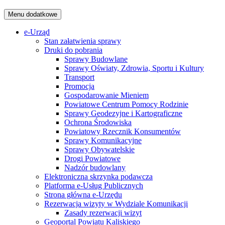
Menu dodatkowe
e-Urząd
Stan załatwienia sprawy
Druki do pobrania
Sprawy Budowlane
Sprawy Oświaty, Zdrowia, Sportu i Kultury
Transport
Promocja
Gospodarowanie Mieniem
Powiatowe Centrum Pomocy Rodzinie
Sprawy Geodezyjne i Kartograficzne
Ochrona Środowiska
Powiatowy Rzecznik Konsumentów
Sprawy Komunikacyjne
Sprawy Obywatelskie
Drogi Powiatowe
Nadzór budowlany
Elektroniczna skrzynka podawcza
Platforma e-Usług Publicznych
Strona główna e-Urzędu
Rezerwacja wizyty w Wydziale Komunikacji
Zasady rezerwacji wizyt
Geoportal Powiatu Kaliskiego