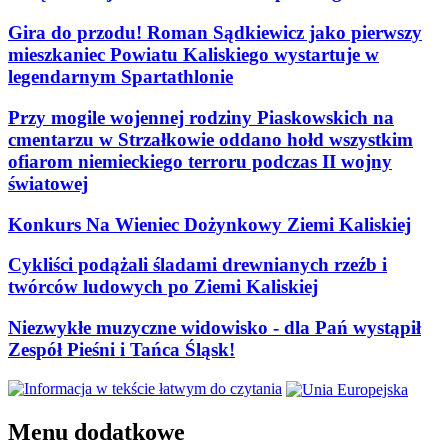
Gira do przodu! Roman Sądkiewicz jako pierwszy
mieszkaniec Powiatu Kaliskiego wystartuje w
legendarnym Spartathlonie
Przy mogile wojennej rodziny Piaskowskich na
cmentarzu w Strzałkowie oddano hołd wszystkim
ofiarom niemieckiego terroru podczas II wojny
światowej
Konkurs Na Wieniec Dożynkowy Ziemi Kaliskiej
Cykliści podążali śladami drewnianych rzeźb i
twórców ludowych po Ziemi Kaliskiej
Niezwykłe muzyczne widowisko - dla Pań wystąpił
Zespół Pieśni i Tańca Śląsk!
Menu dodatkowe