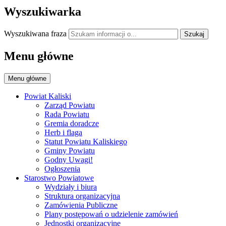
Wyszukiwarka
Wyszukiwana fraza
Szukaj
Menu główne
Menu główne
Powiat Kaliski
Zarząd Powiatu
Rada Powiatu
Gremia doradcze
Herb i flaga
Statut Powiatu Kaliskiego
Gminy Powiatu
Godny Uwagi!
Ogłoszenia
Starostwo Powiatowe
Wydziały i biura
Struktura organizacyjna
Zamówienia Publiczne
Plany postępowań o udzielenie zamówień
Jednostki organizacyjne