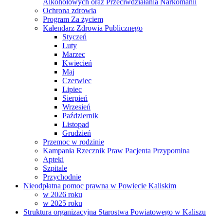
Alkoholowych oraz Przeciwdziałania Narkomanii
Ochrona zdrowia
Program Za życiem
Kalendarz Zdrowia Publicznego
Styczeń
Luty
Marzec
Kwiecień
Maj
Czerwiec
Lipiec
Sierpień
Wrzesień
Październik
Listopad
Grudzień
Przemoc w rodzinie
Kampania Rzecznik Praw Pacjenta Przypomina
Apteki
Szpitale
Przychodnie
Nieodpłatna pomoc prawna w Powiecie Kaliskim
w 2026 roku
w 2025 roku
Struktura organizacyjna Starostwa Powiatowego w Kaliszu