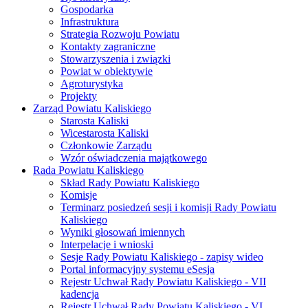
Gospodarka
Infrastruktura
Strategia Rozwoju Powiatu
Kontakty zagraniczne
Stowarzyszenia i związki
Powiat w obiektywie
Agroturystyka
Projekty
Zarząd Powiatu Kaliskiego
Starosta Kaliski
Wicestarosta Kaliski
Członkowie Zarządu
Wzór oświadczenia majątkowego
Rada Powiatu Kaliskiego
Skład Rady Powiatu Kaliskiego
Komisje
Terminarz posiedzeń sesji i komisji Rady Powiatu
Kaliskiego
Wyniki głosowań imiennych
Interpelacje i wnioski
Sesje Rady Powiatu Kaliskiego - zapisy wideo
Portal informacyjny systemu eSesja
Rejestr Uchwał Rady Powiatu Kaliskiego - VII
kadencja
Rejestr Uchwał Rady Powiatu Kaliskiego - VI