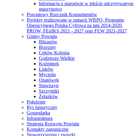
Informacja o starostwie w tekście odczytywanym
maszynowo
Powiatowy Rzecznik Konsumentów
Projekty realizowane w ramach WRPO, Programu
Operacyjnego Polska Cyfrowa na lata 2014-2020,
PROW, FEnIKS 2021 - 2027 oraz FEW 2021-2027
Gminy Powiatu
Blizanów
Brzeziny
Ceków Kolonia
Godziesze Wielkie
Koźminek
Lisków
Mycielin
Opatówek
Stawiszyn
Szczytniki
Żelazków
Położenie
Rys historyczny
Gospodarka
Infrastruktura
Strategia Rozwoju Powiatu
Kontakty zagraniczne
Stowarzyszenia i związki