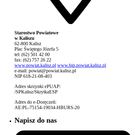
Starostwo Powiatowe
w Kaliszu
62-800 Kalisz
Plac Świętego Józefa 5
tel: (62) 501 42 00
fax: (62) 757 26 22
www.powiat.kalisz.pl
www.bip.powiat.kalisz.pl
e-mail:
powiat@powiat.kalisz.pl
NIP 618-21-08-403
Adres skrzynki ePUAP:
/SPKalisz/SkrytkaESP
Adres do e-Doręczeń:
AE:PL-75154-19034-HBURS-20
Napisz do nas