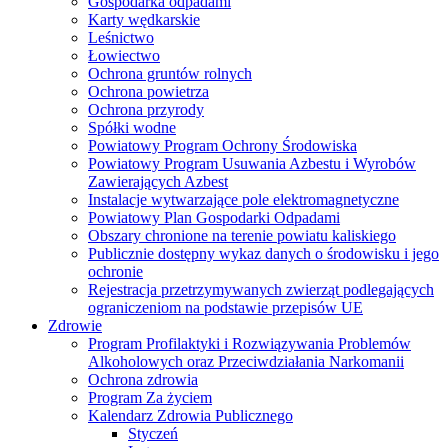
Gospodarka odpadami
Karty wędkarskie
Leśnictwo
Łowiectwo
Ochrona gruntów rolnych
Ochrona powietrza
Ochrona przyrody
Spółki wodne
Powiatowy Program Ochrony Środowiska
Powiatowy Program Usuwania Azbestu i Wyrobów
Zawierających Azbest
Instalacje wytwarzające pole elektromagnetyczne
Powiatowy Plan Gospodarki Odpadami
Obszary chronione na terenie powiatu kaliskiego
Publicznie dostępny wykaz danych o środowisku i jego
ochronie
Rejestracja przetrzymywanych zwierząt podlegających
ograniczeniom na podstawie przepisów UE
Zdrowie
Program Profilaktyki i Rozwiązywania Problemów
Alkoholowych oraz Przeciwdziałania Narkomanii
Ochrona zdrowia
Program Za życiem
Kalendarz Zdrowia Publicznego
Styczeń