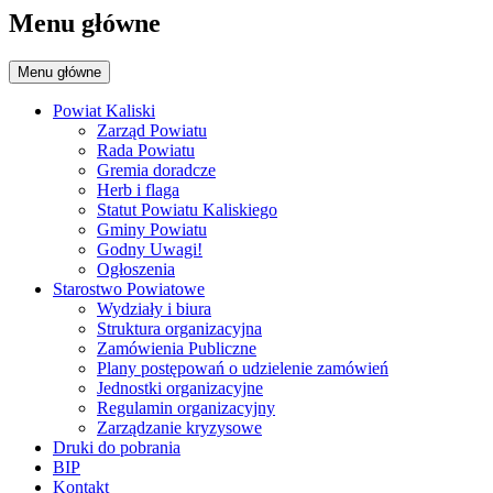
Menu główne
Menu główne
Powiat Kaliski
Zarząd Powiatu
Rada Powiatu
Gremia doradcze
Herb i flaga
Statut Powiatu Kaliskiego
Gminy Powiatu
Godny Uwagi!
Ogłoszenia
Starostwo Powiatowe
Wydziały i biura
Struktura organizacyjna
Zamówienia Publiczne
Plany postępowań o udzielenie zamówień
Jednostki organizacyjne
Regulamin organizacyjny
Zarządzanie kryzysowe
Druki do pobrania
BIP
Kontakt