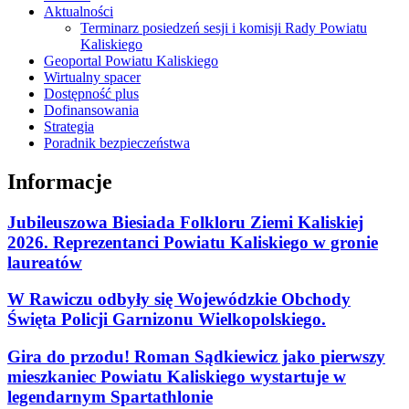
Aktualności
Terminarz posiedzeń sesji i komisji Rady Powiatu
Kaliskiego
Geoportal Powiatu Kaliskiego
Wirtualny spacer
Dostępność plus
Dofinansowania
Strategia
Poradnik bezpieczeństwa
Informacje
Jubileuszowa Biesiada Folkloru Ziemi Kaliskiej
2026. Reprezentanci Powiatu Kaliskiego w gronie
laureatów
W Rawiczu odbyły się Wojewódzkie Obchody
Święta Policji Garnizonu Wielkopolskiego.
Gira do przodu! Roman Sądkiewicz jako pierwszy
mieszkaniec Powiatu Kaliskiego wystartuje w
legendarnym Spartathlonie