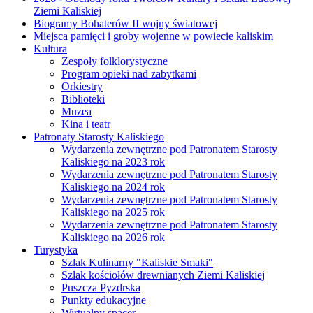
Ziemi Kaliskiej
Biogramy Bohaterów II wojny światowej
Miejsca pamięci i groby wojenne w powiecie kaliskim
Kultura
Zespoły folklorystyczne
Program opieki nad zabytkami
Orkiestry
Biblioteki
Muzea
Kina i teatr
Patronaty Starosty Kaliskiego
Wydarzenia zewnętrzne pod Patronatem Starosty
Kaliskiego na 2023 rok
Wydarzenia zewnętrzne pod Patronatem Starosty
Kaliskiego na 2024 rok
Wydarzenia zewnętrzne pod Patronatem Starosty
Kaliskiego na 2025 rok
Wydarzenia zewnętrzne pod Patronatem Starosty
Kaliskiego na 2026 rok
Turystyka
Szlak Kulinarny "Kaliskie Smaki"
Szlak kościołów drewnianych Ziemi Kaliskiej
Puszcza Pyzdrska
Punkty edukacyjne
Wirtualny spacer