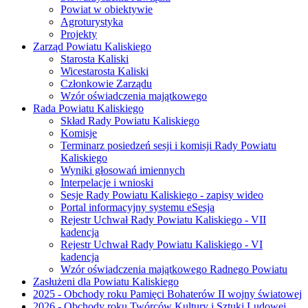
Powiat w obiektywie
Agroturystyka
Projekty
Zarząd Powiatu Kaliskiego
Starosta Kaliski
Wicestarosta Kaliski
Członkowie Zarządu
Wzór oświadczenia majątkowego
Rada Powiatu Kaliskiego
Skład Rady Powiatu Kaliskiego
Komisje
Terminarz posiedzeń sesji i komisji Rady Powiatu
Kaliskiego
Wyniki głosowań imiennych
Interpelacje i wnioski
Sesje Rady Powiatu Kaliskiego - zapisy wideo
Portal informacyjny systemu eSesja
Rejestr Uchwał Rady Powiatu Kaliskiego - VII
kadencja
Rejestr Uchwał Rady Powiatu Kaliskiego - VI
kadencja
Wzór oświadczenia majątkowego Radnego Powiatu
Zasłużeni dla Powiatu Kaliskiego
2025 - Obchody roku Pamięci Bohaterów II wojny światowej
2026 - Obchody roku Twórców Kultury i Sztuki Ludowej