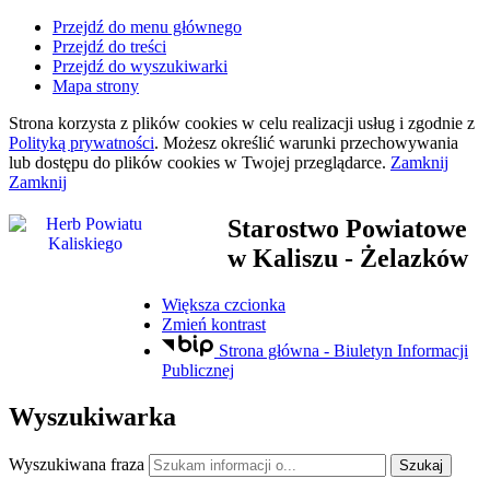
Przejdź do menu głównego
Przejdź do treści
Przejdź do wyszukiwarki
Mapa strony
Strona korzysta z plików
cookies
w celu realizacji usług i zgodnie z
Polityką prywatności
. Możesz określić warunki przechowywania
lub dostępu do plików
cookies
w Twojej przeglądarce.
Zamknij
Zamknij
Starostwo Powiatowe
w Kaliszu
- Żelazków
Większa czcionka
Zmień kontrast
Strona główna - Biuletyn Informacji
Publicznej
Wyszukiwarka
Wyszukiwana fraza
Szukaj