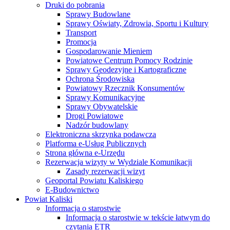
Druki do pobrania
Sprawy Budowlane
Sprawy Oświaty, Zdrowia, Sportu i Kultury
Transport
Promocja
Gospodarowanie Mieniem
Powiatowe Centrum Pomocy Rodzinie
Sprawy Geodezyjne i Kartograficzne
Ochrona Środowiska
Powiatowy Rzecznik Konsumentów
Sprawy Komunikacyjne
Sprawy Obywatelskie
Drogi Powiatowe
Nadzór budowlany
Elektroniczna skrzynka podawcza
Platforma e-Usług Publicznych
Strona główna e-Urzędu
Rezerwacja wizyty w Wydziale Komunikacji
Zasady rezerwacji wizyt
Geoportal Powiatu Kaliskiego
E-Budownictwo
Powiat Kaliski
Informacja o starostwie
Informacja o starostwie w tekście łatwym do
czytania ETR