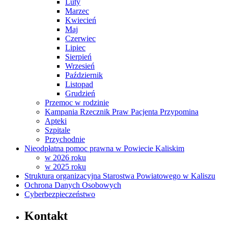
Luty
Marzec
Kwiecień
Maj
Czerwiec
Lipiec
Sierpień
Wrzesień
Październik
Listopad
Grudzień
Przemoc w rodzinie
Kampania Rzecznik Praw Pacjenta Przypomina
Apteki
Szpitale
Przychodnie
Nieodpłatna pomoc prawna w Powiecie Kaliskim
w 2026 roku
w 2025 roku
Struktura organizacyjna Starostwa Powiatowego w Kaliszu
Ochrona Danych Osobowych
Cyberbezpieczeństwo
Kontakt