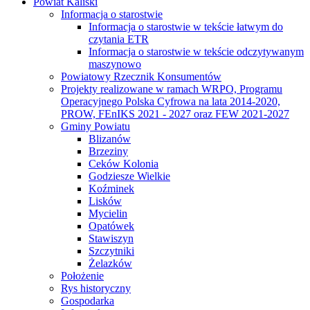
Powiat Kaliski
Informacja o starostwie
Informacja o starostwie w tekście łatwym do
czytania ETR
Informacja o starostwie w tekście odczytywanym
maszynowo
Powiatowy Rzecznik Konsumentów
Projekty realizowane w ramach WRPO, Programu
Operacyjnego Polska Cyfrowa na lata 2014-2020,
PROW, FEnIKS 2021 - 2027 oraz FEW 2021-2027
Gminy Powiatu
Blizanów
Brzeziny
Ceków Kolonia
Godziesze Wielkie
Koźminek
Lisków
Mycielin
Opatówek
Stawiszyn
Szczytniki
Żelazków
Położenie
Rys historyczny
Gospodarka