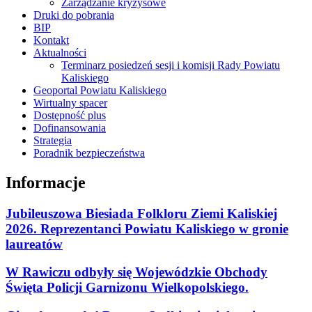
Zarządzanie kryzysowe
Druki do pobrania
BIP
Kontakt
Aktualności
Terminarz posiedzeń sesji i komisji Rady Powiatu
Kaliskiego
Geoportal Powiatu Kaliskiego
Wirtualny spacer
Dostępność plus
Dofinansowania
Strategia
Poradnik bezpieczeństwa
Informacje
Jubileuszowa Biesiada Folkloru Ziemi Kaliskiej
2026. Reprezentanci Powiatu Kaliskiego w gronie
laureatów
W Rawiczu odbyły się Wojewódzkie Obchody
Święta Policji Garnizonu Wielkopolskiego.