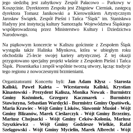
jego siedzibą jest zabytkowy Zespół Pałacowo – Parkowy w
Koszęcinie. Dyrektorem Zespołu jest Zbigniew Cierniak, zastępcą
dyrektora Tomasz Janikowski a Kierownikiem Artystycznym
Jarosław Świątek. Zespół Pieśni i Tańca "Śląsk" im. Stanisława
Hadyny jest instytucją kultury Samorządu Województwa Śląskiego
współprowadzoną przez Ministerstwo Kultury i Dziedzictwa
Narodowego.
Na piątkowym koncercie w Kaliszu gościnnie z Zespołem Śląsk
wystąpiła także Halinka Młynkova, która w ubiegłym roku
obchodziła 25-lecie swojej kariery artystycznej. Z tej okazji
przygotowano specjalny projekt właśnie z Zespołem Pieśni i Tańca
Śląsk. Piosenkarka i zespół wspólnie tworzą utwory, łącząc tradycje
tego regionu z nowoczesnymi brzmieniami.
Organizatorami Koncertu byli:
Jan Adam Kłysz - Starosta
Kaliski, Paweł Kaleta – Wicestarosta Kaliski, Krystian
Kinastowski - Prezydent Kalisza, Monika Nowak - Burmistrz
Gminy Koźminek, Grzegorz Kaczmarek - Burmistrz
Stawiszyna, Sebastian Wardęcki - Burmistrz Gminy Opatówek,
Maria Krawiec - Wójt Gminy Lisków, Sławomir Musioł - Wójt
Gminy Blizanów, Marek Cieślarczyk - Wójt Gminy Brzeziny,
Mariusz Chojnacki - Wójt Gminy Ceków-Kolonia, Mariusz
Szyszkiewicz - Wójt Gminy Godziesze Wielkie, Rafał
Szelągowski - Wójt Gminy Mycielin, Marek Albrecht - Wójt