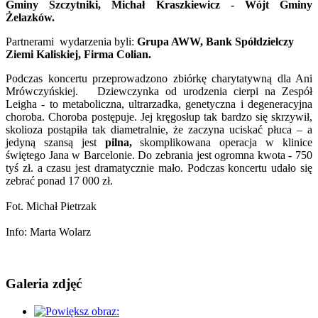
Gminy Szczytniki, Michał Kraszkiewicz - Wójt Gminy
Żelazków.
Partnerami wydarzenia byli:
Grupa AWW, Bank Spółdzielczy
Ziemi Kaliskiej, Firma Colian.
Podczas koncertu przeprowadzono zbiórkę charytatywną dla Ani
Mrówczyńskiej. Dziewczynka od urodzenia cierpi na Zespół
Leigha - to metaboliczna, ultrarzadka, genetyczna i degeneracyjna
choroba. Choroba postępuje. Jej kręgosłup tak bardzo się skrzywił,
skolioza postąpiła tak diametralnie, że zaczyna uciskać płuca – a
jedyną szansą jest
pilna,
skomplikowana operacja w klinice
świętego Jana w Barcelonie. Do zebrania jest ogromna kwota - 750
tyś zł. a czasu jest dramatycznie mało. Podczas koncertu udało się
zebrać ponad 17 000 zł.
Fot. Michał Pietrzak
Info: Marta Wolarz
Galeria zdjęć