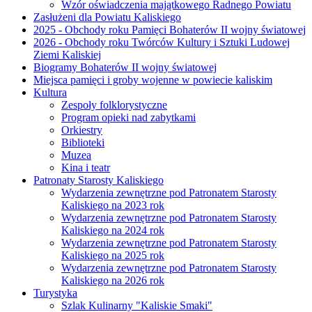
Wzór oświadczenia majątkowego Radnego Powiatu
Zasłużeni dla Powiatu Kaliskiego
2025 - Obchody roku Pamięci Bohaterów II wojny światowej
2026 - Obchody roku Twórców Kultury i Sztuki Ludowej
Ziemi Kaliskiej
Biogramy Bohaterów II wojny światowej
Miejsca pamięci i groby wojenne w powiecie kaliskim
Kultura
Zespoły folklorystyczne
Program opieki nad zabytkami
Orkiestry
Biblioteki
Muzea
Kina i teatr
Patronaty Starosty Kaliskiego
Wydarzenia zewnętrzne pod Patronatem Starosty
Kaliskiego na 2023 rok
Wydarzenia zewnętrzne pod Patronatem Starosty
Kaliskiego na 2024 rok
Wydarzenia zewnętrzne pod Patronatem Starosty
Kaliskiego na 2025 rok
Wydarzenia zewnętrzne pod Patronatem Starosty
Kaliskiego na 2026 rok
Turystyka
Szlak Kulinarny "Kaliskie Smaki"