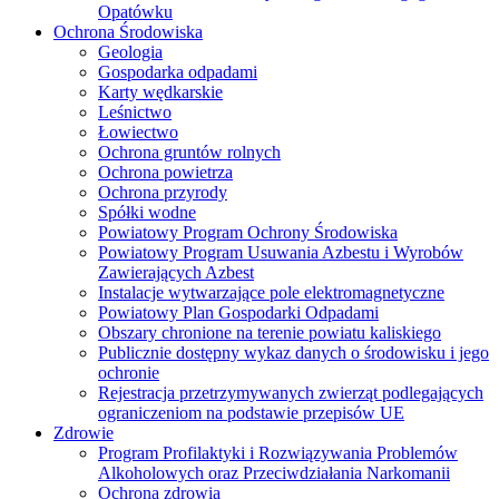
Opatówku
Ochrona Środowiska
Geologia
Gospodarka odpadami
Karty wędkarskie
Leśnictwo
Łowiectwo
Ochrona gruntów rolnych
Ochrona powietrza
Ochrona przyrody
Spółki wodne
Powiatowy Program Ochrony Środowiska
Powiatowy Program Usuwania Azbestu i Wyrobów
Zawierających Azbest
Instalacje wytwarzające pole elektromagnetyczne
Powiatowy Plan Gospodarki Odpadami
Obszary chronione na terenie powiatu kaliskiego
Publicznie dostępny wykaz danych o środowisku i jego
ochronie
Rejestracja przetrzymywanych zwierząt podlegających
ograniczeniom na podstawie przepisów UE
Zdrowie
Program Profilaktyki i Rozwiązywania Problemów
Alkoholowych oraz Przeciwdziałania Narkomanii
Ochrona zdrowia