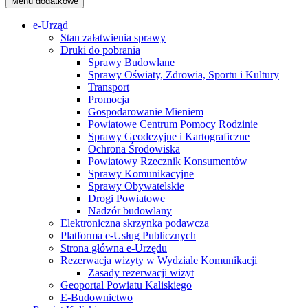
Menu dodatkowe
e-Urząd
Stan załatwienia sprawy
Druki do pobrania
Sprawy Budowlane
Sprawy Oświaty, Zdrowia, Sportu i Kultury
Transport
Promocja
Gospodarowanie Mieniem
Powiatowe Centrum Pomocy Rodzinie
Sprawy Geodezyjne i Kartograficzne
Ochrona Środowiska
Powiatowy Rzecznik Konsumentów
Sprawy Komunikacyjne
Sprawy Obywatelskie
Drogi Powiatowe
Nadzór budowlany
Elektroniczna skrzynka podawcza
Platforma e-Usług Publicznych
Strona główna e-Urzędu
Rezerwacja wizyty w Wydziale Komunikacji
Zasady rezerwacji wizyt
Geoportal Powiatu Kaliskiego
E-Budownictwo