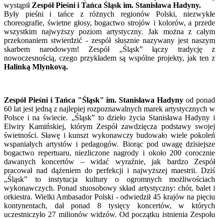
wystąpił
Zespół Pieśni i Tańca Śląsk im. Stanisława Hadyny.
Były pieśni i tańce z różnych regionów Polski, niezwykłe
choreografie, świetne głosy, bogactwo strojów i kolorów, a przede
wszystkim najwyższy poziom artystyczny. Jak można z całym
przekonaniem stwierdzić - zespół słusznie nazywany jest naszym
skarbem narodowym! Zespół „Śląsk” łączy tradycję z
nowoczesnością, czego przykładem są wspólne projekty, jak ten z
Halinką Mlynkovą.
Zespół Pieśni i Tańca "Śląsk" im. Stanisława Hadyny
od ponad
60 lat jest jedną z najlepiej rozpoznawalnych marek artystycznych w
Polsce i na świecie. „Śląsk” to dzieło życia Stanisława Hadyny i
Elwiry Kamińskiej, którym Zespół zawdzięcza podstawy swojej
świetności. Sławę i kunszt wykonawczy budowało wiele pokoleń
wspaniałych artystów i pedagogów. Biorąc pod uwagę dzisiejsze
bogactwo repertuaru, niezliczone nagrody i około 200 corocznie
dawanych koncertów – widać wyraźnie, jak bardzo Zespół
pracował nad dążeniem do perfekcji i najwyższej maestrii. Dziś
„Śląsk” to instytucja kultury o ogromnych możliwościach
wykonawczych. Ponad stuosobowy skład artystyczny: chór, balet i
orkiestra. Wielki Ambasador Polski - odwiedził 45 krajów na pięciu
kontynentach, dał ponad 8 tysięcy koncertów, w których
uczestniczyło 27 milionów widzów. Od początku istnienia Zespołu