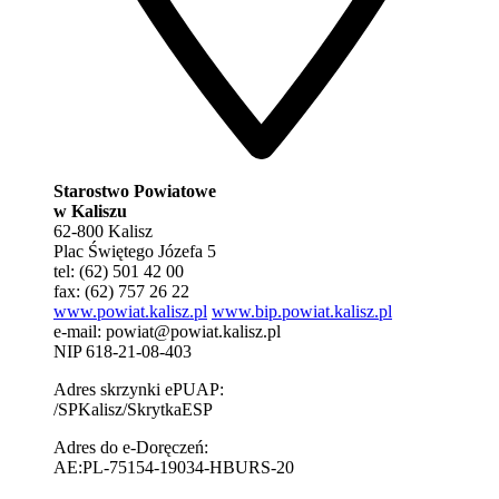
Starostwo Powiatowe
w Kaliszu
62-800 Kalisz
Plac Świętego Józefa 5
tel: (62) 501 42 00
fax: (62) 757 26 22
www.powiat.kalisz.pl
www.bip.powiat.kalisz.pl
e-mail:
powiat@powiat.kalisz.pl
NIP 618-21-08-403
Adres skrzynki ePUAP:
/SPKalisz/SkrytkaESP
Adres do e-Doręczeń:
AE:PL-75154-19034-HBURS-20