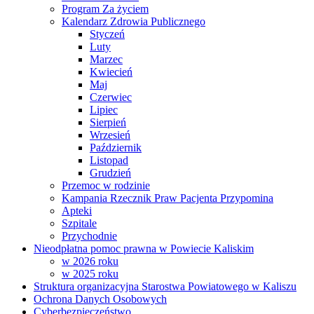
Program Za życiem
Kalendarz Zdrowia Publicznego
Styczeń
Luty
Marzec
Kwiecień
Maj
Czerwiec
Lipiec
Sierpień
Wrzesień
Październik
Listopad
Grudzień
Przemoc w rodzinie
Kampania Rzecznik Praw Pacjenta Przypomina
Apteki
Szpitale
Przychodnie
Nieodpłatna pomoc prawna w Powiecie Kaliskim
w 2026 roku
w 2025 roku
Struktura organizacyjna Starostwa Powiatowego w Kaliszu
Ochrona Danych Osobowych
Cyberbezpieczeństwo