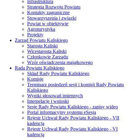
Infrastruktura
Strategia Rozwoju Powiatu
Kontakty zagraniczne
Stowarzyszenia i związki
Powiat w obiektywie
Agroturystyka
Projekty
Zarząd Powiatu Kaliskiego
Starosta Kaliski
Wicestarosta Kaliski
Członkowie Zarządu
Wzór oświadczenia majątkowego
Rada Powiatu Kaliskiego
Skład Rady Powiatu Kaliskiego
Komisje
Terminarz posiedzeń sesji i komisji Rady Powiatu
Kaliskiego
Wyniki głosowań imiennych
Interpelacje i wnioski
Sesje Rady Powiatu Kaliskiego - zapisy wideo
Portal informacyjny systemu eSesja
Rejestr Uchwał Rady Powiatu Kaliskiego - VII
kadencja
Rejestr Uchwał Rady Powiatu Kaliskiego - VI
kadencja