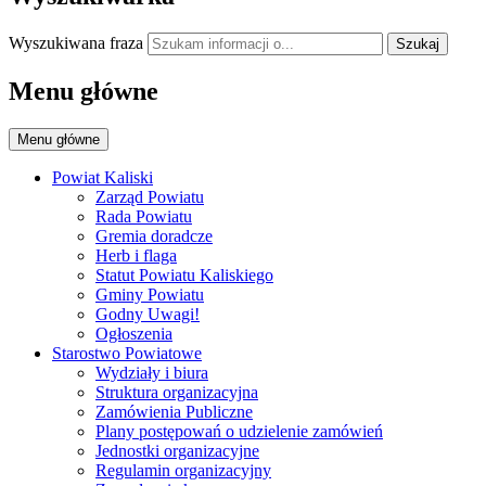
Wyszukiwana fraza
Szukaj
Menu główne
Menu główne
Powiat Kaliski
Zarząd Powiatu
Rada Powiatu
Gremia doradcze
Herb i flaga
Statut Powiatu Kaliskiego
Gminy Powiatu
Godny Uwagi!
Ogłoszenia
Starostwo Powiatowe
Wydziały i biura
Struktura organizacyjna
Zamówienia Publiczne
Plany postępowań o udzielenie zamówień
Jednostki organizacyjne
Regulamin organizacyjny