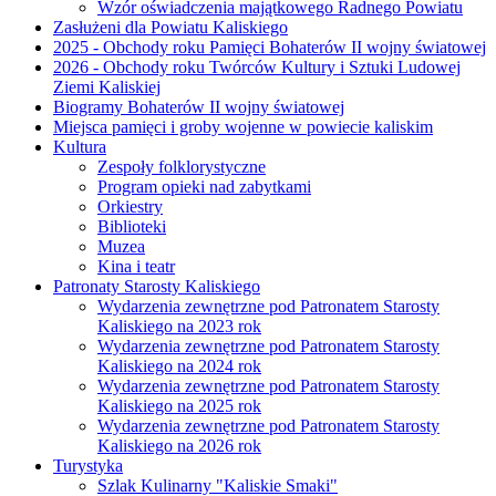
Wzór oświadczenia majątkowego Radnego Powiatu
Zasłużeni dla Powiatu Kaliskiego
2025 - Obchody roku Pamięci Bohaterów II wojny światowej
2026 - Obchody roku Twórców Kultury i Sztuki Ludowej
Ziemi Kaliskiej
Biogramy Bohaterów II wojny światowej
Miejsca pamięci i groby wojenne w powiecie kaliskim
Kultura
Zespoły folklorystyczne
Program opieki nad zabytkami
Orkiestry
Biblioteki
Muzea
Kina i teatr
Patronaty Starosty Kaliskiego
Wydarzenia zewnętrzne pod Patronatem Starosty
Kaliskiego na 2023 rok
Wydarzenia zewnętrzne pod Patronatem Starosty
Kaliskiego na 2024 rok
Wydarzenia zewnętrzne pod Patronatem Starosty
Kaliskiego na 2025 rok
Wydarzenia zewnętrzne pod Patronatem Starosty
Kaliskiego na 2026 rok
Turystyka
Szlak Kulinarny "Kaliskie Smaki"