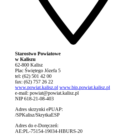
Starostwo Powiatowe
w Kaliszu
62-800 Kalisz
Plac Świętego Józefa 5
tel: (62) 501 42 00
fax: (62) 757 26 22
www.powiat.kalisz.pl
www.bip.powiat.kalisz.pl
e-mail:
powiat@powiat.kalisz.pl
NIP 618-21-08-403
Adres skrzynki ePUAP:
/SPKalisz/SkrytkaESP
Adres do e-Doręczeń:
AE:PL-75154-19034-HBURS-20