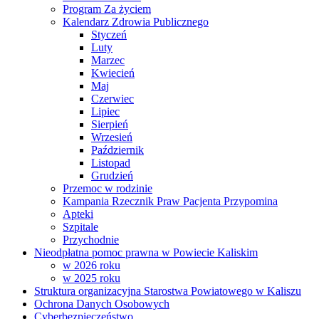
Program Za życiem
Kalendarz Zdrowia Publicznego
Styczeń
Luty
Marzec
Kwiecień
Maj
Czerwiec
Lipiec
Sierpień
Wrzesień
Październik
Listopad
Grudzień
Przemoc w rodzinie
Kampania Rzecznik Praw Pacjenta Przypomina
Apteki
Szpitale
Przychodnie
Nieodpłatna pomoc prawna w Powiecie Kaliskim
w 2026 roku
w 2025 roku
Struktura organizacyjna Starostwa Powiatowego w Kaliszu
Ochrona Danych Osobowych
Cyberbezpieczeństwo