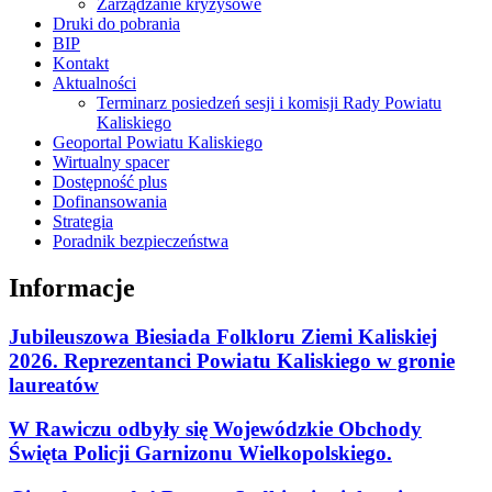
Zarządzanie kryzysowe
Druki do pobrania
BIP
Kontakt
Aktualności
Terminarz posiedzeń sesji i komisji Rady Powiatu
Kaliskiego
Geoportal Powiatu Kaliskiego
Wirtualny spacer
Dostępność plus
Dofinansowania
Strategia
Poradnik bezpieczeństwa
Informacje
Jubileuszowa Biesiada Folkloru Ziemi Kaliskiej
2026. Reprezentanci Powiatu Kaliskiego w gronie
laureatów
W Rawiczu odbyły się Wojewódzkie Obchody
Święta Policji Garnizonu Wielkopolskiego.