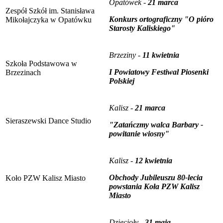
Opatówek -
21 marca
Zespół Szkół im. Stanisława
Konkurs ortograficzny "O pióro
Mikołajczyka w Opatówku
Starosty Kaliskiego"
Brzeziny -
11 kwietnia
Szkoła Podstawowa w
I Powiatowy Festiwal Piosenki
Brzezinach
Polskiej
Kalisz -
21 marca
Sieraszewski Dance Studio
"Zatańczmy walca Barbary -
powitanie wiosny"
Kalisz -
12 kwietnia
Obchody Jubileuszu 80-lecia
Koło PZW Kalisz Miasto
powstania Koła PZW Kalisz
Miasto
Dzięcioły -
31 maja