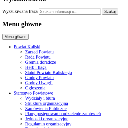
Wyszukiwana fraza
Szukaj
Menu główne
Menu główne
Powiat Kaliski
Zarząd Powiatu
Rada Powiatu
Gremia doradcze
Herb i flaga
Statut Powiatu Kaliskiego
Gminy Powiatu
Godny Uwagi!
Ogłoszenia
Starostwo Powiatowe
Wydziały i biura
Struktura organizacyjna
Zamówienia Publiczne
Plany postępowań o udzielenie zamówień
Jednostki organizacyjne
Regulamin organizacyjny