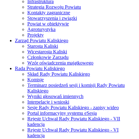
Infrastruktura
Strategia Rozwoju Powiatu
Kontakty zagraniczne
Stowarzyszenia i związki
Powiat w obiektywie
Agroturystyka
Projekty
Zarząd Powiatu Kaliskiego
Starosta Kaliski
Wicestarosta Kaliski
Członkowie Zarządu
Wzór oświadczenia majątkowego
Rada Powiatu Kaliskiego
Skład Rady Powiatu Kaliskiego
Komisje
Terminarz posiedzeń sesji i komisji Rady Powiatu
Kaliskiego
Wyniki głosowań imiennych
Interpelacje i wnioski
Sesje Rady Powiatu Kaliskiego - zapisy wideo
Portal informacyjny systemu eSesja
Rejestr Uchwał Rady Powiatu Kaliskiego - VII
kadencja
Rejestr Uchwał Rady Powiatu Kaliskiego - VI
kadencja