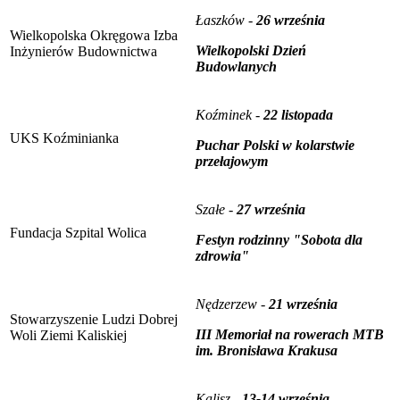
Łaszków -
26 września
Wielkopolska Okręgowa Izba
Wielkopolski Dzień
Inżynierów Budownictwa
Budowlanych
Koźminek -
22 listopada
UKS Koźminianka
Puchar Polski w kolarstwie
przełajowym
Szałe -
27 września
Fundacja Szpital Wolica
Festyn rodzinny "Sobota dla
zdrowia"
Nędzerzew -
21 września
Stowarzyszenie Ludzi Dobrej
III Memoriał na rowerach MTB
Woli Ziemi Kaliskiej
im. Bronisława Krakusa
Kalisz -
13-14 września