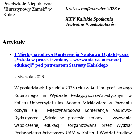
Przedszkole Niepubliczne
Kalisz -
maj/czerwiec 2026 r.
"Bursztynowy Zamek" w
Kaliszu
XXV Kaliskie Spotkania
Teatralne Przedszkolaków
Artykuły
I Międzynarodowa Konferencja Naukowo-Dydaktyczna
„Szkoła w procesie zmiany – wyzwania współczesnej
edukacji” pod patronatem Starosty Kaliskiego
2
stycznia
2026
W poniedziałek 1 grudnia 2025 roku w Auli im. prof. Jerzego
Rubińskiego na Wydziale Pedagogiczno-Artystycznym w
Kaliszu Uniwersytetu im. Adama Mickiewicza w Poznaniu
odbyła się I Międzynarodowa Konferencja Naukowo-
Dydaktyczna „Szkoła w procesie zmiany – wyzwania
współczesnej edukacji” zorganizowana przez Wydział
Pedagogiczno-Artystyczny UAM w Kaliszu i Wydział Studiów