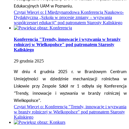
Edukacyjnych UAM w Poznaniu.
Czytaj
Więcej
o: I Międzynarodowa Konferencja Naukowo-
Dydaktyczna „Szkoła w procesie zmiany – wyzwania
współczesnej edukacji” pod patronatem Starosty Kaliskiego
Konferencja "Trendy, innowacje i wyzwania w branży
rolniczej w Wielkopolsce" pod patronatem Starosty
Kaliskiego
29
grudnia
2025
W dniu 4 grudnia 2025 r. w Branżowym Centrum
Umiejętności w dziedzinie mechanizacji rolnictwa w
Liskowie przy Zespole Szkół nr 1 odbyła się Konferencja
"Trendy, innowacje i wyzwania w branży rolniczej w
Wielkopolsce".
Czytaj
Więcej
o: Konferencja "Trendy, innowacje i wyzwania
w branży rolniczej w Wielkopolsce" pod patronatem Starosty
Kaliskiego