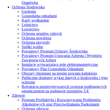
Opatówku
Ochrona Środowiska
Geologia
Gospodarka odpadami
Karty wędkarskie
Leśnictwo
Łowiectwo
Ochrona gruntów rolnych
Ochrona powietrza
Ochrona przyrody
Spółki wodne
Powiatowy Program Ochrony Środowiska
Powiatowy Program Usuwania Azbestu i Wyrobów
Zawierających Azbest
Instalacje wytwarzające pole elektromagnetyczne
Powiatowy Plan Gospodarki Odpadami
Obszary chronione na terenie powiatu kaliskiego
Publicznie dostępny wykaz danych o środowisku i jego
ochronie
Rejestracja przetrzymywanych zwierząt podlegających
ograniczeniom na podstawie przepisów UE
Zdrowie
Program Profilaktyki i Rozwiązywania Problemów
Alkoholowych oraz Przeciwdziałania Narkomanii
Ochrona zdrowia