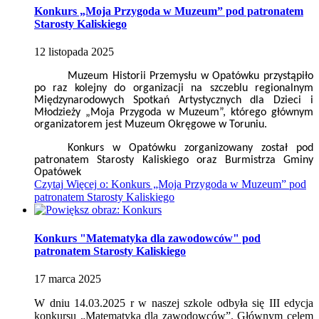
Konkurs „Moja Przygoda w Muzeum” pod patronatem
Starosty Kaliskiego
12
listopada
2025
Muzeum Historii Przemysłu w Opatówku przystąpiło
po raz kolejny do organizacji na szczeblu regionalnym
Międzynarodowych Spotkań Artystycznych dla Dzieci i
Młodzieży „Moja Przygoda w Muzeum”, którego głównym
organizatorem jest Muzeum Okręgowe w Toruniu.
Konkurs w Opatówku zorganizowany został pod
patronatem Starosty Kaliskiego oraz Burmistrza Gminy
Opatówek
Czytaj
Więcej
o: Konkurs „Moja Przygoda w Muzeum” pod
patronatem Starosty Kaliskiego
Konkurs "Matematyka dla zawodowców" pod
patronatem Starosty Kaliskiego
17
marca
2025
W dniu 14.03.2025 r w naszej szkole odbyła się III edycja
konkursu „Matematyka dla zawodowców”. Głównym celem