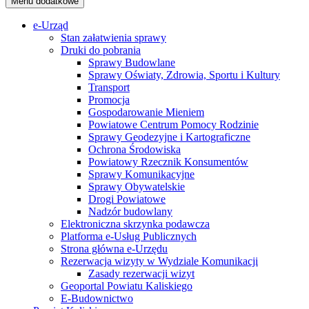
Menu dodatkowe
e-Urząd
Stan załatwienia sprawy
Druki do pobrania
Sprawy Budowlane
Sprawy Oświaty, Zdrowia, Sportu i Kultury
Transport
Promocja
Gospodarowanie Mieniem
Powiatowe Centrum Pomocy Rodzinie
Sprawy Geodezyjne i Kartograficzne
Ochrona Środowiska
Powiatowy Rzecznik Konsumentów
Sprawy Komunikacyjne
Sprawy Obywatelskie
Drogi Powiatowe
Nadzór budowlany
Elektroniczna skrzynka podawcza
Platforma e-Usług Publicznych
Strona główna e-Urzędu
Rezerwacja wizyty w Wydziale Komunikacji
Zasady rezerwacji wizyt
Geoportal Powiatu Kaliskiego
E-Budownictwo