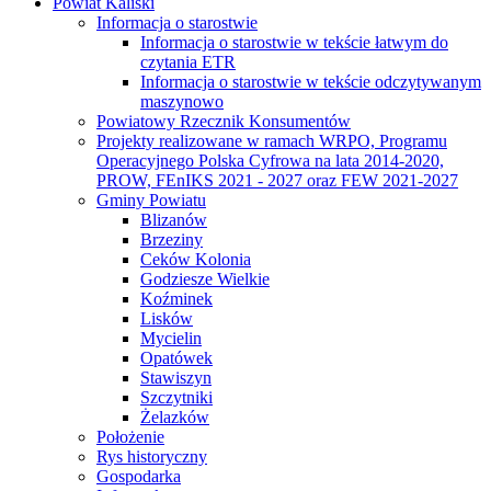
Powiat Kaliski
Informacja o starostwie
Informacja o starostwie w tekście łatwym do
czytania ETR
Informacja o starostwie w tekście odczytywanym
maszynowo
Powiatowy Rzecznik Konsumentów
Projekty realizowane w ramach WRPO, Programu
Operacyjnego Polska Cyfrowa na lata 2014-2020,
PROW, FEnIKS 2021 - 2027 oraz FEW 2021-2027
Gminy Powiatu
Blizanów
Brzeziny
Ceków Kolonia
Godziesze Wielkie
Koźminek
Lisków
Mycielin
Opatówek
Stawiszyn
Szczytniki
Żelazków
Położenie
Rys historyczny
Gospodarka