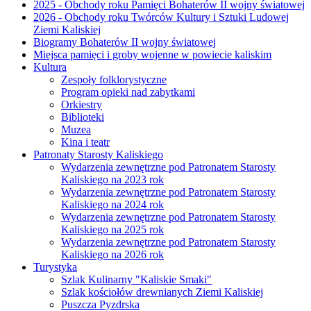
2025 - Obchody roku Pamięci Bohaterów II wojny światowej
2026 - Obchody roku Twórców Kultury i Sztuki Ludowej
Ziemi Kaliskiej
Biogramy Bohaterów II wojny światowej
Miejsca pamięci i groby wojenne w powiecie kaliskim
Kultura
Zespoły folklorystyczne
Program opieki nad zabytkami
Orkiestry
Biblioteki
Muzea
Kina i teatr
Patronaty Starosty Kaliskiego
Wydarzenia zewnętrzne pod Patronatem Starosty
Kaliskiego na 2023 rok
Wydarzenia zewnętrzne pod Patronatem Starosty
Kaliskiego na 2024 rok
Wydarzenia zewnętrzne pod Patronatem Starosty
Kaliskiego na 2025 rok
Wydarzenia zewnętrzne pod Patronatem Starosty
Kaliskiego na 2026 rok
Turystyka
Szlak Kulinarny "Kaliskie Smaki"
Szlak kościołów drewnianych Ziemi Kaliskiej
Puszcza Pyzdrska