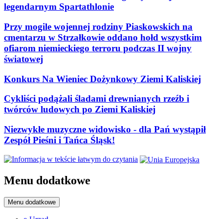
legendarnym Spartathlonie
Przy mogile wojennej rodziny Piaskowskich na
cmentarzu w Strzałkowie oddano hołd wszystkim
ofiarom niemieckiego terroru podczas II wojny
światowej
Konkurs Na Wieniec Dożynkowy Ziemi Kaliskiej
Cykliści podążali śladami drewnianych rzeźb i
twórców ludowych po Ziemi Kaliskiej
Niezwykłe muzyczne widowisko - dla Pań wystąpił
Zespół Pieśni i Tańca Śląsk!
Menu dodatkowe
Menu dodatkowe