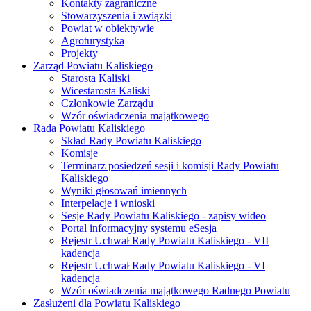
Kontakty zagraniczne
Stowarzyszenia i związki
Powiat w obiektywie
Agroturystyka
Projekty
Zarząd Powiatu Kaliskiego
Starosta Kaliski
Wicestarosta Kaliski
Członkowie Zarządu
Wzór oświadczenia majątkowego
Rada Powiatu Kaliskiego
Skład Rady Powiatu Kaliskiego
Komisje
Terminarz posiedzeń sesji i komisji Rady Powiatu
Kaliskiego
Wyniki głosowań imiennych
Interpelacje i wnioski
Sesje Rady Powiatu Kaliskiego - zapisy wideo
Portal informacyjny systemu eSesja
Rejestr Uchwał Rady Powiatu Kaliskiego - VII
kadencja
Rejestr Uchwał Rady Powiatu Kaliskiego - VI
kadencja
Wzór oświadczenia majątkowego Radnego Powiatu
Zasłużeni dla Powiatu Kaliskiego