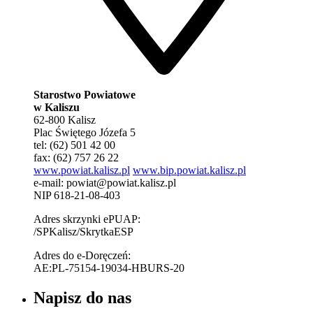
Starostwo Powiatowe
w Kaliszu
62-800 Kalisz
Plac Świętego Józefa 5
tel: (62) 501 42 00
fax: (62) 757 26 22
www.powiat.kalisz.pl
www.bip.powiat.kalisz.pl
e-mail:
powiat@powiat.kalisz.pl
NIP 618-21-08-403
Adres skrzynki ePUAP:
/SPKalisz/SkrytkaESP
Adres do e-Doręczeń:
AE:PL-75154-19034-HBURS-20
Napisz do nas