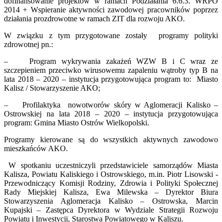
dofinansowanie projektów w ramach Podziałania 6.6.3. WRPO
2014 + Wspieranie aktywności zawodowej pracowników poprzez
działania prozdrowotne w ramach ZIT dla rozwoju AKO.
W związku z tym przygotowane zostały programy polityki
zdrowotnej pn.:
– Program wykrywania zakażeń WZW B i C wraz ze
szczepieniem przeciwko wirusowemu zapaleniu wątroby typ B na
lata 2018 – 2020 – instytucja przygotowująca program to: Miasto
Kalisz / Stowarzyszenie AKO;
– Profilaktyka nowotworów skóry w Aglomeracji Kalisko –
Ostrowskiej na lata 2018 – 2020 – instytucja przygotowująca
program: Gmina Miasto Ostrów Wielkopolski.
Programy kierowane są do wszystkich aktywnych zawodowo
mieszkańców AKO.
W spotkaniu uczestniczyli przedstawiciele samorządów Miasta
Kalisza, Powiatu Kaliskiego i Ostrowskiego, m.in. Piotr Lisowski -
Przewodniczący Komisji Rodziny, Zdrowia i Polityki Społecznej
Rady Miejskiej Kalisza, Ewa Milewska – Dyrektor Biura
Stowarzyszenia Aglomeracja Kalisko – Ostrowska, Marcin
Kupajski – Zastępca Dyrektora w Wydziale Strategii Rozwoju
Powiatu i Inwestycji, Starostwa Powiatowego w Kaliszu.