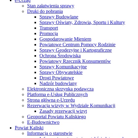
e-Urząd
Stan załatwienia sprawy
Druki do pobrania
Sprawy Budowlane
Sprawy Oświaty, Zdrowia, Sportu i Kultury
Transport
Promocja
Gospodarowanie Mieniem
Powiatowe Centrum Pomocy Rodzinie
Sprawy Geodezyjne i Kartograficzne
Ochrona Środowiska
Powiatowy Rzecznik Konsumentów
Sprawy Komunikacyjne
Sprawy Obywatelskie
Drogi Powiatowe
Nadzór budowlany
Elektroniczna skrzynka podawcza
Platforma e-Usług Publicznych
Strona główna e-Urzędu
Rezerwacja wizyty w Wydziale Komunikacji
Zasady rezerwacji wizyt
Geoportal Powiatu Kaliskiego
E-Budownictwo
Powiat Kaliski
Informacja o starostwie