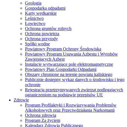
Geologia
Gospodarka odpadami
Karty wędkarskie
Leśnictwo
Łowiectwo
Ochrona gruntów rolnych
Ochrona powietrza
Ochrona przyrody
Spółki wodne
Powiatowy Program Ochrony Środowiska
Powiatowy Program Usuwania Azbestu i Wyrobów
Zawierających Azbest
Instalacje wytwarzające pole elektromagnetyczne
Powiatowy Plan Gospodarki Odpadami
Obszary chronione na terenie powiatu kaliskiego
Publicznie dostępny wykaz danych o środowisku i jego
ochronie
Rejestracja przetrzymywanych zwierząt podlegających
ograniczeniom na podstawie przepisów UE
Zdrowie
Program Profilaktyki i Rozwiązywania Problemów
Alkoholowych oraz Przeciwdziałania Narkomanii
Ochrona zdrowia
Program Za życiem
Kalendarz Zdrowia Publicznego