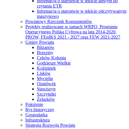
Informacja o starostwie w tekście łatwym do
czytania ETR
Informacja o starostwie w tekście odczytywanym
maszynowo
Powiatowy Rzecznik Konsumentów
Projekty realizowane w ramach WRPO, Programu
Operacyjnego Polska Cyfrowa na lata 2014-2020,
PROW, FEnIKS 2021 - 2027 oraz FEW 2021-2027
Gminy Powiatu
Blizanów
Brzeziny
Ceków Kolonia
Godziesze Wielkie
Koźminek
Lisków
Mycielin
Opatówek
Stawiszyn
Szczytniki
Żelazków
Położenie
Rys historyczny
Gospodarka
Infrastruktura
Strategia Rozwoju Powiatu