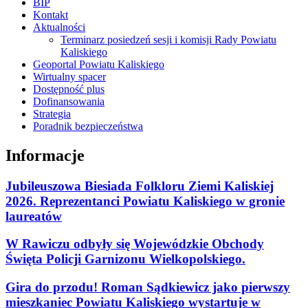
BIP
Kontakt
Aktualności
Terminarz posiedzeń sesji i komisji Rady Powiatu
Kaliskiego
Geoportal Powiatu Kaliskiego
Wirtualny spacer
Dostępność plus
Dofinansowania
Strategia
Poradnik bezpieczeństwa
Informacje
Jubileuszowa Biesiada Folkloru Ziemi Kaliskiej
2026. Reprezentanci Powiatu Kaliskiego w gronie
laureatów
W Rawiczu odbyły się Wojewódzkie Obchody
Święta Policji Garnizonu Wielkopolskiego.
Gira do przodu! Roman Sądkiewicz jako pierwszy
mieszkaniec Powiatu Kaliskiego wystartuje w