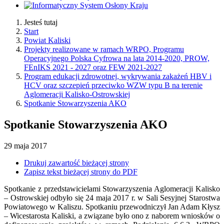
Jesteś tutaj
Start
Powiat Kaliski
Projekty realizowane w ramach WRPO, Programu
Operacyjnego Polska Cyfrowa na lata 2014-2020, PROW,
FEnIKS 2021 - 2027 oraz FEW 2021-2027
Program edukacji zdrowotnej, wykrywania zakażeń HBV i
HCV oraz szczepień przeciwko WZW typu B na terenie
Aglomeracji Kalisko-Ostrowskiej
Spotkanie Stowarzyszenia AKO
Spotkanie Stowarzyszenia AKO
29
maja
2017
Drukuj zawartość bieżącej strony
Zapisz tekst bieżącej strony do PDF
Spotkanie z przedstawicielami Stowarzyszenia Aglomeracji Kalisko
– Ostrowskiej odbyło się 24 maja 2017 r. w Sali Sesyjnej Starostwa
Powiatowego w Kaliszu. Spotkaniu przewodniczył Jan Adam Kłysz
– Wicestarosta Kaliski, a związane było ono z naborem wniosków o