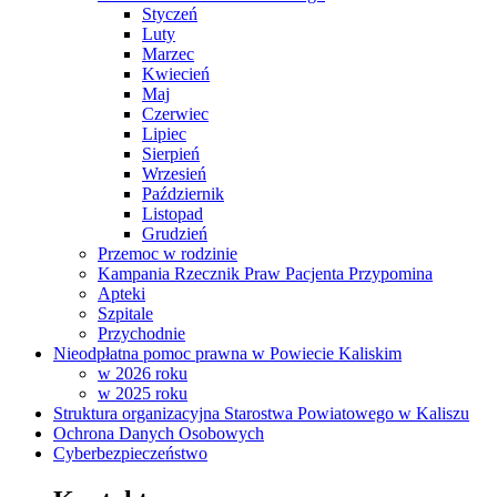
Styczeń
Luty
Marzec
Kwiecień
Maj
Czerwiec
Lipiec
Sierpień
Wrzesień
Październik
Listopad
Grudzień
Przemoc w rodzinie
Kampania Rzecznik Praw Pacjenta Przypomina
Apteki
Szpitale
Przychodnie
Nieodpłatna pomoc prawna w Powiecie Kaliskim
w 2026 roku
w 2025 roku
Struktura organizacyjna Starostwa Powiatowego w Kaliszu
Ochrona Danych Osobowych
Cyberbezpieczeństwo