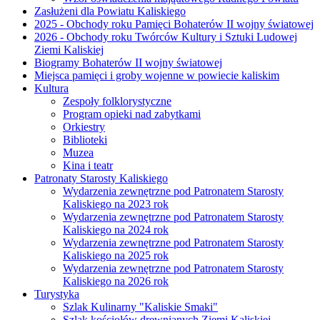
Zasłużeni dla Powiatu Kaliskiego
2025 - Obchody roku Pamięci Bohaterów II wojny światowej
2026 - Obchody roku Twórców Kultury i Sztuki Ludowej
Ziemi Kaliskiej
Biogramy Bohaterów II wojny światowej
Miejsca pamięci i groby wojenne w powiecie kaliskim
Kultura
Zespoły folklorystyczne
Program opieki nad zabytkami
Orkiestry
Biblioteki
Muzea
Kina i teatr
Patronaty Starosty Kaliskiego
Wydarzenia zewnętrzne pod Patronatem Starosty
Kaliskiego na 2023 rok
Wydarzenia zewnętrzne pod Patronatem Starosty
Kaliskiego na 2024 rok
Wydarzenia zewnętrzne pod Patronatem Starosty
Kaliskiego na 2025 rok
Wydarzenia zewnętrzne pod Patronatem Starosty
Kaliskiego na 2026 rok
Turystyka
Szlak Kulinarny "Kaliskie Smaki"
Szlak kościołów drewnianych Ziemi Kaliskiej