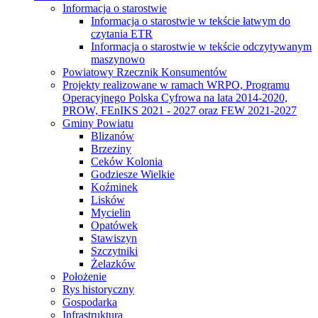
Informacja o starostwie
Informacja o starostwie w tekście łatwym do
czytania ETR
Informacja o starostwie w tekście odczytywanym
maszynowo
Powiatowy Rzecznik Konsumentów
Projekty realizowane w ramach WRPO, Programu
Operacyjnego Polska Cyfrowa na lata 2014-2020,
PROW, FEnIKS 2021 - 2027 oraz FEW 2021-2027
Gminy Powiatu
Blizanów
Brzeziny
Ceków Kolonia
Godziesze Wielkie
Koźminek
Lisków
Mycielin
Opatówek
Stawiszyn
Szczytniki
Żelazków
Położenie
Rys historyczny
Gospodarka
Infrastruktura