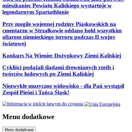
mieszkaniec Powiatu Kaliskiego wystartuje w
legendarnym Spartathlonie
Przy mogile wojennej rodziny Piaskowskich na
cmentarzu w Strzałkowie oddano hołd wszystkim
ofiarom niemieckiego terroru podczas II wojny
światowej
Konkurs Na Wieniec Dożynkowy Ziemi Kaliskiej
Cykliści podążali śladami drewnianych rzeźb i
twórców ludowych po Ziemi Kaliskiej
Niezwykłe muzyczne widowisko - dla Pań wystąpił
Zespół Pieśni i Tańca Śląsk!
Menu dodatkowe
Menu dodatkowe