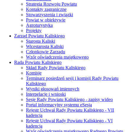
Strategia Rozwoju Powiatu
Kontakty zagraniczne
Stowarzyszenia i związki
Powiat w obiektywie
Agroturystyka
Projekty
Zarząd Powiatu Kaliskiego
Starosta Kaliski
Wicestarosta Kaliski
Członkowie Zarządu
Wzór oświadczenia majątkowego
Rada Powiatu Kaliskiego
Skład Rady Powiatu Kaliskiego
Komisje
Terminarz posiedzeń sesji i komisji Rady Powiatu
Kaliskiego
Wyniki głosowań imiennych
Interpelacje i wnioski
Sesje Rady Powiatu Kaliskiego - zapisy wideo
Portal informacyjny systemu eSesja
Rejestr Uchwał Rady Powiatu Kaliskiego - VII
kadencja
Rejestr Uchwał Rady Powiatu Kaliskiego - VI
kadencja
Wzór oświadczenia majątkowego Radnego Powiatu