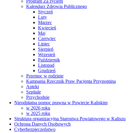
Program Za życiem
Kalendarz Zdrowia Publicznego
Styczeń
Luty
Marzec
Kwiecień
Maj
Czerwiec
Lipiec
Sierpień
Wrzesień
Październik
Listopad
Grudzień
Przemoc w rodzinie
Kampania Rzecznik Praw Pacjenta Przypomina
Apteki
Szpitale
Przychodnie
Nieodpłatna pomoc prawna w Powiecie Kaliskim
w 2026 roku
w 2025 roku
Struktura organizacyjna Starostwa Powiatowego w Kaliszu
Ochrona Danych Osobowych
Cyberbezpieczeństwo