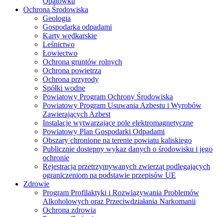
Opatówku
Ochrona Środowiska
Geologia
Gospodarka odpadami
Karty wędkarskie
Leśnictwo
Łowiectwo
Ochrona gruntów rolnych
Ochrona powietrza
Ochrona przyrody
Spółki wodne
Powiatowy Program Ochrony Środowiska
Powiatowy Program Usuwania Azbestu i Wyrobów
Zawierających Azbest
Instalacje wytwarzające pole elektromagnetyczne
Powiatowy Plan Gospodarki Odpadami
Obszary chronione na terenie powiatu kaliskiego
Publicznie dostępny wykaz danych o środowisku i jego
ochronie
Rejestracja przetrzymywanych zwierząt podlegających
ograniczeniom na podstawie przepisów UE
Zdrowie
Program Profilaktyki i Rozwiązywania Problemów
Alkoholowych oraz Przeciwdziałania Narkomanii
Ochrona zdrowia