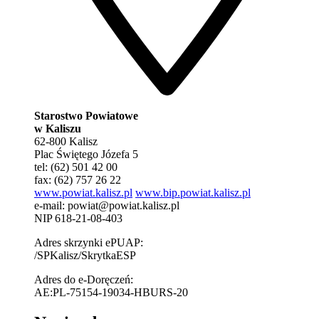
Starostwo Powiatowe
w Kaliszu
62-800 Kalisz
Plac Świętego Józefa 5
tel: (62) 501 42 00
fax: (62) 757 26 22
www.powiat.kalisz.pl
www.bip.powiat.kalisz.pl
e-mail:
powiat@powiat.kalisz.pl
NIP 618-21-08-403
Adres skrzynki ePUAP:
/SPKalisz/SkrytkaESP
Adres do e-Doręczeń:
AE:PL-75154-19034-HBURS-20