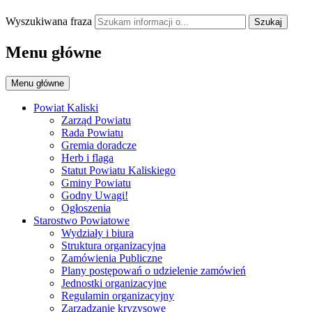
Wyszukiwana fraza
Szukaj
Menu główne
Menu główne
Powiat Kaliski
Zarząd Powiatu
Rada Powiatu
Gremia doradcze
Herb i flaga
Statut Powiatu Kaliskiego
Gminy Powiatu
Godny Uwagi!
Ogłoszenia
Starostwo Powiatowe
Wydziały i biura
Struktura organizacyjna
Zamówienia Publiczne
Plany postępowań o udzielenie zamówień
Jednostki organizacyjne
Regulamin organizacyjny
Zarządzanie kryzysowe