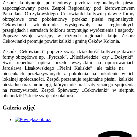
Zespół kontynuuje pokoleniowy przekaz regionalnych pieśni
zapoczątkowany przez Zespół Regionalny pod kierownictwem
Pana Jana Orczykowskiego. Cekowianki kultywują dawne formy
obrzędowe oraz pokoleniowy przekaz pieśni regionalnych.
Cekowianki wielokrotnie występowały na regionalnych
przeglądach i estradach folkloru otrzymując wyróżnienia i nagrody.
Poprzez swoje występy w różnych regionach kraju Zespół
Cekowianki promuje powiat kaliski i gminę Ceków Kolonia.
Zespół „Cekowianki” poprzez swoją działalność kultywuje dawne
formy obrzędowe np. „Pyrczok”, „Niedźwiedzie” czy „ Dożynki”.
Swój repertuar opiera przede wszystkim na opracowaniach
Jarosława Lisakowskiego „Pieśni Kaliskie”, ale także na
piosenkach przekazywanych z pokolenia na pokolenie w ich
lokalnej społeczności. Zespół prezentuje regionalne pieśni kaliskie,
biesiadne oraz monologi, którym nie brak satyrycznego spojrzenia
na rzeczywistość. Zespół Śpiewaczy „Cekowianki” w sierpniu
obchodził 15-lecie swojej działalności.
Galeria zdjęć