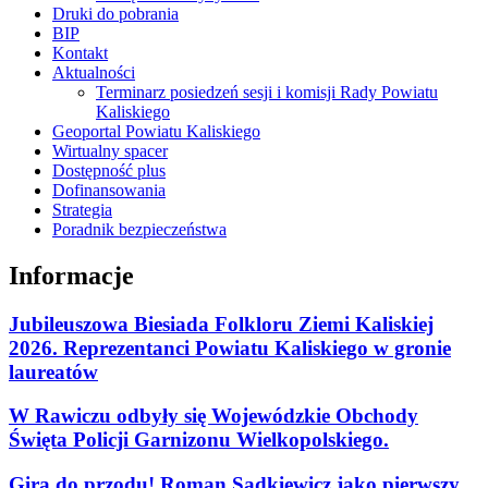
Druki do pobrania
BIP
Kontakt
Aktualności
Terminarz posiedzeń sesji i komisji Rady Powiatu
Kaliskiego
Geoportal Powiatu Kaliskiego
Wirtualny spacer
Dostępność plus
Dofinansowania
Strategia
Poradnik bezpieczeństwa
Informacje
Jubileuszowa Biesiada Folkloru Ziemi Kaliskiej
2026. Reprezentanci Powiatu Kaliskiego w gronie
laureatów
W Rawiczu odbyły się Wojewódzkie Obchody
Święta Policji Garnizonu Wielkopolskiego.
Gira do przodu! Roman Sądkiewicz jako pierwszy