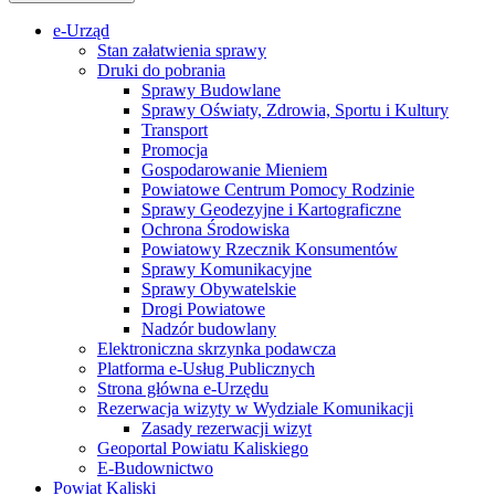
e-Urząd
Stan załatwienia sprawy
Druki do pobrania
Sprawy Budowlane
Sprawy Oświaty, Zdrowia, Sportu i Kultury
Transport
Promocja
Gospodarowanie Mieniem
Powiatowe Centrum Pomocy Rodzinie
Sprawy Geodezyjne i Kartograficzne
Ochrona Środowiska
Powiatowy Rzecznik Konsumentów
Sprawy Komunikacyjne
Sprawy Obywatelskie
Drogi Powiatowe
Nadzór budowlany
Elektroniczna skrzynka podawcza
Platforma e-Usług Publicznych
Strona główna e-Urzędu
Rezerwacja wizyty w Wydziale Komunikacji
Zasady rezerwacji wizyt
Geoportal Powiatu Kaliskiego
E-Budownictwo
Powiat Kaliski