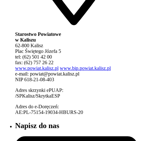
Starostwo Powiatowe
w Kaliszu
62-800 Kalisz
Plac Świętego Józefa 5
tel: (62) 501 42 00
fax: (62) 757 26 22
www.powiat.kalisz.pl
www.bip.powiat.kalisz.pl
e-mail:
powiat@powiat.kalisz.pl
NIP 618-21-08-403
Adres skrzynki ePUAP:
/SPKalisz/SkrytkaESP
Adres do e-Doręczeń:
AE:PL-75154-19034-HBURS-20
Napisz do nas