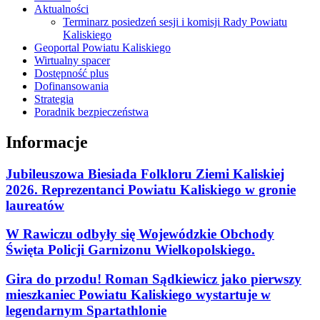
Aktualności
Terminarz posiedzeń sesji i komisji Rady Powiatu
Kaliskiego
Geoportal Powiatu Kaliskiego
Wirtualny spacer
Dostępność plus
Dofinansowania
Strategia
Poradnik bezpieczeństwa
Informacje
Jubileuszowa Biesiada Folkloru Ziemi Kaliskiej
2026. Reprezentanci Powiatu Kaliskiego w gronie
laureatów
W Rawiczu odbyły się Wojewódzkie Obchody
Święta Policji Garnizonu Wielkopolskiego.
Gira do przodu! Roman Sądkiewicz jako pierwszy
mieszkaniec Powiatu Kaliskiego wystartuje w
legendarnym Spartathlonie