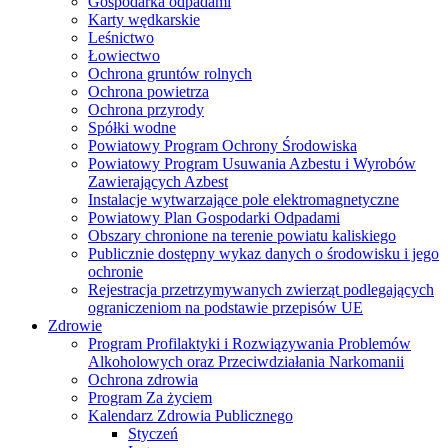
Gospodarka odpadami
Karty wędkarskie
Leśnictwo
Łowiectwo
Ochrona gruntów rolnych
Ochrona powietrza
Ochrona przyrody
Spółki wodne
Powiatowy Program Ochrony Środowiska
Powiatowy Program Usuwania Azbestu i Wyrobów
Zawierających Azbest
Instalacje wytwarzające pole elektromagnetyczne
Powiatowy Plan Gospodarki Odpadami
Obszary chronione na terenie powiatu kaliskiego
Publicznie dostępny wykaz danych o środowisku i jego
ochronie
Rejestracja przetrzymywanych zwierząt podlegających
ograniczeniom na podstawie przepisów UE
Zdrowie
Program Profilaktyki i Rozwiązywania Problemów
Alkoholowych oraz Przeciwdziałania Narkomanii
Ochrona zdrowia
Program Za życiem
Kalendarz Zdrowia Publicznego
Styczeń