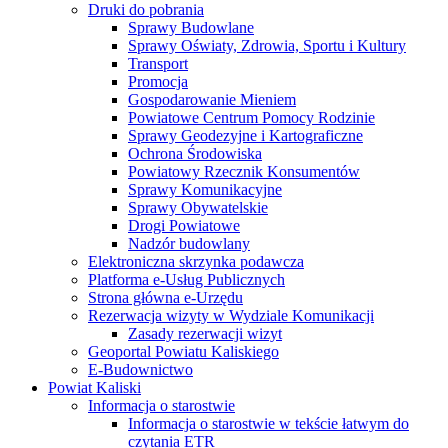
Druki do pobrania
Sprawy Budowlane
Sprawy Oświaty, Zdrowia, Sportu i Kultury
Transport
Promocja
Gospodarowanie Mieniem
Powiatowe Centrum Pomocy Rodzinie
Sprawy Geodezyjne i Kartograficzne
Ochrona Środowiska
Powiatowy Rzecznik Konsumentów
Sprawy Komunikacyjne
Sprawy Obywatelskie
Drogi Powiatowe
Nadzór budowlany
Elektroniczna skrzynka podawcza
Platforma e-Usług Publicznych
Strona główna e-Urzędu
Rezerwacja wizyty w Wydziale Komunikacji
Zasady rezerwacji wizyt
Geoportal Powiatu Kaliskiego
E-Budownictwo
Powiat Kaliski
Informacja o starostwie
Informacja o starostwie w tekście łatwym do
czytania ETR