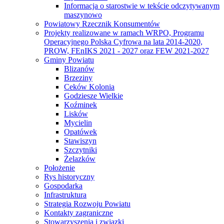
Informacja o starostwie w tekście odczytywanym
maszynowo
Powiatowy Rzecznik Konsumentów
Projekty realizowane w ramach WRPO, Programu
Operacyjnego Polska Cyfrowa na lata 2014-2020,
PROW, FEnIKS 2021 - 2027 oraz FEW 2021-2027
Gminy Powiatu
Blizanów
Brzeziny
Ceków Kolonia
Godziesze Wielkie
Koźminek
Lisków
Mycielin
Opatówek
Stawiszyn
Szczytniki
Żelazków
Położenie
Rys historyczny
Gospodarka
Infrastruktura
Strategia Rozwoju Powiatu
Kontakty zagraniczne
Stowarzyszenia i związki