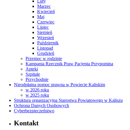
Luty
Marzec
Kwiecień
Maj
Czerwiec
Lipiec
Sierpień
Wrzesień
Październik
Listopad
Grudzień
Przemoc w rodzinie
Kampania Rzecznik Praw Pacjenta Przypomina
Apteki
Szpitale
Przychodnie
Nieodpłatna pomoc prawna w Powiecie Kaliskim
w 2026 roku
w 2025 roku
Struktura organizacyjna Starostwa Powiatowego w Kaliszu
Ochrona Danych Osobowych
Cyberbezpieczeństwo
Kontakt