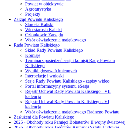
Powiat w obiektywie
Agroturystyka
Projekty
Zarząd Powiatu Kaliskiego
Starosta Kaliski
Wicestarosta Kaliski
Członkowie Zarządu
Wzór oświadczenia majątkowego
Rada Powiatu Kaliskiego
Skład Rady Powiatu Kaliskiego
Komisje
Terminarz posiedzeń sesji i komisji Rady Powiatu
Kaliskiego
Wyniki głosowań imiennych
Interpelacje i wnioski
Sesje Rady Powiatu Kaliskiego - zapisy wideo
Portal informacyjny systemu eSesja
Rejestr Uchwał Rady Powiatu Kaliskiego - VII
kadencja
Rejestr Uchwał Rady Powiatu Kaliskiego - VI
kadencja
Wzór oświadczenia majątkowego Radnego Powiatu
Zasłużeni dla Powiatu Kaliskiego
2025 - Obchody roku Pamięci Bohaterów II wojny światowej
2026 - Obchody roku Twórców Kultury i Sztuki Ludowej