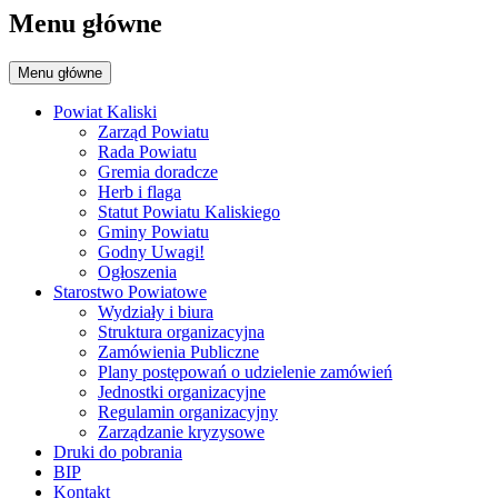
Menu główne
Menu główne
Powiat Kaliski
Zarząd Powiatu
Rada Powiatu
Gremia doradcze
Herb i flaga
Statut Powiatu Kaliskiego
Gminy Powiatu
Godny Uwagi!
Ogłoszenia
Starostwo Powiatowe
Wydziały i biura
Struktura organizacyjna
Zamówienia Publiczne
Plany postępowań o udzielenie zamówień
Jednostki organizacyjne
Regulamin organizacyjny
Zarządzanie kryzysowe
Druki do pobrania
BIP
Kontakt