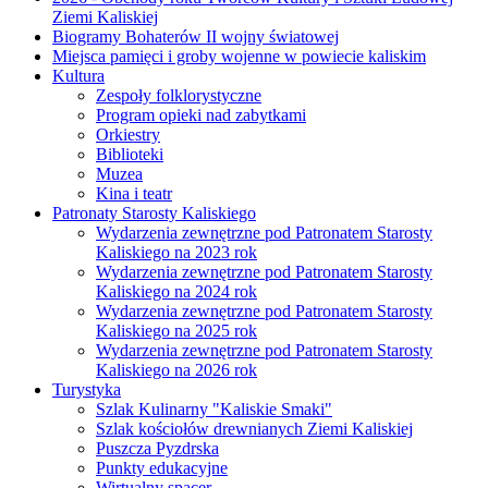
Ziemi Kaliskiej
Biogramy Bohaterów II wojny światowej
Miejsca pamięci i groby wojenne w powiecie kaliskim
Kultura
Zespoły folklorystyczne
Program opieki nad zabytkami
Orkiestry
Biblioteki
Muzea
Kina i teatr
Patronaty Starosty Kaliskiego
Wydarzenia zewnętrzne pod Patronatem Starosty
Kaliskiego na 2023 rok
Wydarzenia zewnętrzne pod Patronatem Starosty
Kaliskiego na 2024 rok
Wydarzenia zewnętrzne pod Patronatem Starosty
Kaliskiego na 2025 rok
Wydarzenia zewnętrzne pod Patronatem Starosty
Kaliskiego na 2026 rok
Turystyka
Szlak Kulinarny "Kaliskie Smaki"
Szlak kościołów drewnianych Ziemi Kaliskiej
Puszcza Pyzdrska
Punkty edukacyjne
Wirtualny spacer