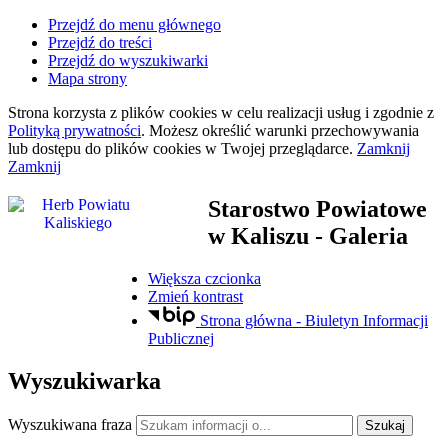
Przejdź do menu głównego
Przejdź do treści
Przejdź do wyszukiwarki
Mapa strony
Strona korzysta z plików
cookies
w celu realizacji usług i zgodnie z
Polityką prywatności
. Możesz określić warunki przechowywania
lub dostępu do plików
cookies
w Twojej przeglądarce.
Zamknij
Zamknij
Starostwo Powiatowe
w Kaliszu
- Galeria
Większa czcionka
Zmień kontrast
Strona główna - Biuletyn Informacji
Publicznej
Wyszukiwarka
Wyszukiwana fraza
Szukaj