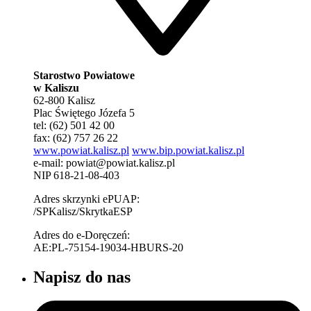
Starostwo Powiatowe
w Kaliszu
62-800 Kalisz
Plac Świętego Józefa 5
tel: (62) 501 42 00
fax: (62) 757 26 22
www.powiat.kalisz.pl
www.bip.powiat.kalisz.pl
e-mail:
powiat@powiat.kalisz.pl
NIP 618-21-08-403
Adres skrzynki ePUAP:
/SPKalisz/SkrytkaESP
Adres do e-Doręczeń:
AE:PL-75154-19034-HBURS-20
Napisz do nas