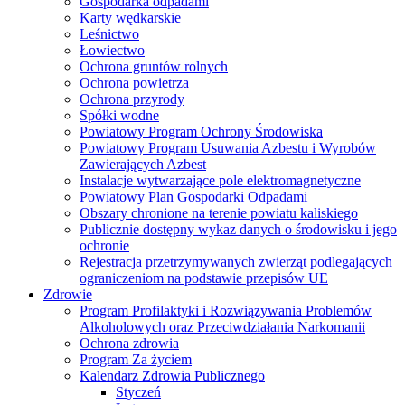
Gospodarka odpadami
Karty wędkarskie
Leśnictwo
Łowiectwo
Ochrona gruntów rolnych
Ochrona powietrza
Ochrona przyrody
Spółki wodne
Powiatowy Program Ochrony Środowiska
Powiatowy Program Usuwania Azbestu i Wyrobów
Zawierających Azbest
Instalacje wytwarzające pole elektromagnetyczne
Powiatowy Plan Gospodarki Odpadami
Obszary chronione na terenie powiatu kaliskiego
Publicznie dostępny wykaz danych o środowisku i jego
ochronie
Rejestracja przetrzymywanych zwierząt podlegających
ograniczeniom na podstawie przepisów UE
Zdrowie
Program Profilaktyki i Rozwiązywania Problemów
Alkoholowych oraz Przeciwdziałania Narkomanii
Ochrona zdrowia
Program Za życiem
Kalendarz Zdrowia Publicznego
Styczeń