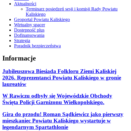
Aktualności
Terminarz posiedzeń sesji i komisji Rady Powiatu
Kaliskiego
Geoportal Powiatu Kaliskiego
Wirtualny spacer
Dostępność plus
Dofinansowania
Strategia
Poradnik bezpieczeństwa
Informacje
Jubileuszowa Biesiada Folkloru Ziemi Kaliskiej
2026. Reprezentanci Powiatu Kaliskiego w gronie
laureatów
W Rawiczu odbyły się Wojewódzkie Obchody
Święta Policji Garnizonu Wielkopolskiego.
Gira do przodu! Roman Sądkiewicz jako pierwszy
mieszkaniec Powiatu Kaliskiego wystartuje w
legendarnym Spartathlonie