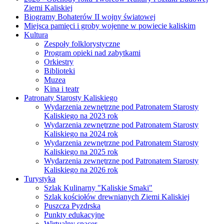
Ziemi Kaliskiej
Biogramy Bohaterów II wojny światowej
Miejsca pamięci i groby wojenne w powiecie kaliskim
Kultura
Zespoły folklorystyczne
Program opieki nad zabytkami
Orkiestry
Biblioteki
Muzea
Kina i teatr
Patronaty Starosty Kaliskiego
Wydarzenia zewnętrzne pod Patronatem Starosty
Kaliskiego na 2023 rok
Wydarzenia zewnętrzne pod Patronatem Starosty
Kaliskiego na 2024 rok
Wydarzenia zewnętrzne pod Patronatem Starosty
Kaliskiego na 2025 rok
Wydarzenia zewnętrzne pod Patronatem Starosty
Kaliskiego na 2026 rok
Turystyka
Szlak Kulinarny "Kaliskie Smaki"
Szlak kościołów drewnianych Ziemi Kaliskiej
Puszcza Pyzdrska
Punkty edukacyjne
Wirtualny spacer