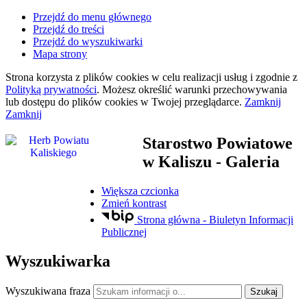
Przejdź do menu głównego
Przejdź do treści
Przejdź do wyszukiwarki
Mapa strony
Strona korzysta z plików
cookies
w celu realizacji usług i zgodnie z
Polityką prywatności
. Możesz określić warunki przechowywania
lub dostępu do plików
cookies
w Twojej przeglądarce.
Zamknij
Zamknij
Starostwo Powiatowe
w Kaliszu
- Galeria
Większa czcionka
Zmień kontrast
Strona główna - Biuletyn Informacji
Publicznej
Wyszukiwarka
Wyszukiwana fraza
Szukaj