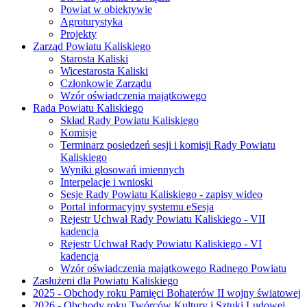
Powiat w obiektywie
Agroturystyka
Projekty
Zarząd Powiatu Kaliskiego
Starosta Kaliski
Wicestarosta Kaliski
Członkowie Zarządu
Wzór oświadczenia majątkowego
Rada Powiatu Kaliskiego
Skład Rady Powiatu Kaliskiego
Komisje
Terminarz posiedzeń sesji i komisji Rady Powiatu
Kaliskiego
Wyniki głosowań imiennych
Interpelacje i wnioski
Sesje Rady Powiatu Kaliskiego - zapisy wideo
Portal informacyjny systemu eSesja
Rejestr Uchwał Rady Powiatu Kaliskiego - VII
kadencja
Rejestr Uchwał Rady Powiatu Kaliskiego - VI
kadencja
Wzór oświadczenia majątkowego Radnego Powiatu
Zasłużeni dla Powiatu Kaliskiego
2025 - Obchody roku Pamięci Bohaterów II wojny światowej
2026 - Obchody roku Twórców Kultury i Sztuki Ludowej