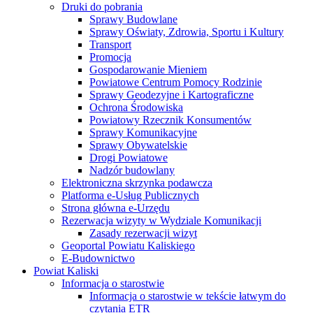
Druki do pobrania
Sprawy Budowlane
Sprawy Oświaty, Zdrowia, Sportu i Kultury
Transport
Promocja
Gospodarowanie Mieniem
Powiatowe Centrum Pomocy Rodzinie
Sprawy Geodezyjne i Kartograficzne
Ochrona Środowiska
Powiatowy Rzecznik Konsumentów
Sprawy Komunikacyjne
Sprawy Obywatelskie
Drogi Powiatowe
Nadzór budowlany
Elektroniczna skrzynka podawcza
Platforma e-Usług Publicznych
Strona główna e-Urzędu
Rezerwacja wizyty w Wydziale Komunikacji
Zasady rezerwacji wizyt
Geoportal Powiatu Kaliskiego
E-Budownictwo
Powiat Kaliski
Informacja o starostwie
Informacja o starostwie w tekście łatwym do
czytania ETR