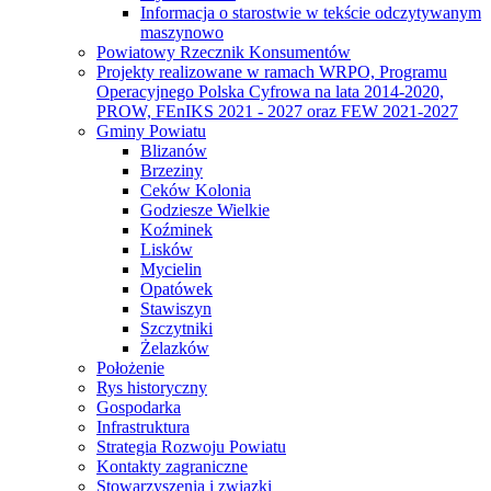
Informacja o starostwie w tekście odczytywanym
maszynowo
Powiatowy Rzecznik Konsumentów
Projekty realizowane w ramach WRPO, Programu
Operacyjnego Polska Cyfrowa na lata 2014-2020,
PROW, FEnIKS 2021 - 2027 oraz FEW 2021-2027
Gminy Powiatu
Blizanów
Brzeziny
Ceków Kolonia
Godziesze Wielkie
Koźminek
Lisków
Mycielin
Opatówek
Stawiszyn
Szczytniki
Żelazków
Położenie
Rys historyczny
Gospodarka
Infrastruktura
Strategia Rozwoju Powiatu
Kontakty zagraniczne
Stowarzyszenia i związki