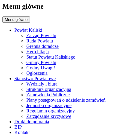
Menu główne
Menu główne
Powiat Kaliski
Zarząd Powiatu
Rada Powiatu
Gremia doradcze
Herb i flaga
Statut Powiatu Kaliskiego
Gminy Powiatu
Godny Uwagi!
Ogłoszenia
Starostwo Powiatowe
Wydziały i biura
Struktura organizacyjna
Zamówienia Publiczne
Plany postępowań o udzielenie zamówień
Jednostki organizacyjne
Regulamin organizacyjny
Zarządzanie kryzysowe
Druki do pobrania
BIP
Kontakt