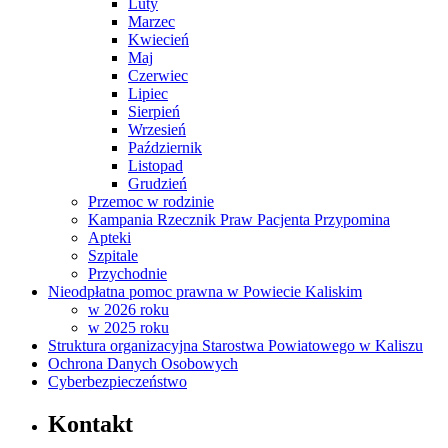
Luty
Marzec
Kwiecień
Maj
Czerwiec
Lipiec
Sierpień
Wrzesień
Październik
Listopad
Grudzień
Przemoc w rodzinie
Kampania Rzecznik Praw Pacjenta Przypomina
Apteki
Szpitale
Przychodnie
Nieodpłatna pomoc prawna w Powiecie Kaliskim
w 2026 roku
w 2025 roku
Struktura organizacyjna Starostwa Powiatowego w Kaliszu
Ochrona Danych Osobowych
Cyberbezpieczeństwo
Kontakt