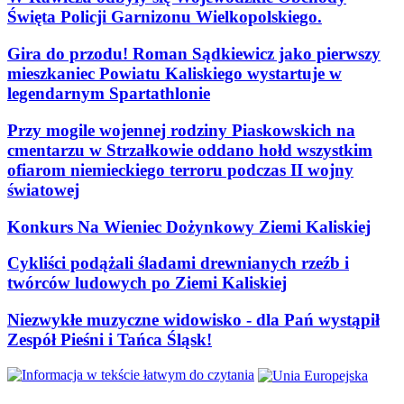
Święta Policji Garnizonu Wielkopolskiego.
Gira do przodu! Roman Sądkiewicz jako pierwszy
mieszkaniec Powiatu Kaliskiego wystartuje w
legendarnym Spartathlonie
Przy mogile wojennej rodziny Piaskowskich na
cmentarzu w Strzałkowie oddano hołd wszystkim
ofiarom niemieckiego terroru podczas II wojny
światowej
Konkurs Na Wieniec Dożynkowy Ziemi Kaliskiej
Cykliści podążali śladami drewnianych rzeźb i
twórców ludowych po Ziemi Kaliskiej
Niezwykłe muzyczne widowisko - dla Pań wystąpił
Zespół Pieśni i Tańca Śląsk!