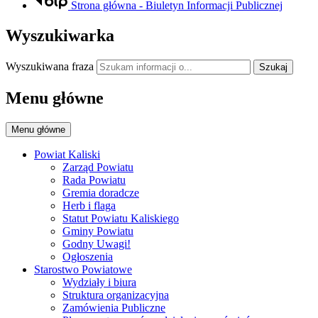
Strona główna - Biuletyn Informacji Publicznej
Wyszukiwarka
Wyszukiwana fraza
Szukaj
Menu główne
Menu główne
Powiat Kaliski
Zarząd Powiatu
Rada Powiatu
Gremia doradcze
Herb i flaga
Statut Powiatu Kaliskiego
Gminy Powiatu
Godny Uwagi!
Ogłoszenia
Starostwo Powiatowe
Wydziały i biura
Struktura organizacyjna
Zamówienia Publiczne