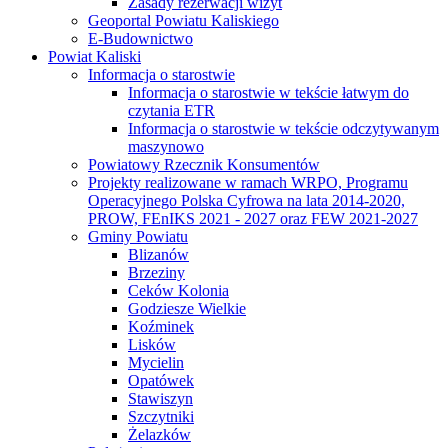
Zasady rezerwacji wizyt
Geoportal Powiatu Kaliskiego
E-Budownictwo
Powiat Kaliski
Informacja o starostwie
Informacja o starostwie w tekście łatwym do
czytania ETR
Informacja o starostwie w tekście odczytywanym
maszynowo
Powiatowy Rzecznik Konsumentów
Projekty realizowane w ramach WRPO, Programu
Operacyjnego Polska Cyfrowa na lata 2014-2020,
PROW, FEnIKS 2021 - 2027 oraz FEW 2021-2027
Gminy Powiatu
Blizanów
Brzeziny
Ceków Kolonia
Godziesze Wielkie
Koźminek
Lisków
Mycielin
Opatówek
Stawiszyn
Szczytniki
Żelazków