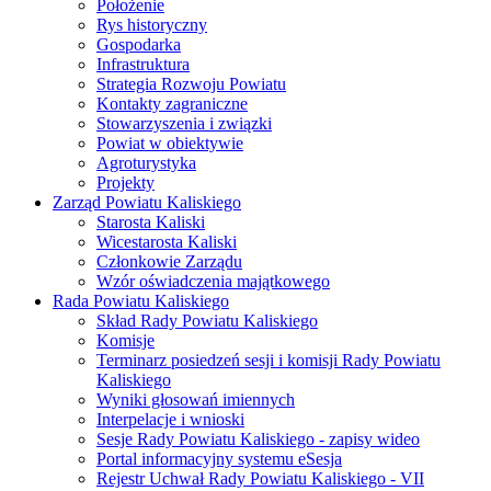
Położenie
Rys historyczny
Gospodarka
Infrastruktura
Strategia Rozwoju Powiatu
Kontakty zagraniczne
Stowarzyszenia i związki
Powiat w obiektywie
Agroturystyka
Projekty
Zarząd Powiatu Kaliskiego
Starosta Kaliski
Wicestarosta Kaliski
Członkowie Zarządu
Wzór oświadczenia majątkowego
Rada Powiatu Kaliskiego
Skład Rady Powiatu Kaliskiego
Komisje
Terminarz posiedzeń sesji i komisji Rady Powiatu
Kaliskiego
Wyniki głosowań imiennych
Interpelacje i wnioski
Sesje Rady Powiatu Kaliskiego - zapisy wideo
Portal informacyjny systemu eSesja
Rejestr Uchwał Rady Powiatu Kaliskiego - VII