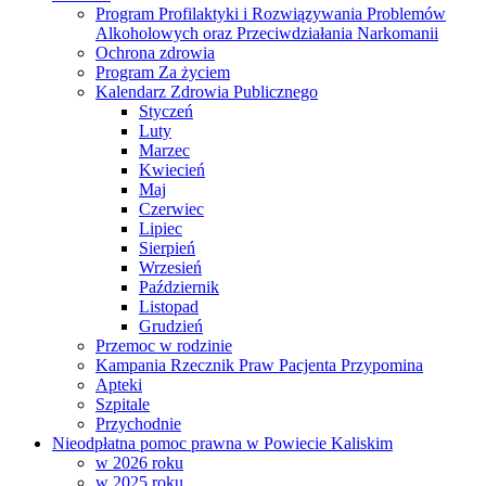
Program Profilaktyki i Rozwiązywania Problemów
Alkoholowych oraz Przeciwdziałania Narkomanii
Ochrona zdrowia
Program Za życiem
Kalendarz Zdrowia Publicznego
Styczeń
Luty
Marzec
Kwiecień
Maj
Czerwiec
Lipiec
Sierpień
Wrzesień
Październik
Listopad
Grudzień
Przemoc w rodzinie
Kampania Rzecznik Praw Pacjenta Przypomina
Apteki
Szpitale
Przychodnie
Nieodpłatna pomoc prawna w Powiecie Kaliskim
w 2026 roku
w 2025 roku