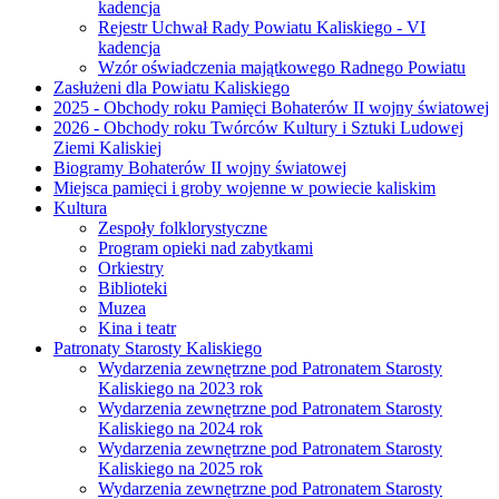
kadencja
Rejestr Uchwał Rady Powiatu Kaliskiego - VI
kadencja
Wzór oświadczenia majątkowego Radnego Powiatu
Zasłużeni dla Powiatu Kaliskiego
2025 - Obchody roku Pamięci Bohaterów II wojny światowej
2026 - Obchody roku Twórców Kultury i Sztuki Ludowej
Ziemi Kaliskiej
Biogramy Bohaterów II wojny światowej
Miejsca pamięci i groby wojenne w powiecie kaliskim
Kultura
Zespoły folklorystyczne
Program opieki nad zabytkami
Orkiestry
Biblioteki
Muzea
Kina i teatr
Patronaty Starosty Kaliskiego
Wydarzenia zewnętrzne pod Patronatem Starosty
Kaliskiego na 2023 rok
Wydarzenia zewnętrzne pod Patronatem Starosty
Kaliskiego na 2024 rok
Wydarzenia zewnętrzne pod Patronatem Starosty
Kaliskiego na 2025 rok
Wydarzenia zewnętrzne pod Patronatem Starosty