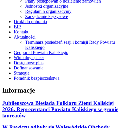
Plany postępowań o udzielenie zamówień
Jednostki organizacyjne
Regulamin organizacyjny
Zarządzanie kryzysowe
Druki do pobrania
BIP
Kontakt
Aktualności
Terminarz posiedzeń sesji i komisji Rady Powiatu
Kaliskiego
Geoportal Powiatu Kaliskiego
Wirtualny spacer
Dostępność plus
Dofinansowania
Strategia
Poradnik bezpieczeństwa
Informacje
Jubileuszowa Biesiada Folkloru Ziemi Kaliskiej
2026. Reprezentanci Powiatu Kaliskiego w gronie
laureatów
W Rawiczu odbyły się Wojewódzkie Obchody