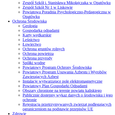
Zespół Szkół i. Stanisława Mikołajczaka w Opatówku
Zespół Szkół Nr 1 w Liskowie
Powiatowa Poradnia Psychologiczno-Pedagogiczna w
Opatówku
Ochrona Środowiska
Geologia
Gospodarka odpadami
Karty wędkarskie
Leśnictwo
Łowiectwo
Ochrona gruntów rolnych
Ochrona powietrza
Ochrona przyrody
Spółki wodne
Powiatowy Program Ochrony Środowiska
Powiatowy Program Usuwania Azbestu i Wyrobów
Zawierających Azbest
Instalacje wytwarzające pole elektromagnetyczne
Powiatowy Plan Gospodarki Odpadami
Obszary chronione na terenie powiatu kaliskiego
Publicznie dostępny wykaz danych o środowisku i jego
ochronie
Rejestracja przetrzymywanych zwierząt podlegających
ograniczeniom na podstawie przepisów UE
Zdrowie