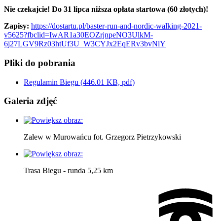
Nie czekajcie! Do 31 lipca niższa opłata startowa (60 złotych)!
Zapisy:
https://dostartu.pl/baster-run-and-nordic-walking-2021-
v5625?fbclid=IwAR1a30EOZrjnpeNO3UlkM-
6j27LGV9Rz03htUf3U_W3CYJx2EqERv3bvNlY
Pliki do pobrania
Regulamin Biegu
(446.01 KB, pdf)
Galeria zdjęć
Zalew w Murowańcu fot. Grzegorz Pietrzykowski
Trasa Biegu - runda 5,25 km