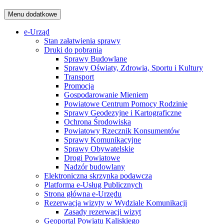
Menu dodatkowe
e-Urząd
Stan załatwienia sprawy
Druki do pobrania
Sprawy Budowlane
Sprawy Oświaty, Zdrowia, Sportu i Kultury
Transport
Promocja
Gospodarowanie Mieniem
Powiatowe Centrum Pomocy Rodzinie
Sprawy Geodezyjne i Kartograficzne
Ochrona Środowiska
Powiatowy Rzecznik Konsumentów
Sprawy Komunikacyjne
Sprawy Obywatelskie
Drogi Powiatowe
Nadzór budowlany
Elektroniczna skrzynka podawcza
Platforma e-Usług Publicznych
Strona główna e-Urzędu
Rezerwacja wizyty w Wydziale Komunikacji
Zasady rezerwacji wizyt
Geoportal Powiatu Kaliskiego