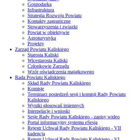
Gospodarka
Infrastruktura
Strategia Rozwoju Powiatu
Kontakty zagraniczne
Stowarzyszenia i związki
Powiat w obiektywie
Agroturystyka
Projekty
Zarząd Powiatu Kaliskiego
Starosta Kaliski
Wicestarosta Kaliski
Członkowie Zarządu
Wzór oświadczenia majątkowego
Rada Powiatu Kaliskiego
Skład Rady Powiatu Kaliskiego
Komisje
Terminarz posiedzeń sesji i komisji Rady Powiatu
Kaliskiego
Wyniki głosowań imiennych
Interpelacje i wnioski
Sesje Rady Powiatu Kaliskiego - zapisy wideo
Portal informacyjny systemu eSesja
Rejestr Uchwał Rady Powiatu Kaliskiego - VII
kadencja
Rejestr Uchwał Rady Powiatu Kaliskiego - VI