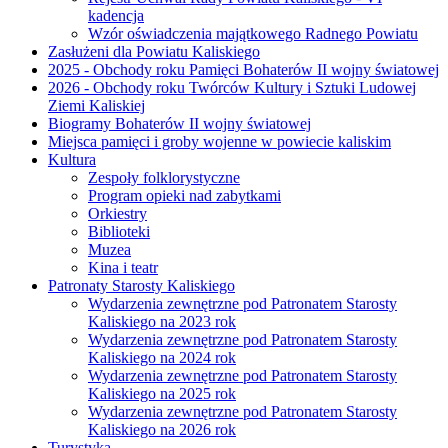
kadencja
Wzór oświadczenia majątkowego Radnego Powiatu
Zasłużeni dla Powiatu Kaliskiego
2025 - Obchody roku Pamięci Bohaterów II wojny światowej
2026 - Obchody roku Twórców Kultury i Sztuki Ludowej
Ziemi Kaliskiej
Biogramy Bohaterów II wojny światowej
Miejsca pamięci i groby wojenne w powiecie kaliskim
Kultura
Zespoły folklorystyczne
Program opieki nad zabytkami
Orkiestry
Biblioteki
Muzea
Kina i teatr
Patronaty Starosty Kaliskiego
Wydarzenia zewnętrzne pod Patronatem Starosty
Kaliskiego na 2023 rok
Wydarzenia zewnętrzne pod Patronatem Starosty
Kaliskiego na 2024 rok
Wydarzenia zewnętrzne pod Patronatem Starosty
Kaliskiego na 2025 rok
Wydarzenia zewnętrzne pod Patronatem Starosty
Kaliskiego na 2026 rok
Turystyka