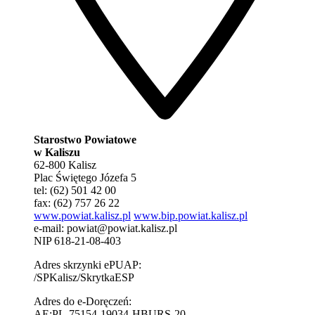
Starostwo Powiatowe
w Kaliszu
62-800 Kalisz
Plac Świętego Józefa 5
tel: (62) 501 42 00
fax: (62) 757 26 22
www.powiat.kalisz.pl
www.bip.powiat.kalisz.pl
e-mail:
powiat@powiat.kalisz.pl
NIP 618-21-08-403
Adres skrzynki ePUAP:
/SPKalisz/SkrytkaESP
Adres do e-Doręczeń:
AE:PL-75154-19034-HBURS-20