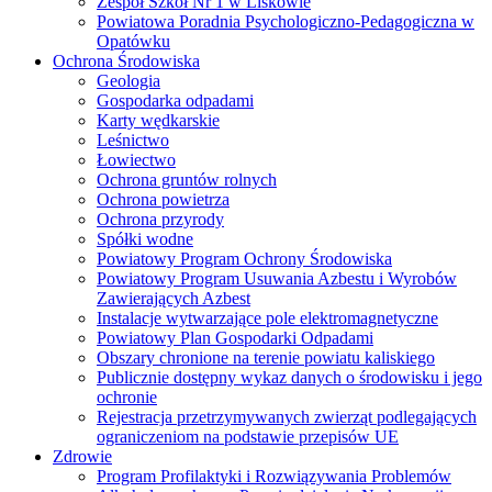
Zespół Szkół Nr 1 w Liskowie
Powiatowa Poradnia Psychologiczno-Pedagogiczna w
Opatówku
Ochrona Środowiska
Geologia
Gospodarka odpadami
Karty wędkarskie
Leśnictwo
Łowiectwo
Ochrona gruntów rolnych
Ochrona powietrza
Ochrona przyrody
Spółki wodne
Powiatowy Program Ochrony Środowiska
Powiatowy Program Usuwania Azbestu i Wyrobów
Zawierających Azbest
Instalacje wytwarzające pole elektromagnetyczne
Powiatowy Plan Gospodarki Odpadami
Obszary chronione na terenie powiatu kaliskiego
Publicznie dostępny wykaz danych o środowisku i jego
ochronie
Rejestracja przetrzymywanych zwierząt podlegających
ograniczeniom na podstawie przepisów UE
Zdrowie
Program Profilaktyki i Rozwiązywania Problemów