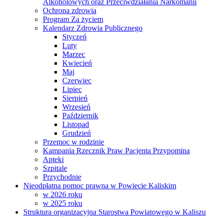
Alkoholowych oraz Przeciwdziałania Narkomanii
Ochrona zdrowia
Program Za życiem
Kalendarz Zdrowia Publicznego
Styczeń
Luty
Marzec
Kwiecień
Maj
Czerwiec
Lipiec
Sierpień
Wrzesień
Październik
Listopad
Grudzień
Przemoc w rodzinie
Kampania Rzecznik Praw Pacjenta Przypomina
Apteki
Szpitale
Przychodnie
Nieodpłatna pomoc prawna w Powiecie Kaliskim
w 2026 roku
w 2025 roku
Struktura organizacyjna Starostwa Powiatowego w Kaliszu