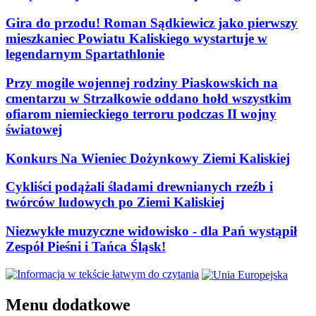
Gira do przodu! Roman Sądkiewicz jako pierwszy
mieszkaniec Powiatu Kaliskiego wystartuje w
legendarnym Spartathlonie
Przy mogile wojennej rodziny Piaskowskich na
cmentarzu w Strzałkowie oddano hołd wszystkim
ofiarom niemieckiego terroru podczas II wojny
światowej
Konkurs Na Wieniec Dożynkowy Ziemi Kaliskiej
Cykliści podążali śladami drewnianych rzeźb i
twórców ludowych po Ziemi Kaliskiej
Niezwykłe muzyczne widowisko - dla Pań wystąpił
Zespół Pieśni i Tańca Śląsk!
Menu dodatkowe