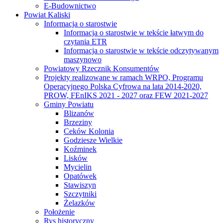
E-Budownictwo
Powiat Kaliski
Informacja o starostwie
Informacja o starostwie w tekście łatwym do
czytania ETR
Informacja o starostwie w tekście odczytywanym
maszynowo
Powiatowy Rzecznik Konsumentów
Projekty realizowane w ramach WRPO, Programu
Operacyjnego Polska Cyfrowa na lata 2014-2020,
PROW, FEnIKS 2021 - 2027 oraz FEW 2021-2027
Gminy Powiatu
Blizanów
Brzeziny
Ceków Kolonia
Godziesze Wielkie
Koźminek
Lisków
Mycielin
Opatówek
Stawiszyn
Szczytniki
Żelazków
Położenie
Rys historyczny