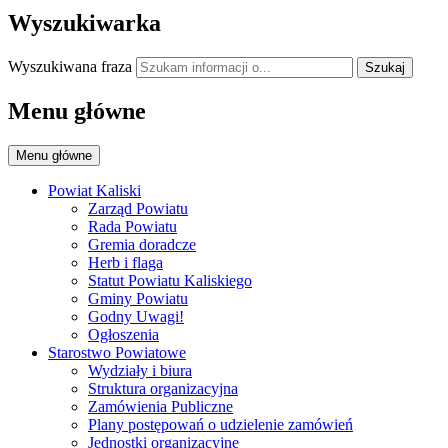
Wyszukiwarka
Wyszukiwana fraza
Szukaj
Menu główne
Menu główne
Powiat Kaliski
Zarząd Powiatu
Rada Powiatu
Gremia doradcze
Herb i flaga
Statut Powiatu Kaliskiego
Gminy Powiatu
Godny Uwagi!
Ogłoszenia
Starostwo Powiatowe
Wydziały i biura
Struktura organizacyjna
Zamówienia Publiczne
Plany postępowań o udzielenie zamówień
Jednostki organizacyjne