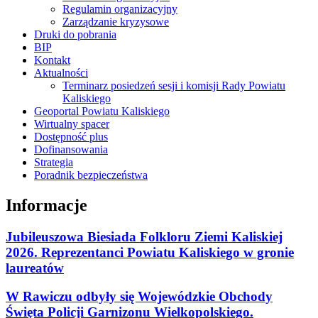
Regulamin organizacyjny
Zarządzanie kryzysowe
Druki do pobrania
BIP
Kontakt
Aktualności
Terminarz posiedzeń sesji i komisji Rady Powiatu
Kaliskiego
Geoportal Powiatu Kaliskiego
Wirtualny spacer
Dostępność plus
Dofinansowania
Strategia
Poradnik bezpieczeństwa
Informacje
Jubileuszowa Biesiada Folkloru Ziemi Kaliskiej
2026. Reprezentanci Powiatu Kaliskiego w gronie
laureatów
W Rawiczu odbyły się Wojewódzkie Obchody
Święta Policji Garnizonu Wielkopolskiego.