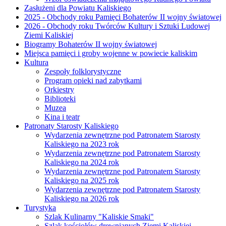
Zasłużeni dla Powiatu Kaliskiego
2025 - Obchody roku Pamięci Bohaterów II wojny światowej
2026 - Obchody roku Twórców Kultury i Sztuki Ludowej
Ziemi Kaliskiej
Biogramy Bohaterów II wojny światowej
Miejsca pamięci i groby wojenne w powiecie kaliskim
Kultura
Zespoły folklorystyczne
Program opieki nad zabytkami
Orkiestry
Biblioteki
Muzea
Kina i teatr
Patronaty Starosty Kaliskiego
Wydarzenia zewnętrzne pod Patronatem Starosty
Kaliskiego na 2023 rok
Wydarzenia zewnętrzne pod Patronatem Starosty
Kaliskiego na 2024 rok
Wydarzenia zewnętrzne pod Patronatem Starosty
Kaliskiego na 2025 rok
Wydarzenia zewnętrzne pod Patronatem Starosty
Kaliskiego na 2026 rok
Turystyka
Szlak Kulinarny "Kaliskie Smaki"
Szlak kościołów drewnianych Ziemi Kaliskiej