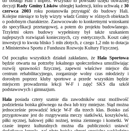
do obsługi Hali i imprez. Wszystko to powstało dzięki odważnej
decyzji
Rady Gminy Lisków
ubiegłej kadencji, która uchwałą z
30
czerwca 2003
roku postanowiła przystąpić do budowy Hali.
Kolejne miesiące to były wizyty władz Gminy w różnych obiektach
o podobnym charakterze. Zaowocowało to konkretnymi wnioskami
do specyfikacji przetargowej, a potem do projektu budowlanego.
Trzyletni okres budowy wypełniony był także szukaniem
najlepszych rozwiązań koniecznych, czy estetycznych. Koszt całej
inwestycji to kwota blisko 5 mln złotych, z czego 1,2 mln to dotacja
z Ministerstwa Sportu z Funduszu Rozwoju Kultury Fizycznej.
Od początku wszystkich działań zakładano, że
Hala Sportowa
będzie otwarta na potrzeby lokalnego społeczeństwa umożliwiając
rozwój sprawności fizycznej, zapewni właściwe miejsce dla
centrum rehabilitacyjnego, zorganizuje wolny czas młodzieży i
dorosłym poprzez kluby sportowe a przede wszystkim będzie
miejscem prowadzenia lekcji W-F i zajęć SKS dla szkół
podstawowych i gimnazjum.
Hala
posiada cztery szatnie dla zawodników oraz możliwość
podzielenia boiska głównego na dwa lub trzy mniejsze. Stąd można
jednocześnie prowadzić lekcje W-F dla trzech klas. Boisko zaś
przygotowane jest do rozgrywania meczy siatkówki, koszykówki,
piłki ręcznej, halowej piłki nożnej, tenisa ziemnego i kometki. W
czasie imprez kulturalnych można dla publiczności ustawić
dodatkowe krzesła, zaś płytę boiska chroni specjalna wykładzina