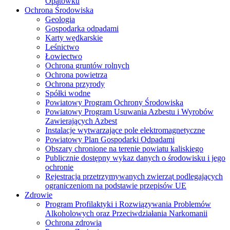
Opatówku
Ochrona Środowiska
Geologia
Gospodarka odpadami
Karty wędkarskie
Leśnictwo
Łowiectwo
Ochrona gruntów rolnych
Ochrona powietrza
Ochrona przyrody
Spółki wodne
Powiatowy Program Ochrony Środowiska
Powiatowy Program Usuwania Azbestu i Wyrobów
Zawierających Azbest
Instalacje wytwarzające pole elektromagnetyczne
Powiatowy Plan Gospodarki Odpadami
Obszary chronione na terenie powiatu kaliskiego
Publicznie dostępny wykaz danych o środowisku i jego
ochronie
Rejestracja przetrzymywanych zwierząt podlegających
ograniczeniom na podstawie przepisów UE
Zdrowie
Program Profilaktyki i Rozwiązywania Problemów
Alkoholowych oraz Przeciwdziałania Narkomanii
Ochrona zdrowia