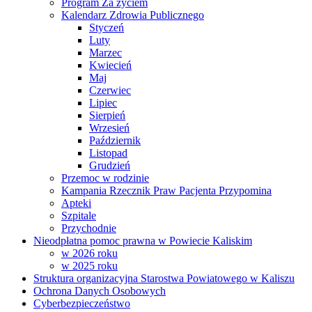
Program Za życiem
Kalendarz Zdrowia Publicznego
Styczeń
Luty
Marzec
Kwiecień
Maj
Czerwiec
Lipiec
Sierpień
Wrzesień
Październik
Listopad
Grudzień
Przemoc w rodzinie
Kampania Rzecznik Praw Pacjenta Przypomina
Apteki
Szpitale
Przychodnie
Nieodpłatna pomoc prawna w Powiecie Kaliskim
w 2026 roku
w 2025 roku
Struktura organizacyjna Starostwa Powiatowego w Kaliszu
Ochrona Danych Osobowych
Cyberbezpieczeństwo