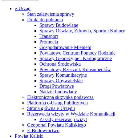
e-Urząd
Stan załatwienia sprawy
Druki do pobrania
Sprawy Budowlane
Sprawy Oświaty, Zdrowia, Sportu i Kultury
Transport
Promocja
Gospodarowanie Mieniem
Powiatowe Centrum Pomocy Rodzinie
Sprawy Geodezyjne i Kartograficzne
Ochrona Środowiska
Powiatowy Rzecznik Konsumentów
Sprawy Komunikacyjne
Sprawy Obywatelskie
Drogi Powiatowe
Nadzór budowlany
Elektroniczna skrzynka podawcza
Platforma e-Usług Publicznych
Strona główna e-Urzędu
Rezerwacja wizyty w Wydziale Komunikacji
Zasady rezerwacji wizyt
Geoportal Powiatu Kaliskiego
E-Budownictwo
Powiat Kaliski