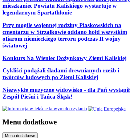
mieszkaniec Powiatu Kaliskiego wystartuje w
legendarnym Spartathlonie
Przy mogile wojennej rodziny Piaskowskich na
cmentarzu w Strzałkowie oddano hołd wszystkim
ofiarom niemieckiego terroru podczas II wojny
światowej
Konkurs Na Wieniec Dożynkowy Ziemi Kaliskiej
Cykliści podążali śladami drewnianych rzeźb i
twórców ludowych po Ziemi Kaliskiej
Niezwykłe muzyczne widowisko - dla Pań wystąpił
Zespół Pieśni i Tańca Śląsk!
Menu dodatkowe
Menu dodatkowe