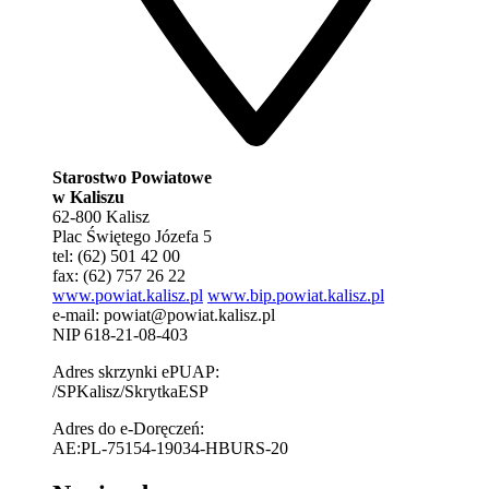
Starostwo Powiatowe
w Kaliszu
62-800 Kalisz
Plac Świętego Józefa 5
tel: (62) 501 42 00
fax: (62) 757 26 22
www.powiat.kalisz.pl
www.bip.powiat.kalisz.pl
e-mail:
powiat@powiat.kalisz.pl
NIP 618-21-08-403
Adres skrzynki ePUAP:
/SPKalisz/SkrytkaESP
Adres do e-Doręczeń:
AE:PL-75154-19034-HBURS-20