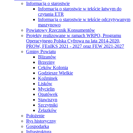
Informacja o starostwie
Informacja o starostwie w tekście łatwym do
czytania ETR
Informacja o starostwie w tekście odczytywanym
maszynowo
Powiatowy Rzecznik Konsumentów
Projekty realizowane w ramach WRPO, Programu
Operacyjnego Polska Cyfrowa na lata 2014-2020,
PROW, FEnIKS 2021 - 2027 oraz FEW 2021-2027
Gminy Powiatu
Blizanów
Brzeziny
Ceków Kolonia
Godziesze Wielkie
Koźminek
Lisków
Mycielin
Opatówek
Stawiszyn
Szczytniki
Żelazków
Położenie
Rys historyczny
Gospodarka
Infrastruktura