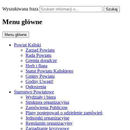
Wyszukiwana fraza
Szukaj
Menu główne
Menu główne
Powiat Kaliski
Zarząd Powiatu
Rada Powiatu
Gremia doradcze
Herb i flaga
Statut Powiatu Kaliskiego
Gminy Powiatu
Godny Uwagi!
Ogłoszenia
Starostwo Powiatowe
Wydziały i biura
Struktura organizacyjna
Zamówienia Publiczne
Plany postępowań o udzielenie zamówień
Jednostki organizacyjne
Regulamin organizacyjny
Zarządzanie kryzysowe