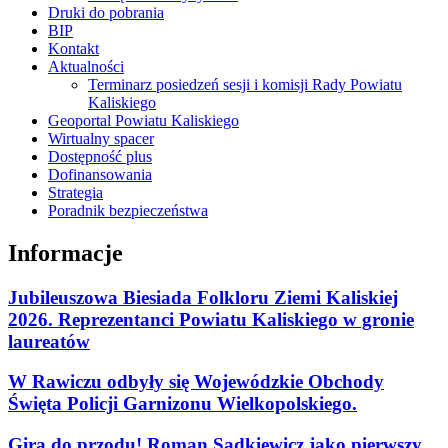
Druki do pobrania
BIP
Kontakt
Aktualności
Terminarz posiedzeń sesji i komisji Rady Powiatu
Kaliskiego
Geoportal Powiatu Kaliskiego
Wirtualny spacer
Dostępność plus
Dofinansowania
Strategia
Poradnik bezpieczeństwa
Informacje
Jubileuszowa Biesiada Folkloru Ziemi Kaliskiej
2026. Reprezentanci Powiatu Kaliskiego w gronie
laureatów
W Rawiczu odbyły się Wojewódzkie Obchody
Święta Policji Garnizonu Wielkopolskiego.
Gira do przodu! Roman Sądkiewicz jako pierwszy