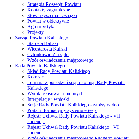
Strategia Rozwoju Powiatu
Kontakty zagraniczne
Stowarzyszenia i związki
Powiat w obiektywie
Agroturystyka
Projekty
Zarząd Powiatu Kaliskiego
Starosta Kaliski
Wicestarosta Kaliski
Członkowie Zarządu
Wzór oświadczenia majątkowego
Rada Powiatu Kaliskiego
Skład Rady Powiatu Kaliskiego
Komisje
Terminarz posiedzeń sesji i komisji Rady Powiatu
Kaliskiego
Wyniki głosowań imiennych
Interpelacje i wnioski
Sesje Rady Powiatu Kaliskiego - zapisy wideo
Portal informacyjny systemu eSesja
Rejestr Uchwał Rady Powiatu Kaliskiego - VII
kadencja
Rejestr Uchwał Rady Powiatu Kaliskiego - VI
kadencja
Wzór oświadczenia majątkowego Radnego Powiatu