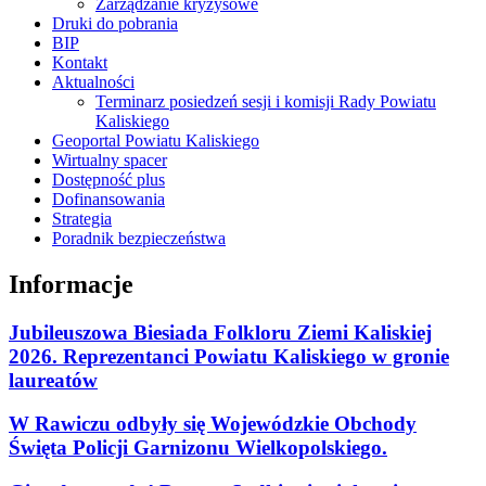
Zarządzanie kryzysowe
Druki do pobrania
BIP
Kontakt
Aktualności
Terminarz posiedzeń sesji i komisji Rady Powiatu
Kaliskiego
Geoportal Powiatu Kaliskiego
Wirtualny spacer
Dostępność plus
Dofinansowania
Strategia
Poradnik bezpieczeństwa
Informacje
Jubileuszowa Biesiada Folkloru Ziemi Kaliskiej
2026. Reprezentanci Powiatu Kaliskiego w gronie
laureatów
W Rawiczu odbyły się Wojewódzkie Obchody
Święta Policji Garnizonu Wielkopolskiego.