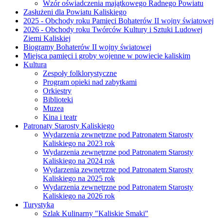
Wzór oświadczenia majątkowego Radnego Powiatu
Zasłużeni dla Powiatu Kaliskiego
2025 - Obchody roku Pamięci Bohaterów II wojny światowej
2026 - Obchody roku Twórców Kultury i Sztuki Ludowej
Ziemi Kaliskiej
Biogramy Bohaterów II wojny światowej
Miejsca pamięci i groby wojenne w powiecie kaliskim
Kultura
Zespoły folklorystyczne
Program opieki nad zabytkami
Orkiestry
Biblioteki
Muzea
Kina i teatr
Patronaty Starosty Kaliskiego
Wydarzenia zewnętrzne pod Patronatem Starosty
Kaliskiego na 2023 rok
Wydarzenia zewnętrzne pod Patronatem Starosty
Kaliskiego na 2024 rok
Wydarzenia zewnętrzne pod Patronatem Starosty
Kaliskiego na 2025 rok
Wydarzenia zewnętrzne pod Patronatem Starosty
Kaliskiego na 2026 rok
Turystyka
Szlak Kulinarny "Kaliskie Smaki"