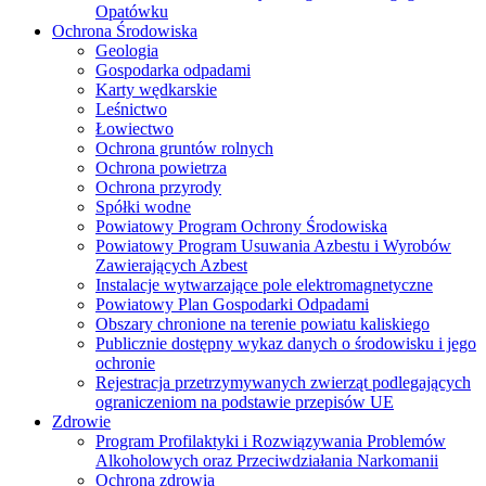
Opatówku
Ochrona Środowiska
Geologia
Gospodarka odpadami
Karty wędkarskie
Leśnictwo
Łowiectwo
Ochrona gruntów rolnych
Ochrona powietrza
Ochrona przyrody
Spółki wodne
Powiatowy Program Ochrony Środowiska
Powiatowy Program Usuwania Azbestu i Wyrobów
Zawierających Azbest
Instalacje wytwarzające pole elektromagnetyczne
Powiatowy Plan Gospodarki Odpadami
Obszary chronione na terenie powiatu kaliskiego
Publicznie dostępny wykaz danych o środowisku i jego
ochronie
Rejestracja przetrzymywanych zwierząt podlegających
ograniczeniom na podstawie przepisów UE
Zdrowie
Program Profilaktyki i Rozwiązywania Problemów
Alkoholowych oraz Przeciwdziałania Narkomanii
Ochrona zdrowia