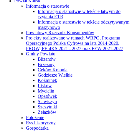
Powiat Kaliski
Informacja o starostwie
Informacja o starostwie w tekście łatwym do
czytania ETR
Informacja o starostwie w tekście odczytywanym
maszynowo
Powiatowy Rzecznik Konsumentów
Projekty realizowane w ramach WRPO, Programu
Operacyjnego Polska Cyfrowa na lata 2014-2020,
PROW, FEnIKS 2021 - 2027 oraz FEW 2021-2027
Gminy Powiatu
Blizanów
Brzeziny
Ceków Kolonia
Godziesze Wielkie
Koźminek
Lisków
Mycielin
Opatówek
Stawiszyn
Szczytniki
Żelazków
Położenie
Rys historyczny
Gospodarka