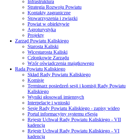
Infrastruktura
Strategia Rozwoju Powiatu
Kontakty zagraniczne
Stowarzyszenia i związki
Powiat w obiektywie
Agroturystyka
Projekty
Zarząd Powiatu Kaliskiego
Starosta Kaliski
Wicestarosta Kaliski
Członkowie Zarządu
Wzór oświadczenia majątkowego
Rada Powiatu Kaliskiego
Skład Rady Powiatu Kaliskiego
Komisje
Terminarz posiedzeń sesji i komisji Rady Powiatu
Kaliskiego
Wyniki głosowań imiennych
Interpelacje i wnioski
Sesje Rady Powiatu Kaliskiego - zapisy wideo
Portal informacyjny systemu eSesja
Rejestr Uchwał Rady Powiatu Kaliskiego - VII
kadencja
Rejestr Uchwał Rady Powiatu Kaliskiego - VI
kadencja