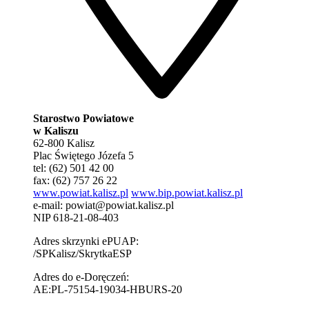
Starostwo Powiatowe
w Kaliszu
62-800 Kalisz
Plac Świętego Józefa 5
tel: (62) 501 42 00
fax: (62) 757 26 22
www.powiat.kalisz.pl
www.bip.powiat.kalisz.pl
e-mail:
powiat@powiat.kalisz.pl
NIP 618-21-08-403
Adres skrzynki ePUAP:
/SPKalisz/SkrytkaESP
Adres do e-Doręczeń:
AE:PL-75154-19034-HBURS-20