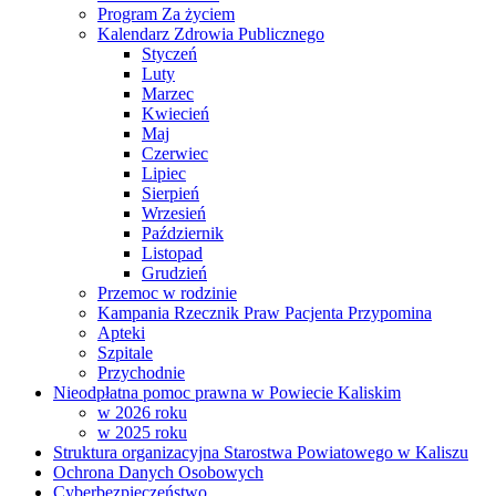
Program Za życiem
Kalendarz Zdrowia Publicznego
Styczeń
Luty
Marzec
Kwiecień
Maj
Czerwiec
Lipiec
Sierpień
Wrzesień
Październik
Listopad
Grudzień
Przemoc w rodzinie
Kampania Rzecznik Praw Pacjenta Przypomina
Apteki
Szpitale
Przychodnie
Nieodpłatna pomoc prawna w Powiecie Kaliskim
w 2026 roku
w 2025 roku
Struktura organizacyjna Starostwa Powiatowego w Kaliszu
Ochrona Danych Osobowych
Cyberbezpieczeństwo