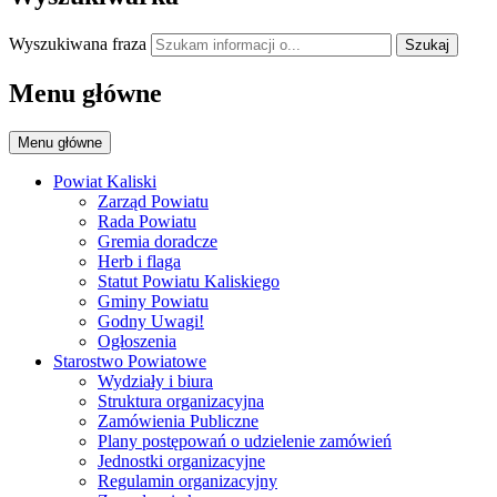
Wyszukiwana fraza
Szukaj
Menu główne
Menu główne
Powiat Kaliski
Zarząd Powiatu
Rada Powiatu
Gremia doradcze
Herb i flaga
Statut Powiatu Kaliskiego
Gminy Powiatu
Godny Uwagi!
Ogłoszenia
Starostwo Powiatowe
Wydziały i biura
Struktura organizacyjna
Zamówienia Publiczne
Plany postępowań o udzielenie zamówień
Jednostki organizacyjne
Regulamin organizacyjny