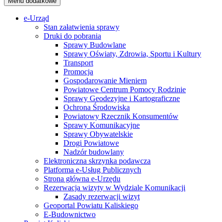
Menu dodatkowe
e-Urząd
Stan załatwienia sprawy
Druki do pobrania
Sprawy Budowlane
Sprawy Oświaty, Zdrowia, Sportu i Kultury
Transport
Promocja
Gospodarowanie Mieniem
Powiatowe Centrum Pomocy Rodzinie
Sprawy Geodezyjne i Kartograficzne
Ochrona Środowiska
Powiatowy Rzecznik Konsumentów
Sprawy Komunikacyjne
Sprawy Obywatelskie
Drogi Powiatowe
Nadzór budowlany
Elektroniczna skrzynka podawcza
Platforma e-Usług Publicznych
Strona główna e-Urzędu
Rezerwacja wizyty w Wydziale Komunikacji
Zasady rezerwacji wizyt
Geoportal Powiatu Kaliskiego
E-Budownictwo