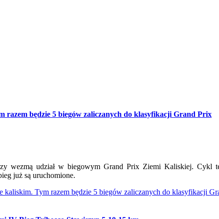
razem będzie 5 biegów zaliczanych do klasyfikacji Grand Prix
rzy wezmą udział w biegowym Grand Prix Ziemi Kaliskiej. Cykl t
bieg już są uruchomione.
aliskim. Tym razem będzie 5 biegów zaliczanych do klasyfikacji Gr