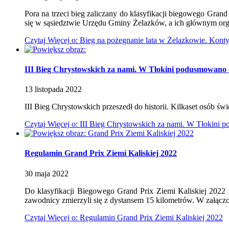
Pora na trzeci bieg zaliczany do klasyfikacji biegowego Gran
się w sąsiedztwie Urzędu Gminy Żelazków, a ich głównym org
Czytaj
Więcej
o: Bieg na pożegnanie lata w Żelazkowie. Kont
III Bieg Chrystowskich za nami. W Tłokini podusmowano G
13
listopada
2022
III Bieg Chrystowskich przeszedł do historii. Kilkaset osób ś
Czytaj
Więcej
o: III Bieg Chrystowskich za nami. W Tłokini 
Regulamin Grand Prix Ziemi Kaliskiej 2022
30
maja
2022
Do klasyfikacji Biegowego Grand Prix Ziemi Kaliskiej 2022 
zawodnicy zmierzyli się z dystansem 15 kilometrów. W załączo
Czytaj
Więcej
o: Regulamin Grand Prix Ziemi Kaliskiej 2022