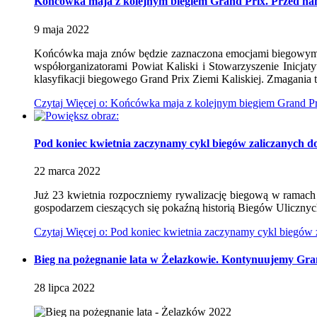
Końcówka maja z kolejnym biegiem Grand Prix. Przed nam
9
maja
2022
Końcówka maja znów będzie zaznaczona emocjami biegowymi. 
współorganizatorami Powiat Kaliski i Stowarzyszenie Inicjat
klasyfikacji biegowego Grand Prix Ziemi Kaliskiej. Zmagania 
Czytaj
Więcej
o: Końcówka maja z kolejnym biegiem Grand Pr
Pod koniec kwietnia zaczynamy cykl biegów zaliczanych do 
22
marca
2022
Już 23 kwietnia rozpoczniemy rywalizację biegową w ramach k
gospodarzem cieszących się pokaźną historią Biegów Ulicznyc
Czytaj
Więcej
o: Pod koniec kwietnia zaczynamy cykl biegów z
Bieg na pożegnanie lata w Żelazkowie. Kontynuujemy Gran
28
lipca
2022