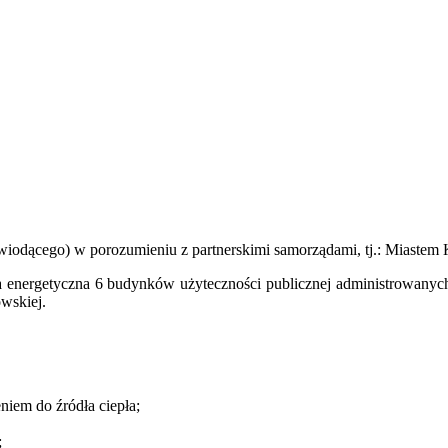
 wiodącego) w porozumieniu z partnerskimi samorządami, tj.: Miaste
 energetyczna 6 budynków użyteczności publicznej administrowanych 
wskiej.
iem do źródła ciepła;
;