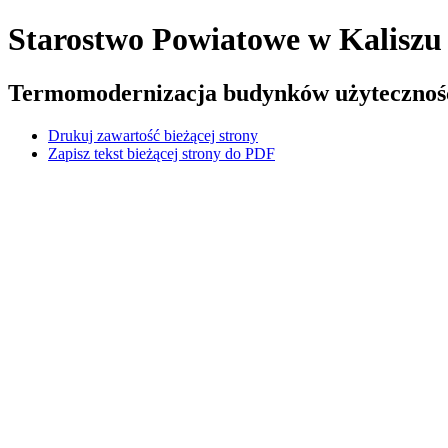
Starostwo Powiatowe
w Kaliszu
Termomodernizacja budynków użyteczności
Drukuj zawartość bieżącej strony
Zapisz tekst bieżącej strony do PDF